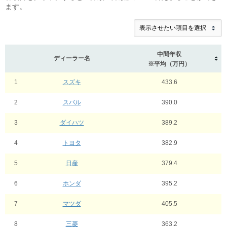
ます。
中間年収
ディーラー名
※平均（万円）
1
スズキ
433.6
2
スバル
390.0
3
ダイハツ
389.2
4
トヨタ
382.9
5
日産
379.4
6
ホンダ
395.2
7
マツダ
405.5
8
三菱
363.2