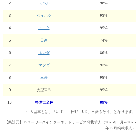
2
スバル
96%
3
ダイハツ
93%
4
トヨタ
99%
5
日産
74%
6
ホンダ
86%
7
マツダ
93%
8
三菱
98%
9
大型車※
99%
10
整備士全体
89%
※大型車とは、「いすゞ、日野、UD、三菱ふそう」となります。
【統計元】ハローワークインターネットサービス掲載求人（2025年1月～2025
年12月掲載求人）