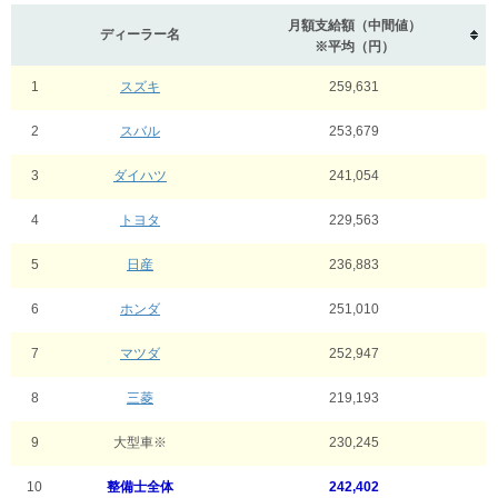
月額支給額（中間値）
ディーラー名
※平均（円）
1
スズキ
259,631
2
スバル
253,679
3
ダイハツ
241,054
4
トヨタ
229,563
5
日産
236,883
6
ホンダ
251,010
7
マツダ
252,947
8
三菱
219,193
9
大型車※
230,245
10
整備士全体
242,402