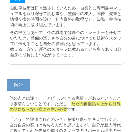
自動車技術は日々進歩しているため、自発的に専門書やマニ
ュアルを取り寄せて読む事や、整備士の友人、同僚・先輩と
情報交換の時間を設け、社内資格の取得など、知識・整備技
術の向上に取り組んでいます。
その甲斐もあって、今の職場では新卒のトレーナーも任せて
いただき、整備の楽しさや自分の身につけてた技術をスタッ
フに伝えることも自分の役割だと思っています。
教える一方で、新卒のスタッフに教わることも多々あり自分
自身の成長にもつながっています。
解説
他の人とは違う、「アピールできる実績」があるということ
は素晴らしいことです。ただし、
ただの自慢話や上から目線
の話にならない様に注意が必要
です。
「どうして評価されたのか？」を振り返って考えて行くと、
自分自身の努力はもちろんだと思いますが、自分が新人時代
に教えてくれた先輩や周りのスタッフのサポートも理由の一