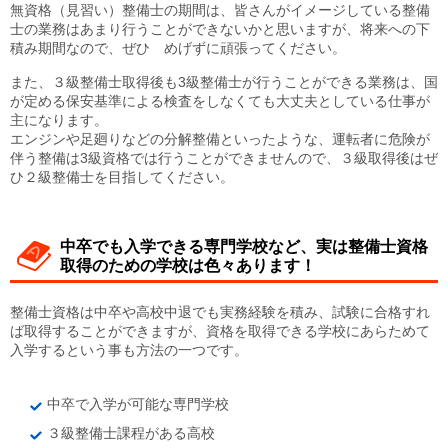
無資格（見習い）整備士の期間は、皆さんがイメージしている整備
士の業務はあまり行うことができないかと思いますが、将来への下
積み期間なので、ぜひ めげずに頑張ってください。
また、３級整備士取得後も3級整備士が行うことができる業務は、国
が定める保安基準による検査をしなくても大丈夫としている仕事が
主になります。
エンジンや足廻りなどの分解整備といったような、運転者に危険が
伴う整備は3級資格では行うことができませんので、３級取得後はぜ
ひ２級整備士を目指してください。
中卒でも入学できる専門学校など、実は整備士資格
取得のための学校は色々あります！
整備士資格は中卒や高校中退でも実務経験を積み、試験に合格すれ
ば取得することができますが、資格を取得できる学校にあらためて
入学するという事も方法の一つです。
中卒で入学が可能な専門学校
３級整備士課程がある高校