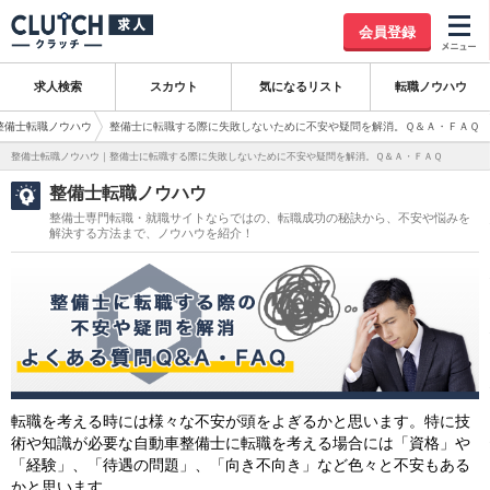
会員登録
求人検索
スカウト
気になるリスト
転職ノウハウ
整備士転職ノウハウ
整備士に転職する際に失敗しないために不安や疑問を解消。Ｑ＆Ａ・ＦＡＱ
整備士転職ノウハウ｜整備士に転職する際に失敗しないために不安や疑問を解消。Ｑ＆Ａ・ＦＡＱ
整備士転職ノウハウ
整備士専門転職・就職サイトならではの、転職成功の秘訣から、不安や悩みを
解決する方法まで、ノウハウを紹介！
転職を考える時には様々な不安が頭をよぎるかと思います。特に技
術や知識が必要な自動車整備士に転職を考える場合には「資格」や
「経験」、「待遇の問題」、「向き不向き」など色々と不安もある
かと思います。