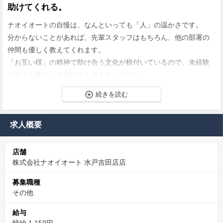
助けてくれる。
ナオイオートの自慢は、なんといっても「人」の温かさです。
分からないことがあれば、先輩スタッフはもちろん、他の部署の
仲間も優しく教えてくれます。
「お互い様」の精神で助け合う文化が根付いているので、未経験
の方でも安心して飛び込んできてください。
✅「自分のセンスが売上に直結する」Web広報として
の介在価値
求人概要
単なる入力作業に留まらない「発信の自由度」と、それが直接
「成約」に結びつく確かな手応えです。
店舗
株式会社ナオイオート 水戸吉田店店
中古車購入は、来店前に9割が決まる
営業担当が接客する前に、あなたの作ったWebページが「最初の
募集職種
その他
接客」を行っているのです。
写真1枚の構図、紹介文1行の熱量で、数百万という高額商品が動
給与
く。このデジタル接客の最前線こそが、あなたの活躍の場です。