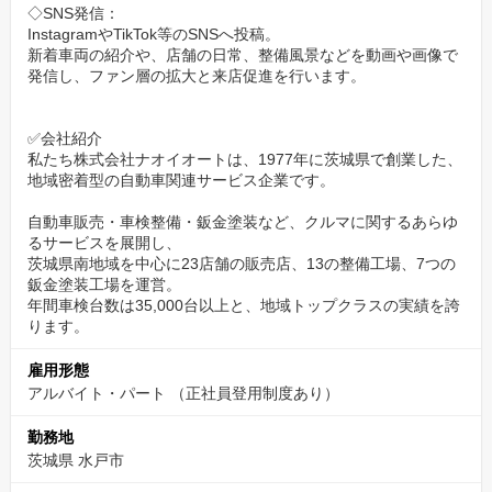
◇SNS発信：
InstagramやTikTok等のSNSへ投稿。
新着車両の紹介や、店舗の日常、整備風景などを動画や画像で
発信し、ファン層の拡大と来店促進を行います。
✅会社紹介
私たち株式会社ナオイオートは、1977年に茨城県で創業した、
地域密着型の自動車関連サービス企業です。
自動車販売・車検整備・鈑金塗装など、クルマに関するあらゆ
るサービスを展開し、
茨城県南地域を中心に23店舗の販売店、13の整備工場、7つの
鈑金塗装工場を運営。
年間車検台数は35,000台以上と、地域トップクラスの実績を誇
ります。
雇用形態
アルバイト・パート （正社員登用制度あり）
勤務地
茨城県 水戸市