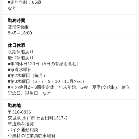
■定年年齢：65歳
など
勤務時間
変形労働制
8:45～18:00
休日休暇
長期休暇あり
慶弔休暇あり
■年間休日120日（5日の有給を含む）
■毎週水曜日
■第2木曜日（毎月）
■第3木曜日（6・7・9・10・11月のみ）
■その他月2～3回指定休、年末年始、GW・夏季(交代制)、創立
記念日、誕生日、など
勤務地
〒310-0836
茨城県 水戸市 元吉田町1317-2
車通勤を推奨
バイク通勤相談
※無料の従業員駐車場有