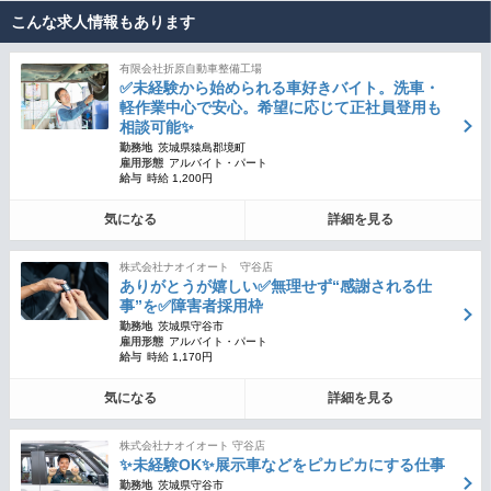
こんな求人情報もあります
有限会社折原自動車整備工場
✅未経験から始められる車好きバイト。洗車・
軽作業中心で安心。希望に応じて正社員登用も
相談可能✨
勤務地
茨城県猿島郡境町
雇用形態
アルバイト・パート
給与
時給 1,200円
気になる
詳細を見る
株式会社ナオイオート 守谷店
ありがとうが嬉しい✅無理せず“感謝される仕
事”を✅障害者採用枠
勤務地
茨城県守谷市
雇用形態
アルバイト・パート
給与
時給 1,170円
気になる
詳細を見る
株式会社ナオイオート 守谷店
✨未経験OK✨展示車などをピカピカにする仕事
勤務地
茨城県守谷市