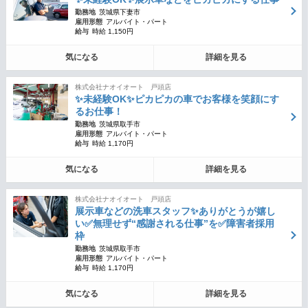
勤務地
茨城県下妻市
雇用形態
アルバイト・パート
給与
時給 1,150円
気になる
詳細を見る
株式会社ナオイオート 戸頭店
✨未経験OK✨ピカピカの車でお客様を笑顔にす
るお仕事！
勤務地
茨城県取手市
雇用形態
アルバイト・パート
給与
時給 1,170円
気になる
詳細を見る
株式会社ナオイオート 戸頭店
展示車などの洗車スタッフ✨ありがとうが嬉し
い✅無理せず“感謝される仕事”を✅障害者採用
枠
勤務地
茨城県取手市
雇用形態
アルバイト・パート
給与
時給 1,170円
気になる
詳細を見る