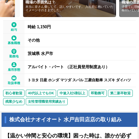
職場の雰囲気は？
職場の雰
本当に皆さん優しくて、話しやすいです。 入社前に抱いていた
子育てに理
イメージそのままでした。
根付いてい
時給 1,150円
給与
その他
募集職種
茨城県 水戸市
勤務地
アルバイト・パート （正社員登用制度あり）
雇用形態
トヨタ 日産 ホンダ マツダ スバル 三菱自動車 スズキ ダイハツ
取扱車種
初心者歓迎
40代以上でもOK
中途入社5割以上
即勤務可
第二新卒歓迎
残業少なめ
女性管理職登用実績あり
株式会社ナオイオート 水戸吉田店店の取り組み
【温かい仲間と安心の環境】困った時は、誰かが必ず