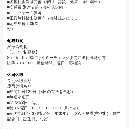
■各種社会保険完備（雇用・労災・健康・厚生年金）
■交通費 別途支給（会社規定内）
■ユニフォーム貸与
■工具無料貸出制度有（会社規定による）
■定年年齢：65歳
など
勤務時間
変形労働制
【シフト制勤務】
8：45～9：00に行うミーティングまでに出社可能な方
以降～18：00 勤務時間、曜日 応相談
休日休暇
長期休暇あり
慶弔休暇あり
■年間休日120日（5日の有給を含む）
■毎週水曜日
■第2木曜日（毎月）
■第3木曜日（6・7・9・10・11月のみ）
■その他月2～3回指定休、年末年始、GW・夏季(交代制)、創立
記念日、誕生日、など