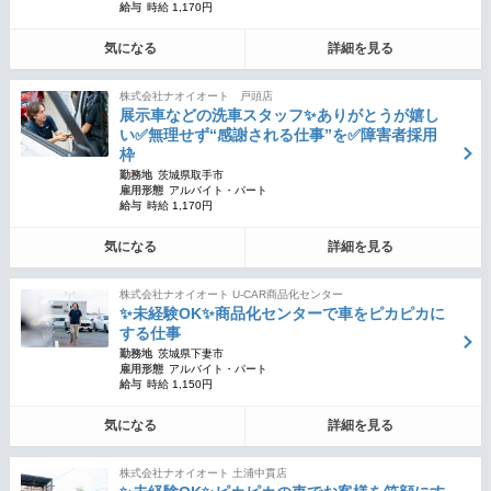
給与
時給 1,170円
気になる
詳細を見る
株式会社ナオイオート 戸頭店
展示車などの洗車スタッフ✨ありがとうが嬉し
い✅無理せず“感謝される仕事”を✅障害者採用
枠
勤務地
茨城県取手市
雇用形態
アルバイト・パート
給与
時給 1,170円
気になる
詳細を見る
株式会社ナオイオート U-CAR商品化センター
✨未経験OK✨商品化センターで車をピカピカに
する仕事
勤務地
茨城県下妻市
雇用形態
アルバイト・パート
給与
時給 1,150円
気になる
詳細を見る
株式会社ナオイオート 土浦中貫店