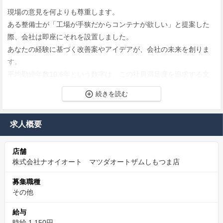
現場の意見を何よりも尊重します。
ある整備士が「工場が手狭だからコンテナが欲しい」と提案した
際、会社は即座にそれを設置しました。
あなたの経験に基づく改善案やアイデアが、会社の未来を創りま
す。
平均勤続年数10.6年という数字は、この社員満足度を追求する文
化が本物であり、プロが長期的なキャリアを築く場所として選ば
れていることの証明です。
【お客様の笑顔が原動力】納車という“特別な日”を
求人概要
創る仕事。
店舗
あなたに磨かれたクルマは、これから始まるお客様の新しいカー
株式会社ナオイオート マツダオートザムしもつま店
ライフのパートナー。
納車の日、お客様がピカピカの愛車を見て喜ぶ顔、そして「あり
募集職種
がとう」の一言が、何よりのやりがいです。
その他
あなたは、お客様の“特別な一日”を演出する、大切な役割を担って
給与
います。
時給 1,150円