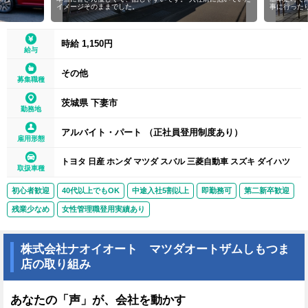
イメージそのままでした。
事に行ったり、
時給 1,150円
給与
その他
募集職種
茨城県 下妻市
勤務地
アルバイト・パート （正社員登用制度あり）
雇用形態
トヨタ 日産 ホンダ マツダ スバル 三菱自動車 スズキ ダイハツ
取扱車種
初心者歓迎
40代以上でもOK
中途入社5割以上
即勤務可
第二新卒歓迎
残業少なめ
女性管理職登用実績あり
株式会社ナオイオート マツダオートザムしもつま
店の取り組み
あなたの「声」が、会社を動かす