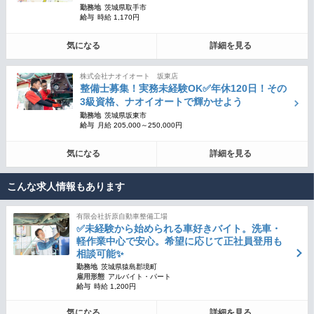
勤務地
茨城県取手市
給与
時給 1,170円
気になる
詳細を見る
株式会社ナオイオート 坂東店
整備士募集！実務未経験OK✅年休120日！その
3級資格、ナオイオートで輝かせよう
勤務地
茨城県坂東市
給与
月給 205,000～250,000円
気になる
詳細を見る
こんな求人情報もあります
有限会社折原自動車整備工場
✅未経験から始められる車好きバイト。洗車・
軽作業中心で安心。希望に応じて正社員登用も
相談可能✨
勤務地
茨城県猿島郡境町
雇用形態
アルバイト・パート
給与
時給 1,200円
気になる
詳細を見る