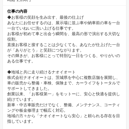
【温かい仲間と安心の環境】困った時は、誰かが必ず
仕事の内容
助けてくれる。
◆お客様の笑顔を生み出す、最後の仕上げ
あなたにお任せするのは、展示場に並ぶ車や納車前の車を一台
ナオイオートの自慢は、なんといっても「人」の温かさです。
一台ていねいに洗い上げる仕事です。
分からないことがあれば、先輩スタッフはもちろん、他の部署の
お客様が初めて車と出会う瞬間を、最高の形で演出する大切な
役割。
仲間も優しく教えてくれます。
直接お客様と接することは少なくても、あなたが仕上げた一台
「お互い様」の精神で助け合う文化が根付いているので、未経験
が「ありがとう」と笑顔につながります。
の方でも安心して飛び込んできてください。
その輝きが、お客様にとって特別な一日をつくる、やりがいの
ある仕事です。
◆地域と共に走り続けるナオイオート
株式会社ナオイオートは、茨城県を中心に複数店舗を展開し、
車の販売から整備・車検、保険まで、カーライフをトータルで
サポートしてきました。
創業以来、「お客様第一」をモットーに、安心と快適を提供し
続けています。
新車・中古車販売だけでなく、整備、メンテナンス、コーティ
ングや板金修理まで幅広く対応。
地域の方々から「ナオイオートなら安心」と頼られる存在を目
指しています。