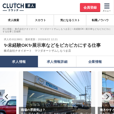
会員登録
求人検索
スカウト
気になるリスト
転職ノウハウ
求人情報｜ 株式会社ナオイオート マツダオートザムしもつま店 | ✨未経験OK✨展示車などをピカピカに
する仕事 | 茨城県
求人ID.8113801 最終更新：2026/6/22 12:21
✨未経験OK✨展示車などをピカピカにする仕事
株式会社ナオイオート マツダオートザムしもつま店
求人情報
求人情報詳細
企業情報
職場の雰囲気は？
働きやすさは
本当に皆さん優しくて、話しやすいです。 入社前に抱いていた
基本定時で帰れ