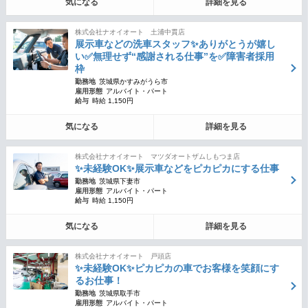
気になる
詳細を見る
株式会社ナオイオート 土浦中貫店
展示車などの洗車スタッフ✨ありがとうが嬉し
い✅無理せず“感謝される仕事”を✅障害者採用
枠
勤務地
茨城県かすみがうら市
雇用形態
アルバイト・パート
給与
時給 1,150円
気になる
詳細を見る
株式会社ナオイオート マツダオートザムしもつま店
✨未経験OK✨展示車などをピカピカにする仕事
勤務地
茨城県下妻市
雇用形態
アルバイト・パート
給与
時給 1,150円
気になる
詳細を見る
株式会社ナオイオート 戸頭店
✨未経験OK✨ピカピカの車でお客様を笑顔にす
るお仕事！
勤務地
茨城県取手市
雇用形態
アルバイト・パート