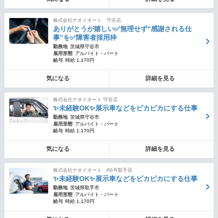
株式会社ナオイオート 守谷店
ありがとうが嬉しい✅無理せず“感謝される仕
事”を✅障害者採用枠
勤務地
茨城県守谷市
雇用形態
アルバイト・パート
給与
時給 1,170円
気になる
詳細を見る
株式会社ナオイオート 守谷店
✨未経験OK✨展示車などをピカピカにする仕事
勤務地
茨城県守谷市
雇用形態
アルバイト・パート
給与
時給 1,170円
気になる
詳細を見る
株式会社ナオイオート R6号取手店
✨未経験OK✨展示車などをピカピカにする仕事
勤務地
茨城県取手市
雇用形態
アルバイト・パート
給与
時給 1,170円