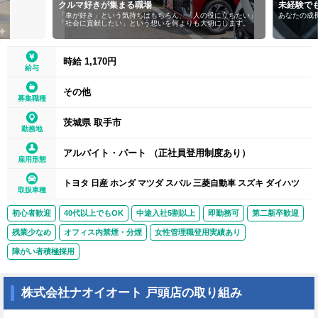
クルマ好きが集まる職場
未経験で
「車が好き」という気持ちはもちろん、「人の役に立ちたい」
あなたの成
「社会に貢献したい」という想いを何よりも大切にします。
時給 1,170円
給与
その他
募集職種
茨城県 取手市
勤務地
アルバイト・パート （正社員登用制度あり）
雇用形態
トヨタ 日産 ホンダ マツダ スバル 三菱自動車 スズキ ダイハツ
取扱車種
初心者歓迎
40代以上でもOK
中途入社5割以上
即勤務可
第二新卒歓迎
残業少なめ
オフィス内禁煙・分煙
女性管理職登用実績あり
障がい者積極採用
株式会社ナオイオート 戸頭店の取り組み