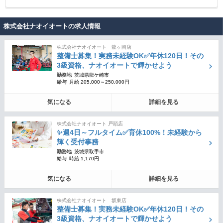
株式会社ナオイオートの求人情報
株式会社ナオイオート 龍ヶ岡店
整備士募集！実務未経験OK✅年休120日！その
3級資格、ナオイオートで輝かせよう
勤務地
茨城県龍ケ崎市
給与
月給 205,000～250,000円
気になる
詳細を見る
株式会社ナオイオート 戸頭店
✨週4日～フルタイム✅育休100%！未経験から
輝く受付事務
勤務地
茨城県取手市
給与
時給 1,170円
気になる
詳細を見る
株式会社ナオイオート 坂東店
整備士募集！実務未経験OK✅年休120日！その
3級資格、ナオイオートで輝かせよう