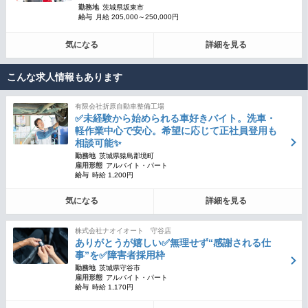
勤務地
茨城県坂東市
給与
月給 205,000～250,000円
気になる
詳細を見る
こんな求人情報もあります
有限会社折原自動車整備工場
✅未経験から始められる車好きバイト。洗車・
軽作業中心で安心。希望に応じて正社員登用も
相談可能✨
勤務地
茨城県猿島郡境町
雇用形態
アルバイト・パート
給与
時給 1,200円
気になる
詳細を見る
株式会社ナオイオート 守谷店
ありがとうが嬉しい✅無理せず“感謝される仕
事”を✅障害者採用枠
勤務地
茨城県守谷市
雇用形態
アルバイト・パート
給与
時給 1,170円