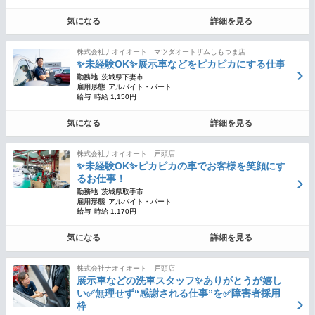
気になる
詳細を見る
株式会社ナオイオート マツダオートザムしもつま店
✨未経験OK✨展示車などをピカピカにする仕事
勤務地
茨城県下妻市
雇用形態
アルバイト・パート
給与
時給 1,150円
気になる
詳細を見る
株式会社ナオイオート 戸頭店
✨未経験OK✨ピカピカの車でお客様を笑顔にす
るお仕事！
勤務地
茨城県取手市
雇用形態
アルバイト・パート
給与
時給 1,170円
気になる
詳細を見る
株式会社ナオイオート 戸頭店
展示車などの洗車スタッフ✨ありがとうが嬉し
い✅無理せず“感謝される仕事”を✅障害者採用
枠