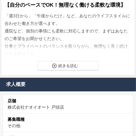
【自分のペースでOK！無理なく働ける柔軟な環境】
「週3日から」「午後からだけ」など、あなたのライフスタイルに
合わせた働き方が選べます。
通院など、個別の事情にも柔軟に対応しますので、まずはあなた
のご希望をお聞かせください。
仕事とプライベートのバランスを取りながら、無理なく長く続け
られる環境です。
【「ありがとう」が嬉しい！やりがいを実感できる瞬
間】
求人概要
あなたがピカピカに磨き上げたクルマは、お店の顔になります。
「ありがとう！」そんな感謝の言葉が、日々のモチベーションに
店舗
繋がる、やりがいのあるお仕事です。
株式会社ナオイオート 戸頭店
【経験ゼロから安心スタート！万全の教育＆サポート
募集職種
体制】
その他
「洗車の仕事は初めて…」「クルマの知識に自信がない…」とい