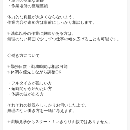
・車内の簡単な清掃
役職や社歴に関わらず、気軽に話せるフランクな雰囲気が根付い
・作業場所の整理整頓
ています。新人さんもすぐに馴染める、あたたかい職場です。
体力的な負担が大きくならないよう、
あなたもきっと、居心地の良さを感じていただけるはずです。
作業内容や進め方は事前にしっかり相談します。
✨洗車以外の作業に興味がある方は、
無理のない範囲で少しずつ仕事の幅を広げることも可能です。
◇働き方について
✨勤務日数・勤務時間は相談可能
✨体調を優先しながら調整OK
・フルタイムが難しい方
・短時間から始めたい方
・体調の波がある方
それぞれの状況をしっかりお伺いした上で、
無理のない働き方を一緒に考えます。
✨職場見学からスタート！いきなり面接ではありません。