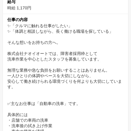
給与
う方も、全く問題ありません。
時給 1,170円
入社後は、焦らずご自身のペースで仕事ができる環境です。
仕事の内容
わからないこと、不安なことがあれば、その場ですぐに聞けるの
✨「クルマに触れる仕事がしたい」
で安心してください。
✨「体調と相談しながら、長く働ける職場を探している」
【1977年創業の安定企業。充実した福利厚生】
そんな想いをお持ちの方へ。
私たちは「社員」を会社の財産だと考えています。
株式会社ナオイオートでは、障害者採用枠として
だからこそ、皆さんが安心して長く働けるよう、福利厚生を充実
洗車作業を中心としたスタッフを募集しています。
させています。
無理な業務や急な負担をお願いすることはありません。
安定した経営基盤のもと、腰を据えてキャリアを築いていくこと
一人ひとりの体調やペースを大切にしながら、
ができます。
安心して働き続けられる環境づくりを何よりも大切にしていま
す。
【「人がいい」から働きやすい！温かく、風通しの良
い社風】
✅主なお仕事は「自動車の洗車」です。
ナオイオートの一番の自慢は「人」です。
具体的には
社員からは「本当に優しい人ばかり」「困っていたら、すぐに誰
・店舗での車両の洗車
・洗車後の拭き上げ作業
かが助けてくれる」という声がよく聞かれます。