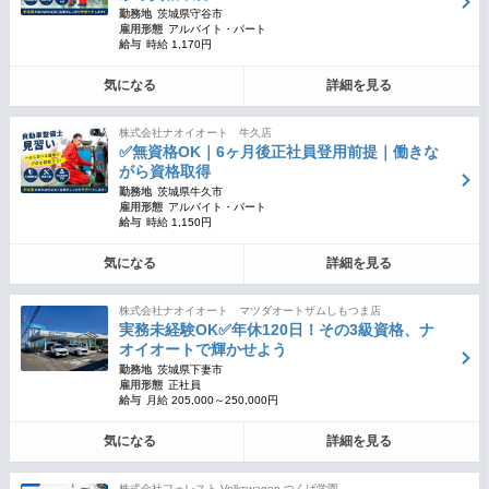
勤務地
茨城県守谷市
雇用形態
アルバイト・パート
給与
時給 1,170円
気になる
詳細を見る
株式会社ナオイオート 牛久店
✅無資格OK｜6ヶ月後正社員登用前提｜働きな
がら資格取得
勤務地
茨城県牛久市
雇用形態
アルバイト・パート
給与
時給 1,150円
気になる
詳細を見る
株式会社ナオイオート マツダオートザムしもつま店
実務未経験OK✅年休120日！その3級資格、ナ
オイオートで輝かせよう
勤務地
茨城県下妻市
雇用形態
正社員
給与
月給 205,000～250,000円
気になる
詳細を見る
株式会社フォレスト Volkswagen つくば学園