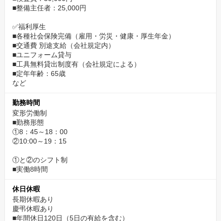
■整備主任者：25,000円
✅福利厚生
■各種社会保険完備（雇用・労災・健康・厚生年金）
■交通費 別途支給（会社規定内）
■ユニフォーム貸与
■工具無料貸出制度有（会社規定による）
■定年年齢：65歳
など
勤務時間
変形労働制
■勤務形態
①8：45～18：00
②10:00～19：15
①と②のシフト制
■実働8時間
休日休暇
長期休暇あり
慶弔休暇あり
■年間休日120日（5日の有給を含む）