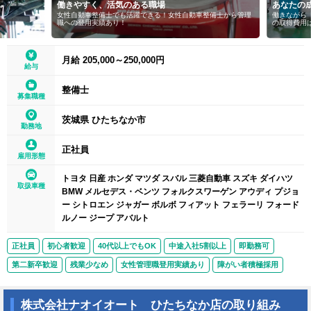
働きやすく、活気のある職場
あなたの
女性自動車整備士でも活躍できる！女性自動車整備士から管理
働きながら
職への登用実績あり！
の取得費用
月給 205,000～250,000円
給与
整備士
募集職種
茨城県 ひたちなか市
勤務地
正社員
雇用形態
トヨタ 日産 ホンダ マツダ スバル 三菱自動車 スズキ ダイハツ
取扱車種
BMW メルセデス・ベンツ フォルクスワーゲン アウディ プジョ
ー シトロエン ジャガー ボルボ フィアット フェラーリ フォード
ルノー ジープ アバルト
正社員
初心者歓迎
40代以上でもOK
中途入社5割以上
即勤務可
第二新卒歓迎
残業少なめ
女性管理職登用実績あり
障がい者積極採用
株式会社ナオイオート ひたちなか店の取り組み