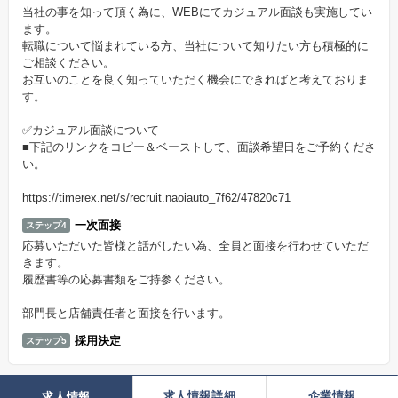
当社の事を知って頂く為に、WEBにてカジュアル面談も実施してい
ます。
転職について悩まれている方、当社について知りたい方も積極的に
ご相談ください。
お互いのことを良く知っていただく機会にできればと考えておりま
す。
✅カジュアル面談について
■下記のリンクをコピー＆ベーストして、面談希望日をご予約くださ
い。
https://timerex.net/s/recruit.naoiauto_7f62/47820c71
一次面接
ステップ4
応募いただいた皆様と話がしたい為、全員と面接を行わせていただ
きます。
履歴書等の応募書類をご持参ください。
部門長と店舗責任者と面接を行います。
採用決定
ステップ5
求人情報詳細
企業情報
求人情報