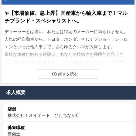
✨【市場価値、急上昇】国産車から輸入車まで！マル
チブランド・スペシャリストへ。
ディーラーとは違い、私たちは特定のメーカーに縛られません。
人気の軽自動車から、トヨタ・ホンダ、そしてプジョー・シトロ
エンといった輸入車まで、あらゆるクルマが入庫します。
多様な車種に触れる経験は、あなたの技術力を飛躍的に向上さ
せ、どんな工場でも通用する「市場価値の高いプロ」へと成長さ
せてくれます。
✨【成長が、収入に直結】2級取得で資格手当UP！費
用は全額会社負担。
求人概要
あなたの成長意欲に、私たちは全力で応えます。
店舗
働きながら「2級自動車整備士」や「検査員」を目指す際、その取
株式会社ナオイオート ひたちなか店
得費用は会社が全額サポート。
さらに、資格を取れば毎月のお給料に資格手当（3級：1万円 → 2
募集職種
級：2万円）がプラス！
整備士