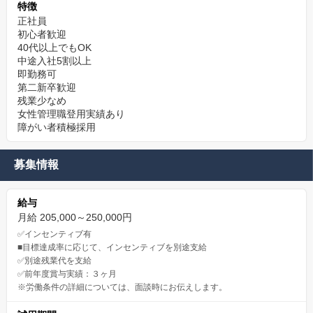
特徴
正社員
初心者歓迎
40代以上でもOK
中途入社5割以上
即勤務可
第二新卒歓迎
残業少なめ
女性管理職登用実績あり
障がい者積極採用
募集情報
給与
月給 205,000～250,000円
✅インセンティブ有
■目標達成率に応じて、インセンティブを別途支給
✅別途残業代を支給
✅前年度賞与実績：３ヶ月
※労働条件の詳細については、面談時にお伝えします。