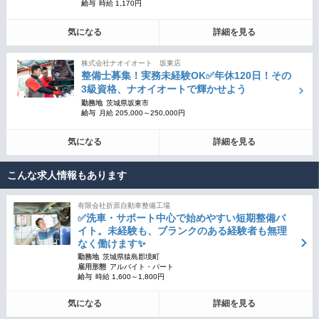
給与
時給 1,170円
気になる
詳細を見る
株式会社ナオイオート 坂東店
整備士募集！実務未経験OK✅年休120日！その
3級資格、ナオイオートで輝かせよう
勤務地
茨城県坂東市
給与
月給 205,000～250,000円
気になる
詳細を見る
こんな求人情報もあります
有限会社折原自動車整備工場
✅洗車・サポート中心で始めやすい短期整備バ
イト。未経験も、ブランクのある経験者も無理
なく働けます✨
勤務地
茨城県猿島郡境町
雇用形態
アルバイト・パート
給与
時給 1,600～1,800円
気になる
詳細を見る