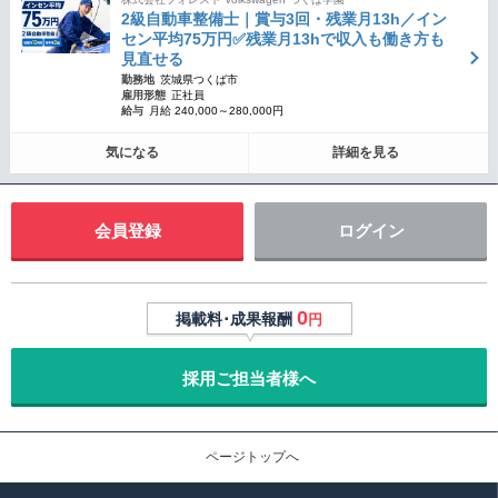
2級自動車整備士｜賞与3回・残業月13h／イン
セン平均75万円✅残業月13hで収入も働き方も
見直せる
勤務地
茨城県つくば市
雇用形態
正社員
給与
月給 240,000～280,000円
気になる
詳細を見る
会員登録
ログイン
0
掲載料･成果報酬
円
採用ご担当者様へ
ページトップへ