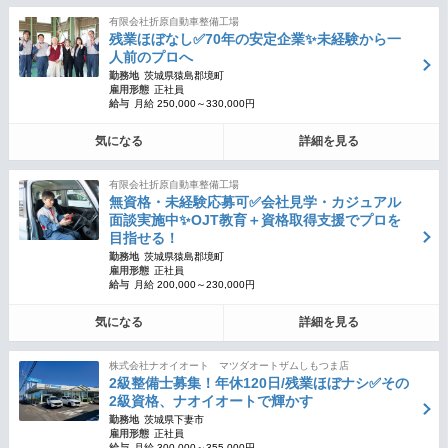
有限会社折原自動車整備工場
残業ほぼなし✅70年の安定企業✨未経験から一
人前のプロへ
勤務地
茨城県猿島郡境町
雇用形態
正社員
給与
月給 250,000～330,000円
気になる
詳細を見る
有限会社折原自動車整備工場
無資格・未経験応募可✅会社見学・カジュアル
面談実施中✨OJT教育＋資格取得支援でプロを
目指せる！
勤務地
茨城県猿島郡境町
雇用形態
正社員
給与
月給 200,000～230,000円
気になる
詳細を見る
株式会社ナオイオート マツダオートザムしもつま店
2級整備士募集！年休120日/残業ほぼナシ✅その
2級資格、ナオイオートで輝かす
勤務地
茨城県下妻市
雇用形態
正社員
給与
月給 300,000～355,000円