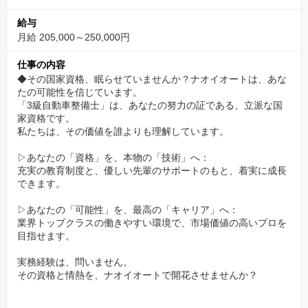
あなたの頑張りが、目に見える形で収入に繋がるので、モチベー
給与
ションも上がります。
月給 205,000～250,000円
✨【業界の常識を覆す働きやすさ】年間休日120日＆
仕事の内容
残業月17時間以下！
◆その国家資格、眠らせていませんか？ナオイオートは、あな
たの可能性を信じています。
「整備士は休みが少ない…」そんな常識は、ナオイオートにはあ
「3級自動車整備士」は、あなたの努力の証である、立派な国
りません。
家資格です。
私たちは、その価値を誰よりも理解しています。
年間休日は実質120日を確保し、年3回の長期休暇もあります。
さらに、サービスメカニックの平均残業は月16.9時間と驚きの少
▷あなたの「資格」を、本物の「技術」へ：
なさ。
充実の教育制度と、優しい先輩のサポートのもと、着実に成長
できます。
プライベートの時間を大切にできるから、仕事にも集中できるの
です。
▷あなたの「可能性」を、最高の「キャリア」へ：
業界トップクラスの働きやすい環境で、市場価値の高いプロを
✨【一人にしない、させない】安心のメンター制度
目指せます。
と、温かいチームワーク。
実務経験は、問いません。
その資格と情熱を、ナオイオートで開花させませんか？
入社後は、経験豊富な先輩がマンツーマンであなたを指導する
「メンター制度」があるので、実務未経験でも安心です。