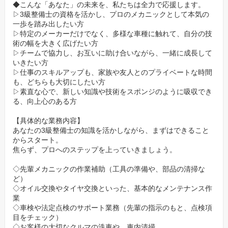
「こんなこと聞いたら怒られるかな…」なんて心配は一切不要。
◆こんな「あなた」の未来を、私たちは全力で応援します。
▷3級整備士の資格を活かし、プロのメカニックとして本気の
困っている仲間がいれば、部署や役職に関係なく助け合うのが、
一歩を踏み出したい方
私たちの文化です。
▷特定のメーカーだけでなく、多様な車種に触れて、自分の技
術の幅を大きく広げたい方
✨【未来の自分も安心】男女ともに育休取得率100%
▷チームで協力し、お互いに助け合いながら、一緒に成長して
いきたい方
安心して長く働けるよう、あなたの生活基盤をしっかり支えま
▷仕事のスキルアップも、家族や友人とのプライベートな時間
も、どちらも大切にしたい方
す。
▷素直な心で、新しい知識や技術をスポンジのように吸収でき
賞与（昨年度実績3ヶ月分）も完備。
る、向上心のある方
さらに、男女ともに育休取得率100%という実績は、あなたの将来
のライフプランを会社が応援している、何よりの証です。
【具体的な業務内容】
あなたの3級整備士の知識を活かしながら、まずはできること
からスタート。
焦らず、プロへのステップを上っていきましょう。
◇先輩メカニックの作業補助（工具の準備や、部品の清掃な
ど）
◇オイル交換やタイヤ交換といった、基本的なメンテナンス作
業
◇車検や法定点検のサポート業務（先輩の指示のもと、点検項
目をチェック）
◇お客様の大切なクルマの洗車や、車内清掃