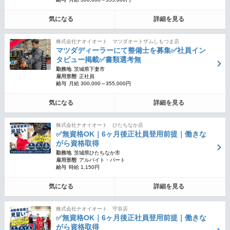
気になる
詳細を見る
株式会社ナオイオート マツダオートザムしもつま店
マツダディーラーにて整備士を募集✅社員イン
タビュー掲載✅書類選考無
勤務地
茨城県下妻市
雇用形態
正社員
給与
月給 300,000～355,000円
気になる
詳細を見る
株式会社ナオイオート ひたちなか店
✅無資格OK｜6ヶ月後正社員登用前提｜働きな
がら資格取得
勤務地
茨城県ひたちなか市
雇用形態
アルバイト・パート
給与
時給 1,150円
気になる
詳細を見る
株式会社ナオイオート 守谷店
✅無資格OK｜6ヶ月後正社員登用前提｜働きな
がら資格取得