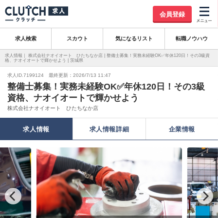
会員登録
求人検索
スカウト
気になるリスト
転職ノウハウ
求人情報｜ 株式会社ナオイオート ひたちなか店 | 整備士募集！実務未経験OK✅年休120日！その3級資
格、ナオイオートで輝かせよう | 茨城県
求人ID.7199124 最終更新：2026/7/13 11:47
整備士募集！実務未経験OK✅年休120日！その3級
資格、ナオイオートで輝かせよう
株式会社ナオイオート ひたちなか店
求人情報
求人情報詳細
企業情報