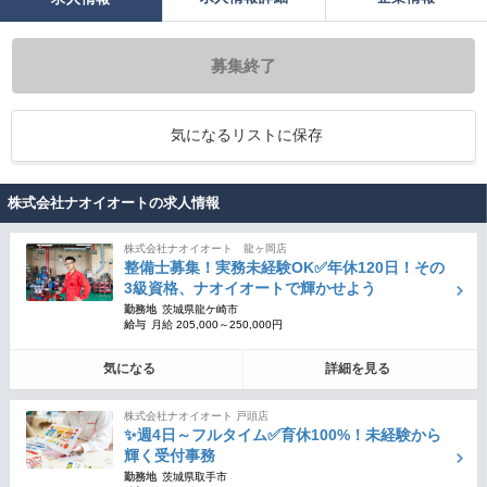
募集終了
気になるリストに保存
株式会社ナオイオートの求人情報
株式会社ナオイオート 龍ヶ岡店
整備士募集！実務未経験OK✅年休120日！その
3級資格、ナオイオートで輝かせよう
勤務地
茨城県龍ケ崎市
給与
月給 205,000～250,000円
気になる
詳細を見る
株式会社ナオイオート 戸頭店
✨週4日～フルタイム✅育休100%！未経験から
輝く受付事務
勤務地
茨城県取手市