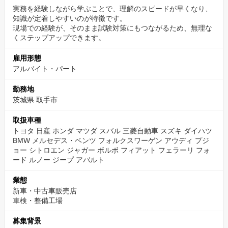
景気に左右されにくい安定した経営が強み。
実務を経験しながら学ぶことで、理解のスピードが早くなり、
知識が定着しやすいのが特徴です。
現場での経験が、そのまま試験対策にもつながるため、無理な
・長期で働きたい
くステップアップできます。
・地元で安心できる職場を探している
・将来を見据えて技術を身につけたい
雇用形態
アルバイト・パート
そんな方にとって、安心してキャリアを描ける会社です。
勤務地
茨城県 取手市
取扱車種
トヨタ 日産 ホンダ マツダ スバル 三菱自動車 スズキ ダイハツ
BMW メルセデス・ベンツ フォルクスワーゲン アウディ プジ
ョー シトロエン ジャガー ボルボ フィアット フェラーリ フォ
ード ルノー ジープ アバルト
業態
新車・中古車販売店
車検・整備工場
募集背景