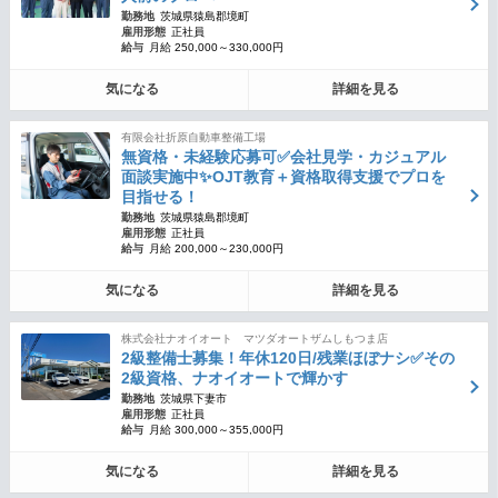
勤務地
茨城県猿島郡境町
雇用形態
正社員
給与
月給 250,000～330,000円
気になる
詳細を見る
有限会社折原自動車整備工場
無資格・未経験応募可✅会社見学・カジュアル
面談実施中✨OJT教育＋資格取得支援でプロを
目指せる！
勤務地
茨城県猿島郡境町
雇用形態
正社員
給与
月給 200,000～230,000円
気になる
詳細を見る
株式会社ナオイオート マツダオートザムしもつま店
2級整備士募集！年休120日/残業ほぼナシ✅その
2級資格、ナオイオートで輝かす
勤務地
茨城県下妻市
雇用形態
正社員
給与
月給 300,000～355,000円
気になる
詳細を見る