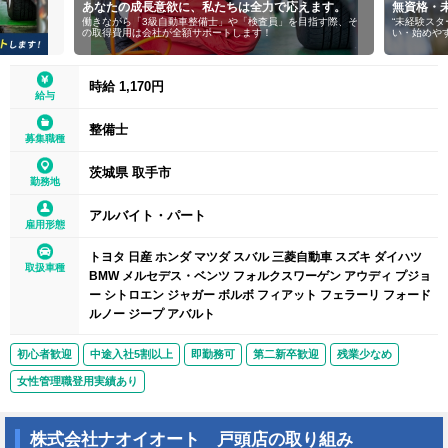
あなたの成長意欲に、私たちは全力で応えます。
無資格・
働きながら「3級自動車整備士」や「検査員」を目指す際、そ
“未経験ス
の取得費用は会社が全額サポートします！
い・始めや
時給 1,170円
給与
整備士
募集職種
茨城県 取手市
勤務地
アルバイト・パート
雇用形態
トヨタ 日産 ホンダ マツダ スバル 三菱自動車 スズキ ダイハツ
取扱車種
BMW メルセデス・ベンツ フォルクスワーゲン アウディ プジョ
ー シトロエン ジャガー ボルボ フィアット フェラーリ フォード
ルノー ジープ アバルト
初心者歓迎
中途入社5割以上
即勤務可
第二新卒歓迎
残業少なめ
女性管理職登用実績あり
株式会社ナオイオート 戸頭店の取り組み