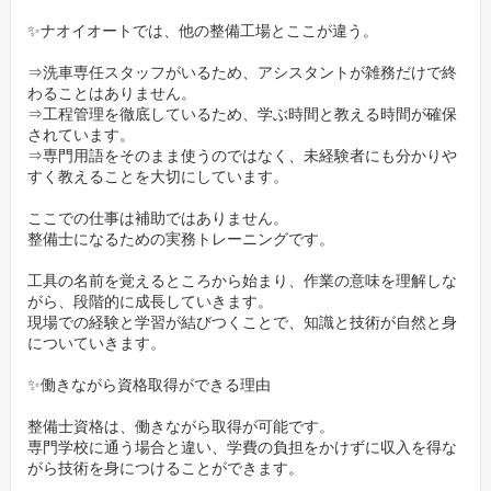
・中古車の商品化
✨ナオイオートでは、他の整備工場とここが違う。
・カーケアの専門技術（コーティングなど）
⇒洗車専任スタッフがいるため、アシスタントが雑務だけで終
わることはありません。
未経験者が自分の適性を見つけやすく、
⇒工程管理を徹底しているため、学ぶ時間と教える時間が確保
将来どの分野で活躍したいかを選べるのは、総合力のある会社な
されています。
⇒専門用語をそのまま使うのではなく、未経験者にも分かりや
らではのメリット。
すく教えることを大切にしています。
✨【一人にしない、させない】安心のメンター制度
ここでの仕事は補助ではありません。
と、温かいチームワーク。
整備士になるための実務トレーニングです。
入社後は、経験豊富な先輩がマンツーマンであなたを指導する
工具の名前を覚えるところから始まり、作業の意味を理解しな
がら、段階的に成長していきます。
「メンター制度」があるので、実務未経験でも安心です。
現場での経験と学習が結びつくことで、知識と技術が自然と身
「こんなこと聞いたら怒られるかな…」なんて心配は一切不要。
についていきます。
困っている仲間がいれば、部署や役職に関係なく助け合うのが、
✨働きながら資格取得ができる理由
私たちの文化です。
整備士資格は、働きながら取得が可能です。
✨安定した経営基盤で将来も安心
専門学校に通う場合と違い、学費の負担をかけずに収入を得な
がら技術を身につけることができます。
創業1977年のナオイオートは、地域から高い信頼を得ており、