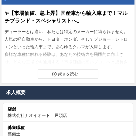
✨【市場価値、急上昇】国産車から輸入車まで！マル
チブランド・スペシャリストへ。
ディーラーとは違い、私たちは特定のメーカーに縛られません。
人気の軽自動車から、トヨタ・ホンダ、そしてプジョー・シトロ
エンといった輸入車まで、あらゆるクルマが入庫します。
多様な車種に触れる経験は、あなたの技術力を飛躍的に向上さ
せ、どんな工場でも通用する「市場価値の高いプロ」へと成長さ
せてくれます。
✨6か月後に“正社員”を目指せる、未経験育成枠
求人概要
今回のメカニックアシスタントは 正社員登用を前提とした採用。
最初の6か月で基礎を身につけ、その後は整備士として長期的にキ
店舗
ャリアを築けます。
株式会社ナオイオート 戸頭店
「未経験から安定した仕事に就きたい」「技術職への最初の一歩
を踏み出したい」
募集職種
そんな想いに応えられる育成ポジションです。
整備士