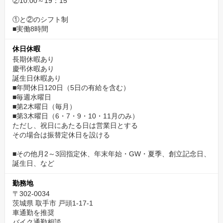
②10:00～19：15
①と②のシフト制
■実働8時間
休日休暇
長期休暇あり
慶弔休暇あり
誕生日休暇あり
■年間休日120日（5日の有給を含む）
■毎週水曜日
■第2木曜日（毎月）
■第3木曜日（6・7・9・10・11月のみ）
ただし、祝日にあたる日は営業日とする
その場合は振替定休日を設ける
■その他月2～3回指定休、年末年始・GW・夏季、創立記念日、
誕生日、など
勤務地
〒302-0034
茨城県 取手市 戸頭1-17-1
車通勤を推奨
バイク通勤相談