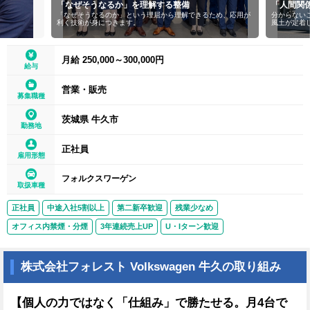
「なぜそうなるか」を理解する整備
「人間関係
「なぜそうなるのか」という理屈から理解できるため、応用が
分からないこ
利く技術が身につきます。
風土が定着し
月給 250,000～300,000円
給与
営業・販売
募集職種
茨城県 牛久市
勤務地
正社員
雇用形態
フォルクスワーゲン
取扱車種
正社員
中途入社5割以上
第二新卒歓迎
残業少なめ
オフィス内禁煙・分煙
3年連続売上UP
U・Iターン歓迎
株式会社フォレスト Volkswagen 牛久の取り組み
【個人の力ではなく「仕組み」で勝たせる。月4台で