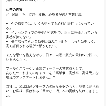
月給 250,000～300,000円
能です。
実際に30歳主任で年収730万円を実現しており、さらに上位層にな
仕事の内容
れば年収1,000万円を超えるケースも。
✅「経験」を、待遇へ変換。経験者が選ぶ営業組織
「今の職場で評価に納得がいかない」という経験者こそ、当社の
●「今の職場では、いくら売っても給料が頭打ちになってい
給与水準と透明性に驚くはずです。
る」
●「インセンティブの基準が不透明で、正当に評価されている
✅常に最新モデルを体感できる「借上げ車両制度」
実感が持てない」
●「長年培ってきた自動車販売のスキルを、もっと効率よく、
自社ブランドの車を購入し、通勤や営業活動に使用できる独自の
高く評価される場所で活かしたい」
制度です。
そんな思いを抱えながら、日々、自動車販売の最前線で戦って
会社から手厚い費用補助（月額19,000円～29,000円）が出るた
いるあなたへ。
め、自己負担を抑えながら常に新しいフォルクスワーゲンに乗る
フォルクスワーゲン正規ディーラーの営業職として、
ことができます。
あなたのこれまでのキャリアを「高単価・高効率・高還元」な
自分がオーナーとして毎日乗っているからこそ、カタログスペッ
環境でアップデートしませんか？
クではない「実感を込めた言葉」でお客様の心を動かせる。
当社は、茨城日産グループの強固な基盤のもと、地域に寄り添
これは、車を売るプロとして最高の武器になります。
い、お客様に喜ばれる「豊かな生活」への貢献を続けてきまし
た。
✅経験を武器に、さらなる高みへ「専門性のアップデ
ート」