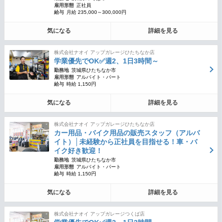
雇用形態
正社員
給与
月給 235,000～300,000円
気になる
詳細を見る
株式会社ナオイ アップガレージひたちなか店
学業優先でOK✅週2、1日3時間～
勤務地
茨城県ひたちなか市
雇用形態
アルバイト・パート
給与
時給 1,150円
気になる
詳細を見る
株式会社ナオイ アップガレージひたちなか店
カー用品・バイク用品の販売スタッフ（アルバ
イト）│未経験から正社員を目指せる！車・バ
イク好き歓迎！
勤務地
茨城県ひたちなか市
雇用形態
アルバイト・パート
給与
時給 1,150円
気になる
詳細を見る
株式会社ナオイ アップガレージつくば店