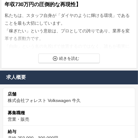
年収730万円の圧倒的な再現性】
私たちは、スタッフ自身が「ダイヤのように輝ける環境」である
ことを最も大切にしています。
「稼ぎたい」という意欲は、プロとしての誇りであり、業界を変
革する原動力です。
「自由」という名の丸投げで放置するのではなく、誰もが着実に
成果を出し、豊かになれる「勝てる環境」を具体的に用意してい
ます。
✅成果がダイレクトに給与へ反映される「透明な評価
求人概要
制度」
店舗
「頑張った分だけ評価される」のは当然のことですが、それを口
株式会社フォレスト Volkswagen 牛久
約束ではなく制度として構築しています。
明確な基準があるため、評価が上司の主観や感情に左右されるス
募集職種
トレスはありません。
営業・販売
販売実績に対するインセンティブ還元率は非常に高く、月4台の販
給与
売目安でインセンティブのみで年間250万〜300万円の上乗せが可