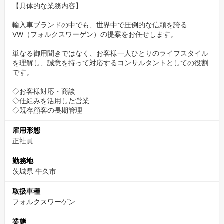
【具体的な業務内容】
これまで培ってきた自動車営業の知識や経験は、当社の環境でさ
輸入車ブランドの中でも、世界中で圧倒的な信頼を誇る
らに輝きます。
VW（フォルクスワーゲン）の提案をお任せします。
セールスに留まらず、将来的にはチームをまとめるマネージャー
や、拠点をまとめる店長へのステップアップも可能です。
単なる御用聞きではなく、お客様一人ひとりのライフスタイル
を理解し、誠意を持って対応するコンサルタントとしての役割
です。
✅【まずはWebカジュアル面談から】
まずは一度、お話だけでも聞きに来ませんか？
◇お客様対応・商談
◇仕組みを活用した営業
履歴書や職務経歴書の準備は不要です。
◇既存顧客の長期管理
スーツも不要です。リラックスした服装でご参加ください。
雇用形態
正社員
▼カジュアル面談のご予約はこちらから（約1分で完了！）▼
https://timerex.net/s/recruit.forest3140_a53c/d6a7ee52
勤務地
※URLをコピー＆ペーストしてご予約ください。
茨城県 牛久市
（「応募する」ボタンからのエントリーも、もちろん大歓迎で
取扱車種
フォルクスワーゲン
す！）
業態