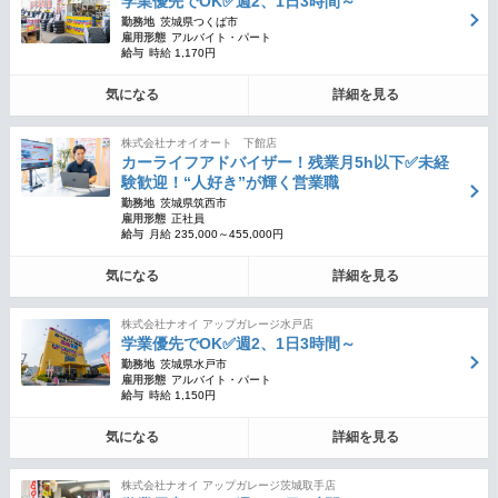
学業優先でOK✅週2、1日3時間～
勤務地
茨城県つくば市
雇用形態
アルバイト・パート
給与
時給 1,170円
気になる
詳細を見る
株式会社ナオイオート 下館店
カーライフアドバイザー！残業月5h以下✅未経
験歓迎！“人好き”が輝く営業職
勤務地
茨城県筑西市
雇用形態
正社員
給与
月給 235,000～455,000円
気になる
詳細を見る
株式会社ナオイ アップガレージ水戸店
学業優先でOK✅週2、1日3時間～
勤務地
茨城県水戸市
雇用形態
アルバイト・パート
給与
時給 1,150円
気になる
詳細を見る
株式会社ナオイ アップガレージ茨城取手店