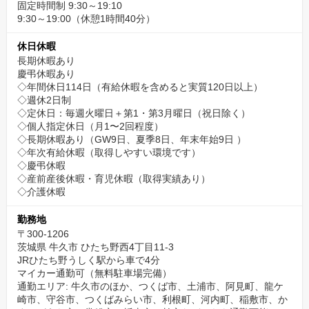
固定時間制 9:30～19:10
9:30～19:00（休憩1時間40分）
休日休暇
長期休暇あり
慶弔休暇あり
◇年間休日114日（有給休暇を含めると実質120日以上）
◇週休2日制
◇定休日：毎週火曜日＋第1・第3月曜日（祝日除く）
◇個人指定休日（月1〜2回程度）
◇長期休暇あり（GW9日、夏季8日、年末年始9日 ）
◇年次有給休暇（取得しやすい環境です）
◇慶弔休暇
◇産前産後休暇・育児休暇（取得実績あり）
◇介護休暇
勤務地
〒300-1206
茨城県 牛久市 ひたち野西4丁目11-3
JRひたち野うしく駅から車で4分
マイカー通勤可（無料駐車場完備）
通勤エリア: 牛久市のほか、つくば市、土浦市、阿見町、龍ケ
崎市、守谷市、つくばみらい市、利根町、河内町、稲敷市、か