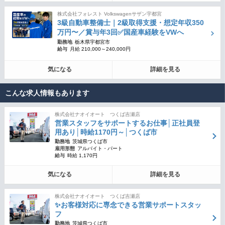
株式会社フォレスト Volkswagenサザン宇都宮
3級自動車整備士｜2級取得支援・想定年収350
万円〜／賞与年3回✅国産車経験をVWへ
勤務地
栃木県宇都宮市
給与
月給 210,000～240,000円
気になる
詳細を見る
こんな求人情報もあります
株式会社ナオイオート つくば吉瀬店
営業スタッフをサポートするお仕事│正社員登
用あり│時給1170円～│つくば市
勤務地
茨城県つくば市
雇用形態
アルバイト・パート
給与
時給 1,170円
気になる
詳細を見る
株式会社ナオイオート つくば吉瀬店
✨お客様対応に専念できる営業サポートスタッ
フ
勤務地
茨城県つくば市