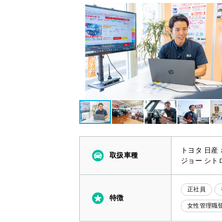
トヨタ 日産
取扱車種
ジョー シト
正社員
特徴
女性管理職