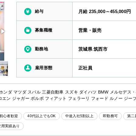
給与
月給 235,000～455,000円
募集職種
営業・販売
勤務地
茨城県 筑西市
雇用形態
正社員
 ホンダ マツダ スバル 三菱自動車 スズキ ダイハツ BMW メルセデス
ロエン ジャガー ボルボ フィアット フェラーリ フォード ルノー ジー
初心者歓迎
40代以上でもOK
中途入社5割以上
即勤務可
第二
登用実績あり