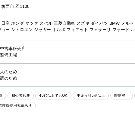
 筑西市 乙1108
 日産 ホンダ マツダ スバル 三菱自動車 スズキ ダイハツ BMW メ
ジョー シトロエン ジャガー ボルボ フィアット フェラーリ フォード 
中古車販売店
整備工場
大のため
調のため
員
初心者歓迎
40代以上でもOK
中途入社5割以上
即勤務可
管理職登用実績あり