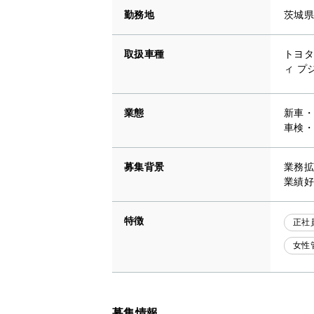
勤務地
茨城県
取扱車種
トヨタ
ィ プ
業態
新車・
車検・
募集背景
業務拡
業績好
特徴
正社
女性
募集情報