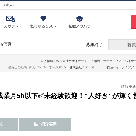
ッチ求人」
紹介写真
募集終了
募集
求人情報 | 株式会社ナオイオート 下館店 | カーライフアドバイザ
整備士の転職･求人TOP
求人検索
株式会社ナオイオート 下館店- カーライフア
情報更新日：
業月5h以下✅未経験歓迎！“人好き”が輝く