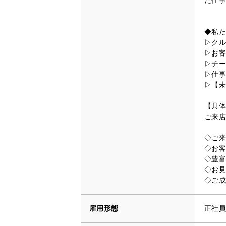
◆私た
▷クル
▷お客
▷チー
▷仕事
▷【未
【具体
ご来店
◇ご来
◇お客
◇豊富
◇お見
◇ご成
雇用形態
正社員