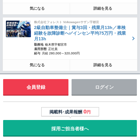
気になる
詳細を見る
株式会社フォレスト Volkswagenサザン宇都宮
2級自動車整備士｜賞与3回・残業月13h／車検
経験を故障診断へ✅インセン平均75万円・残業
月13h
勤務地
栃木県宇都宮市
雇用形態
正社員
給与
月給 280,000～320,000円
気になる
詳細を見る
会員登録
ログイン
0
掲載料･成果報酬
円
採用ご担当者様へ