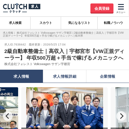
会員登録
求人検索
スカウト
気になるリスト
転職ノウハウ
求人情報｜ 株式会社フォレスト Volkswagen サザン宇都宮 | 2級自動車整備士｜高収入｜宇都宮市【VW
正規ディーラー】 年収500万超＋手当で稼げるメカニックへ | 栃木県
求人ID.7638442 最終更新：2026/5/25 17:04
2級自動車整備士｜高収入｜宇都宮市【VW正規ディ
ーラー】 年収500万超＋手当で稼げるメカニックへ
株式会社フォレスト Volkswagen サザン宇都宮
求人情報
求人情報詳細
企業情報