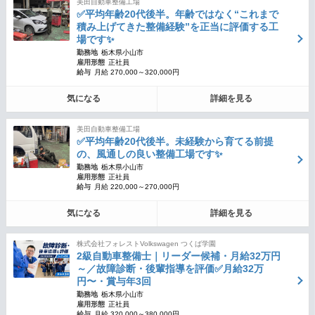
美田自動車整備工場
✅平均年齢20代後半。年齢ではなく“これまで
積み上げてきた整備経験”を正当に評価する工
場です✨
勤務地
栃木県小山市
雇用形態
正社員
給与
月給 270,000～320,000円
気になる
詳細を見る
美田自動車整備工場
✅平均年齢20代後半。未経験から育てる前提
の、風通しの良い整備工場です✨
勤務地
栃木県小山市
雇用形態
正社員
給与
月給 220,000～270,000円
気になる
詳細を見る
株式会社フォレストVolkswagen つくば学園
2級自動車整備士｜リーダー候補・月給32万円
～／故障診断・後輩指導を評価✅月給32万
円〜・賞与年3回
勤務地
栃木県小山市
雇用形態
正社員
給与
月給 320,000～380,000円