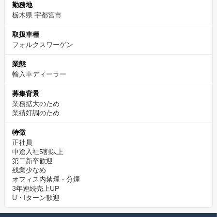
勤務地
・困っていれば自然と声がかかる
栃木県 宇都宮市
・個人のミスはチームでカバーし、再発防止を考える
取扱車種
・整備士・営業・フロントが連携し、一丸となって対応する
フォルクスワーゲン
この文化があるからこそ、
業態
ベテランの方も安心して力を発揮できます。
輸入車ディーラー
募集背景
「一人で抱え込む環境ではない」
業務拡大のため
それが、長く働き続けられる理由です。
業績好調のため
✅【まずはWebカジュアル面談から】
特徴
正社員
まずは一度、お話だけでも聞きに来ませんか？
中途入社5割以上
履歴書や職務経歴書の準備は不要です。
第二新卒歓迎
残業少なめ
スーツも不要です。リラックスした服装でご参加ください。
オフィス内禁煙・分煙
3年連続売上UP
▼カジュアル面談のご予約はこちらから（約1分で完了！）▼
U・Iターン歓迎
https://timerex.net/s/recruit.forest3140_a53c/d6a7ee52