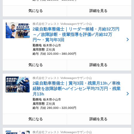
気になる
詳細を見る
株式会社フォレスト Volkswagenサザン小山
2級自動車整備士｜リーダー候補・月給32万円
～／故障診断・後輩指導を評価✅月給32万
円〜・賞与年3回
勤務地
栃木県小山市
雇用形態
正社員
給与
月給 320,000～380,000円
気になる
詳細を見る
株式会社フォレスト Volkswagenサザン小山
2級自動車整備士｜賞与3回・残業月13h／車検
経験を故障診断へ✅インセン平均75万円・残業
月13h
勤務地
栃木県小山市
雇用形態
正社員
給与
月給 280,000～320,000円
気になる
詳細を見る
株式会社フォレスト Volkswagenサザン小山