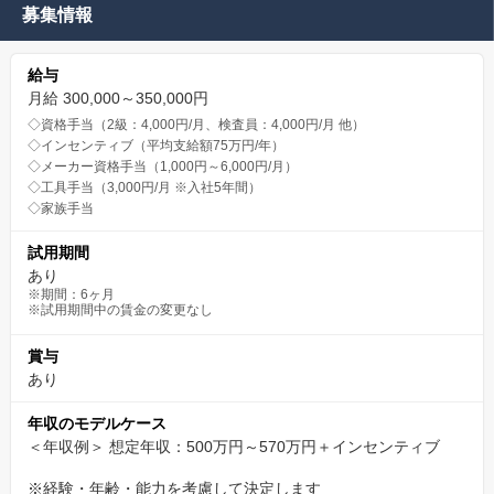
※URLをコピー＆ペーストしてご予約ください。
募集情報
（「応募する」ボタンからのエントリーも、もちろん大歓迎で
給与
す！）
月給 300,000～350,000円
◇資格手当（2級：4,000円/月、検査員：4,000円/月 他）
◇インセンティブ（平均支給額75万円/年）
◇メーカー資格手当（1,000円～6,000円/月）
◇工具手当（3,000円/月 ※入社5年間）
◇家族手当
試用期間
あり
※期間：6ヶ月
※試用期間中の賃金の変更なし
賞与
あり
年収のモデルケース
＜年収例＞ 想定年収：500万円～570万円＋インセンティブ
※経験・年齢・能力を考慮して決定します