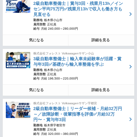
2級自動車整備士｜賞与3回・残業月13h／イン
セン平均75万円✅残業月13hで収入も働き方も
見直せる
勤務地
栃木県小山市
雇用形態
正社員
給与
月給 240,000～280,000円
気になる
詳細を見る
株式会社フォレスト Volkswagenサザン小山
3級自動車整備士｜輸入車未経験車が活躍・賞
与年3回✅基礎から輸入車整備を学ぶ
勤務地
栃木県小山市
雇用形態
正社員
給与
月給 196,500～220,000円
気になる
詳細を見る
株式会社フォレスト Volkswagenサザン宇都宮
2級自動車整備士｜リーダー候補・月給32万円
～／故障診断・後輩指導を評価✅月給32万
円〜・賞与年3回
勤務地
栃木県宇都宮市
雇用形態
正社員
給与
月給 320,000～380,000円