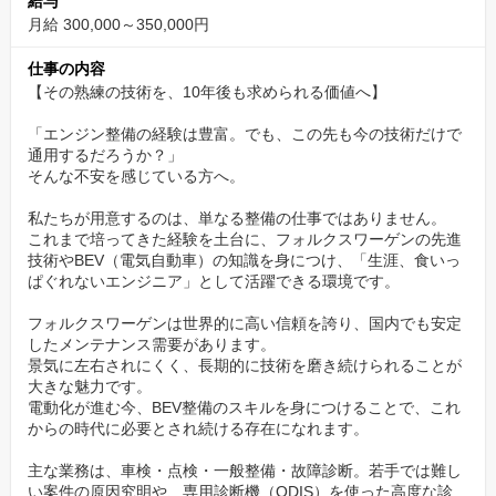
給与
整備士にも店舗目標の達成に応じたインセンティブを支給してい
月給 300,000～350,000円
ます。
仕事の内容
＜実績データ＞
【その熟練の技術を、10年後も求められる価値へ】
・平均支給額：年間約75万円
「エンジン整備の経験は豊富。でも、この先も今の技術だけで
・最高支給額：年間138万円
通用するだろうか？」
そんな不安を感じている方へ。
評価は個人の売上だけでなく、
私たちが用意するのは、単なる整備の仕事ではありません。
チームへの貢献度や後輩育成なども含めて総合的に判断。
これまで培ってきた経験を土台に、フォルクスワーゲンの先進
技術やBEV（電気自動車）の知識を身につけ、「生涯、食いっ
ぱぐれないエンジニア」として活躍できる環境です。
「現場を支える役割」が、しっかり収入に反映されるため、
経験を積んできた方ほど年収アップを実現しやすい環境です。
フォルクスワーゲンは世界的に高い信頼を誇り、国内でも安定
したメンテナンス需要があります。
✅残業月13時間＆年間休日120日以上。無理なく長く
景気に左右されにくく、長期的に技術を磨き続けられることが
大きな魅力です。
働ける環境
電動化が進む今、BEV整備のスキルを身につけることで、これ
からの時代に必要とされ続ける存在になれます。
整備士＝長時間労働という常識を、当社は変えています。
主な業務は、車検・点検・一般整備・故障診断。若手では難し
・残業月平均13時間（1日1時間未満）
い案件の原因究明や、専用診断機（ODIS）を使った高度な診