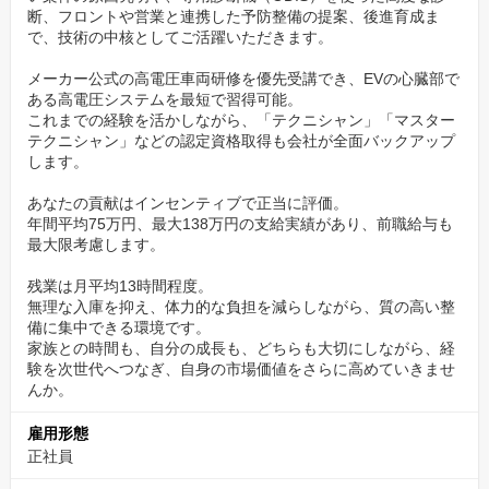
断、フロントや営業と連携した予防整備の提案、後進育成ま
・18:10定時 → 多くの社員が18:30には退社
で、技術の中核としてご活躍いただきます。
・年間休日114日＋有給取得で実質120日以上
メーカー公式の高電圧車両研修を優先受講でき、EVの心臓部で
その理由は、徹底した入庫コントロール。
ある高電圧システムを最短で習得可能。
これまでの経験を活かしながら、「テクニシャン」「マスター
工場のキャパシティを超える無理な予約は受けず、業務を平準化
テクニシャン」などの認定資格取得も会社が全面バックアップ
しています。
します。
あなたの貢献はインセンティブで正当に評価。
「仕事に追われる働き方」ではなく、
年間平均75万円、最大138万円の支給実績があり、前職給与も
コントロールされた環境で、質の高い仕事に集中する働き方”が可
最大限考慮します。
能です。
残業は月平均13時間程度。
無理な入庫を抑え、体力的な負担を減らしながら、質の高い整
✅“チームで成果を出す”文化。人間関係に悩まない環
備に集中できる環境です。
境
家族との時間も、自分の成長も、どちらも大切にしながら、経
験を次世代へつなぎ、自身の市場価値をさらに高めていきませ
成果で評価される環境と聞くと、
んか。
個人主義でドライな職場を想像されるかもしれません。
雇用形態
正社員
しかし実際はその逆です。