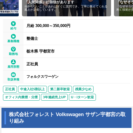
「人間関係」に自信があります
「なぜそ
分からないことがあればすぐに質問でき、丁寧に教えてくれる
「なぜそう
風土が定着しています。
利く技術が
月給 300,000～350,000円
給与
整備士
募集職種
栃木県 宇都宮市
勤務地
正社員
雇用形態
フォルクスワーゲン
取扱車種
正社員
中途入社5割以上
第二新卒歓迎
残業少なめ
オフィス内禁煙・分煙
3年連続売上UP
U・Iターン歓迎
株式会社フォレスト Volkswagen サザン宇都宮の取
り組み