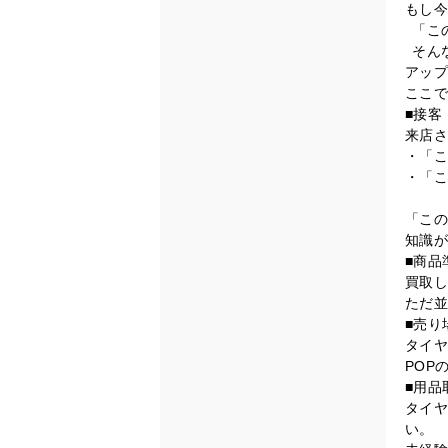
もし今
「この
そん
アップ
ここで
■接客
来店さ
・「こ
・「こ
「この
知識が
■商品
買取し
ただ並
■売り
タイヤ
POP
■用品
タイヤ
い。