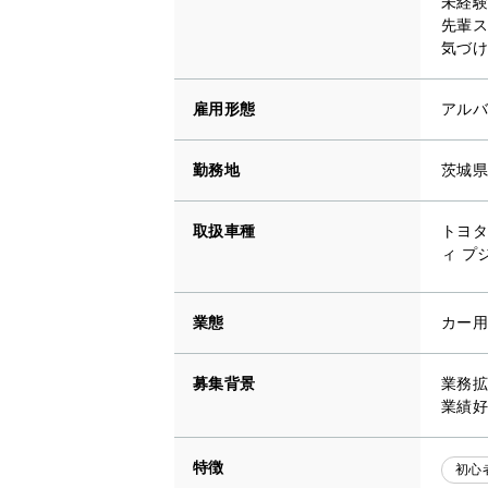
未経験
先輩ス
気づけ
雇用形態
アルバ
勤務地
茨城県
取扱車種
トヨタ
ィ プ
業態
カー用
募集背景
業務拡
業績好
特徴
初心