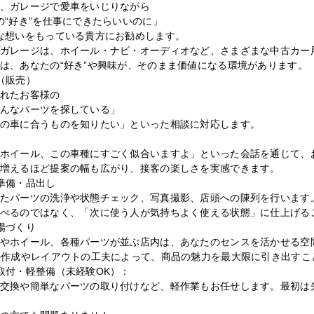
、ガレージで愛車をいじりながら
“好き”を仕事にできたらいいのに」
な想いをもっている貴方にお勧めします。
ガレージは、ホイール・ナビ・オーディオなど、さまざまな中古カー
は、あなたの“好き”や興味が、そのまま価値になる環境があります。
（販売）
れたお客様の
んなパーツを探している」
の車に合うものを知りたい」といった相談に対応します。
ホイール、この車種にすごく似合いますよ」といった会話を通じて、
増えるほど提案の幅も広がり、接客の楽しさを実感できます。
準備・品出し
たパーツの洗浄や状態チェック、写真撮影、店頭への陳列を行います
べるのではなく、「次に使う人が気持ちよく使える状態」に仕上げる
場づくり
やホイール、各種パーツが並ぶ店内は、あなたのセンスを活かせる空
の作成やレイアウトの工夫によって、商品の魅力を最大限に引き出すこ
取付・軽整備（未経験OK）：
交換や簡単なパーツの取り付けなど、軽作業もお任せします。最初は