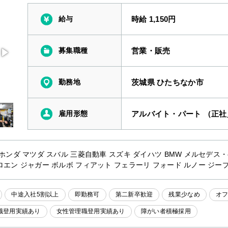
給与
時給 1,150円
募集職種
営業・販売
勤務地
茨城県 ひたちなか市
雇用形態
アルバイト・パート （正
 ホンダ マツダ スバル 三菱自動車 スズキ ダイハツ BMW メルセデス
ロエン ジャガー ボルボ フィアット フェラーリ フォード ルノー ジー
中途入社5割以上
即勤務可
第二新卒歓迎
残業少なめ
オ
職登用実績あり
女性管理職登用実績あり
障がい者積極採用