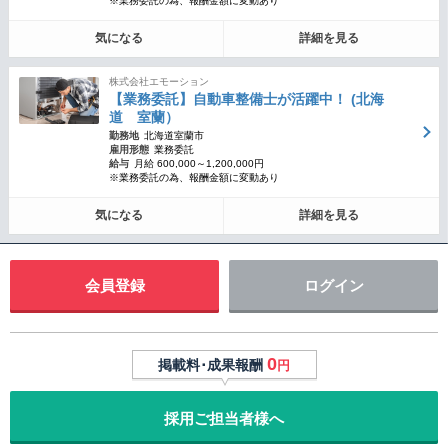
※業務委託の為、報酬金額に変動あり
気になる
詳細を見る
株式会社エモーション
【業務委託】自動車整備士が活躍中！ (北海
道 室蘭）
勤務地
北海道室蘭市
雇用形態
業務委託
給与
月給 600,000～1,200,000円
※業務委託の為、報酬金額に変動あり
気になる
詳細を見る
会員登録
ログイン
0
掲載料･成果報酬
円
採用ご担当者様へ