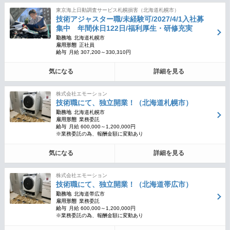
東京海上日動調査サービス札幌損害（北海道札幌市）
技術アジャスター職/未経験可/2027/4/1入社募
集中 年間休日122日/福利厚生・研修充実
勤務地
北海道札幌市
雇用形態
正社員
給与
月給 307,200～330,310円
気になる
詳細を見る
株式会社エモーション
技術職にて、独立開業！（北海道札幌市）
勤務地
北海道札幌市
雇用形態
業務委託
給与
月給 600,000～1,200,000円
※業務委託の為、報酬金額に変動あり
気になる
詳細を見る
株式会社エモーション
技術職にて、独立開業！（北海道帯広市）
勤務地
北海道帯広市
雇用形態
業務委託
給与
月給 600,000～1,200,000円
※業務委託の為、報酬金額に変動あり