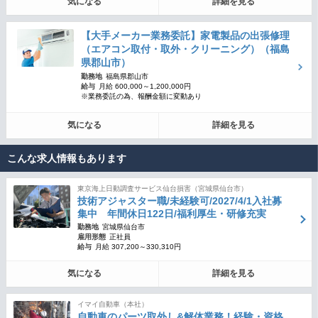
気になる
詳細を見る
【大手メーカー業務委託】家電製品の出張修理
（エアコン取付・取外・クリーニング）（福島
県郡山市）
勤務地
福島県郡山市
給与
月給 600,000～1,200,000円
※業務委託の為、報酬金額に変動あり
気になる
詳細を見る
こんな求人情報もあります
東京海上日動調査サービス仙台損害（宮城県仙台市）
技術アジャスター職/未経験可/2027/4/1入社募
集中 年間休日122日/福利厚生・研修充実
勤務地
宮城県仙台市
雇用形態
正社員
給与
月給 307,200～330,310円
気になる
詳細を見る
イマイ自動車（本社）
自動車のパーツ取外し&解体業務！経験・資格