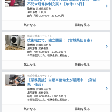
不問★研修体制充実！【年休115日】
勤務地
宮城県岩沼市
雇用形態
正社員
給与
月給 208,000～233,000円
気になる
詳細を見る
株式会社エモーション
技術職にて、独立開業！（宮城県仙台市）
勤務地
宮城県仙台市
雇用形態
業務委託
給与
月給 600,000～1,200,000円
※業務委託の為、報酬金額に変動あり
気になる
詳細を見る
株式会社エモーション
【業務委託】自動車整備士が活躍中！ (宮城
県 仙台）
勤務地
宮城県仙台市
雇用形態
業務委託
給与
月給 600,000～1,200,000円
※業務委託の為、報酬金額に変動あり
気になる
詳細を見る