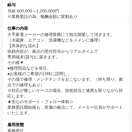
給与
月給 600,000～1,200,000円
※業務委託の為、報酬金額に変動あり
仕事の内容
大手家電メーカーの修理業務にて独立開業して頂きます。
​（冷蔵庫、エアコン、洗濯機などをメインに修理）
【具体的な流れ】
依頼内容が、拠点の受付担当からリアルタイムで
専用端末(貸与)に届きます。
その後▼
●修理部品などを発注。
●お客様のご希望の日時に訪問し、
その場で修理・メンテナンスをおこないます。（持ち帰り、拠
点での修理もあり）
※対応が難しいケースの場合、技術担当と連携を取りながら対
応します。
★安心のサポート・フォロー体制☆
業務委託開始後も、所属の拠点にて、メーカー社員がサポート
いたします。
雇用形態
業務委託