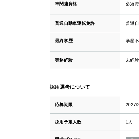
車関連資格
必須資
普通自動車運転免許
普通自
最終学歴
学歴不
実務経験
未経験
採用選考について
応募期限
2027/
採用予定人数
1人