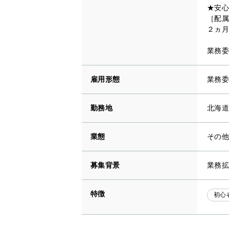
★安心
［配属
２ヵ月
業務委
雇用形態
業務委
勤務地
北海道
業態
その
募集背景
業務拡
特徴
初心