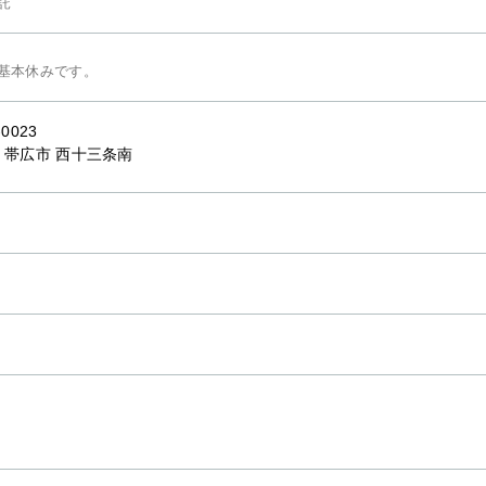
託
基本休みです。
-0023
 帯広市 西十三条南