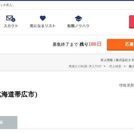
ッチ求人」
186日
募集終了まで
残り
応募
求人情報 | 株式会社エ
整備士の転職･求人TOP
求人検索
株
情報更新日：
北海道帯広市）