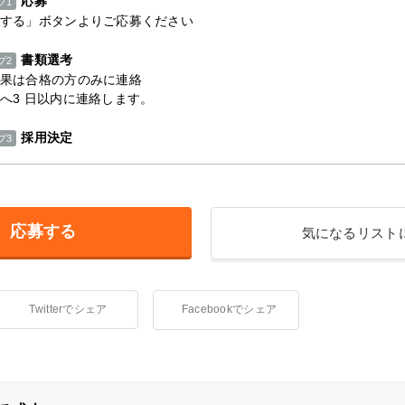
応募
プ1
する」ボタンよりご応募ください
書類選考
プ2
果は合格の方のみに連絡
へ3 日以内に連絡します。
採用決定
プ3
応募する
気になるリスト
Twitterでシェア
Facebookでシェア