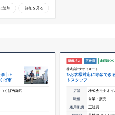
に追加
詳細を見る
新着求人
正社員
未経験OK
株式会社ナオイオート
事│正
✨お客様対応に専念でき
つくば市
トスタッフ
 つくば吉瀬店
店舗
株式会社ナオイ
職種
営業・販売
雇用形態
正社員