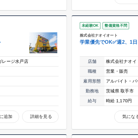
未経験OK
整備資格不問
株式会社ナオイオート
～
学業優先でOK✅週2、1日
ガレージ水戸店
店舗
株式会社ナオイ
職種
営業・販売
雇用形態
アルバイト・パ
勤務地
茨城県 取手市
給与
時給 1,170円
に追加
詳細を見る
気にな