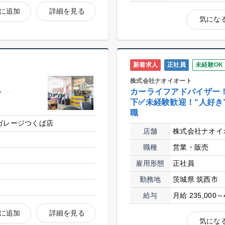
に追加
詳細を見る
気にな
新着求人
正社員
未経験OK
株式会社ナオイオート
～
カーライフアドバイザー！
下✅未経験歓迎！“人好き
職
ガレージつくば店
店舗
株式会社ナオイ
職種
営業・販売
雇用形態
正社員
勤務地
茨城県 筑西市
給与
月給 235,000～
に追加
詳細を見る
気にな