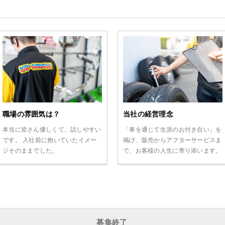
職場の雰囲気は？
当社の経営理念
本当に皆さん優しくて、話しやすい
「車を通じて生涯のお付き合い」を
です。 入社前に抱いていたイメー
掲げ、販売からアフターサービスま
ジそのままでした。
で、お客様の人生に寄り添います。
募集終了