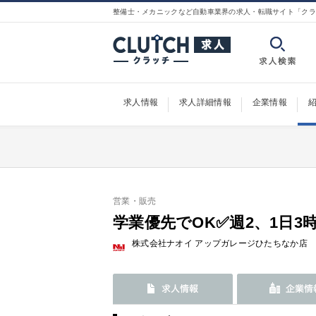
整備士・メカニックなど自動車業界の求人・転職サイト「クラ
求人情報
求人詳細情報
企業情報
営業・販売
学業優先でOK✅週2、1日3
株式会社ナオイ アップガレージひたちなか店