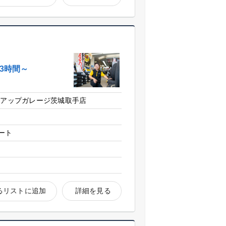
3時間～
 アップガレージ茨城取手店
ート
るリストに追加
詳細を見る