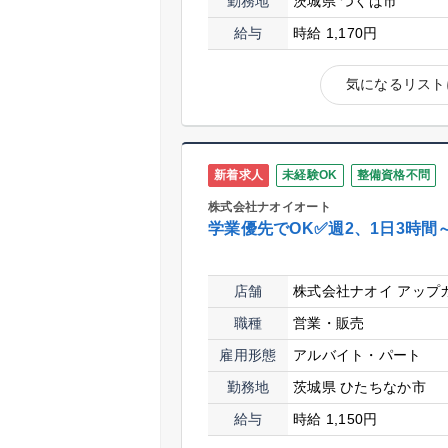
勤務地
茨城県 つくば市
給与
時給 1,170円
気になるリスト
新着求人
未経験OK
整備資格不問
株式会社ナオイオート
学業優先でOK✅週2、1日3時間
店舗
株式会社ナオイ アップ
職種
営業・販売
雇用形態
アルバイト・パート
勤務地
茨城県 ひたちなか市
給与
時給 1,150円