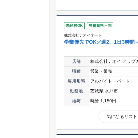
未経験OK
整備資格不問
株式会社ナオイオート
学業優先でOK✅週2、1日3時間
店舗
株式会社ナオイ アップ
職種
営業・販売
雇用形態
アルバイト・パート
勤務地
茨城県 水戸市
給与
時給 1,150円
気になるリスト