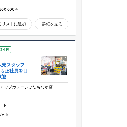
市
300,000円
るリストに追加
詳細を見る
格不問
販売スタッフ
から正社員を目
歓迎！
 アップガレージひたちなか店
ート
なか市