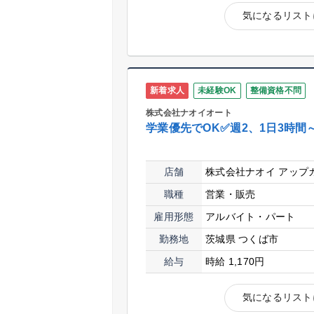
気になるリスト
新着求人
未経験OK
整備資格不問
株式会社ナオイオート
学業優先でOK✅週2、1日3時間
店舗
株式会社ナオイ アップ
職種
営業・販売
雇用形態
アルバイト・パート
勤務地
茨城県 つくば市
給与
時給 1,170円
気になるリスト