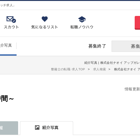
ッチ求人」
紹介写真
募集終了
募集
紹介写真 | 株式会社ナオイ アップガレ
整備士の転職･求人TOP
求人検索
株式会社ナオイ 
情報更新日：
時間～