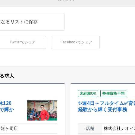
になるリストに保存
Twitterでシェア
Facebookでシェア
る求人
未経験OK
整備資格不問
120
✨週4日～フルタイム✅育休
で輝か
経験から輝く受付事務
 龍ヶ岡店
店舗
株式会社ナオイ