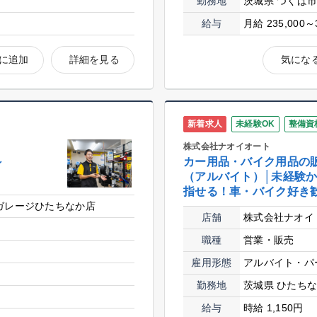
勤務地
茨城県 つくば
給与
月給 235,000～
に追加
詳細を見る
気にな
新着求人
未経験OK
整備資
株式会社ナオイオート
～
カー用品・バイク用品の
（アルバイト）│未経験
指せる！車・バイク好き
ガレージひたちなか店
店舗
株式会社ナオイ
職種
営業・販売
雇用形態
アルバイト・パ
勤務地
茨城県 ひたち
給与
時給 1,150円