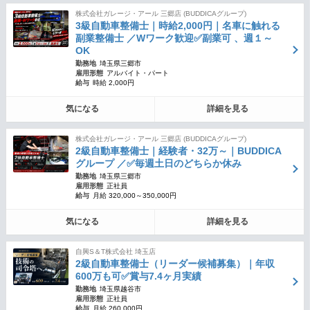
株式会社ガレージ・アール 三郷店 (BUDDICAグループ)
3級自動車整備士｜時給2,000円｜名車に触れる
副業整備士 ／Wワーク歓迎✅副業可 、週１～
OK
勤務地
埼玉県三郷市
雇用形態
アルバイト・パート
給与
時給 2,000円
気になる
詳細を見る
株式会社ガレージ・アール 三郷店 (BUDDICAグループ)
2級自動車整備士｜経験者・32万～｜BUDDICA
グループ ／✅毎週土日のどちらか休み
勤務地
埼玉県三郷市
雇用形態
正社員
給与
月給 320,000～350,000円
気になる
詳細を見る
自興S＆T株式会社 埼玉店
2級自動車整備士（リーダー候補募集）｜年収
600万も可✅賞与7.4ヶ月実績
勤務地
埼玉県越谷市
雇用形態
正社員
給与
月給 260,000円