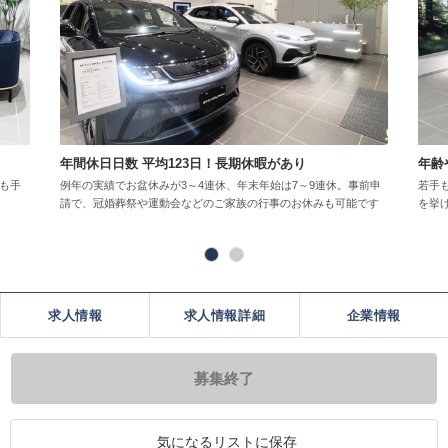
年間休日日数 平均123日！長期休暇があり
年齢
も手
例年の実績でお盆休みが3～4連休、年末年始は7～9連休。事前申
若手
請で、冠婚葬祭や運動会などのご家族の行事のお休みも可能です
を挙
求人情報
求人情報詳細
企業情報
募集終了
気になるリストに保存