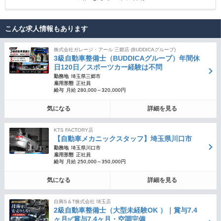
こんな求人情報もあります
株式会社ガレージ・アール 三郷店 (BUDDICAグループ)
3級自動車整備士（BUDDICAグループ）年間休
日120日／スポーツカー経験は不問
勤務地
埼玉県三郷市
雇用形態
正社員
給与
月給 280,000～320,000円
気になる
詳細を見る
KTS FACTORY店
【自動車メカニックスタッフ】埼玉県川口市
勤務地
埼玉県川口市
雇用形態
正社員
給与
月給 250,000～350,000円
気になる
詳細を見る
自興S＆T株式会社 埼玉店
2級自動車整備士（大型未経験OK ）｜賞与7.4
ヶ月✅賞与7.4ヶ月・空調完備