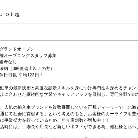
AUTO 川越
グランドオープン
舗オープニングスタッフ募集
選考なし
確約（3級整備士以上の方）
休日日数 平均123日！
動車の最新技術と高度な診断スキルを身につけ専門性を深めるチャン
歩に合わせた継続的な学習でキャリアアップを目指し、専門分野での
、人気の輸入車ブランドを複数展開している正規ディーラーで、北海
通じて社会に貢献する」という考えのもと、お客様のカーライフを豊
に事業拡大を行っているため、年々店舗数が増加中！！
店時には、工場長や店長など新しいポストができる為、他社様と比べ