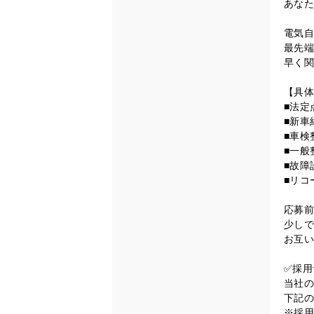
あなた
電気自
最先端
早く関
【具体
■法定
■新車
■車検
■一般
■故障
■リコ
応募前
少しで
お互い
✅採用
当社の
下記の
※採用