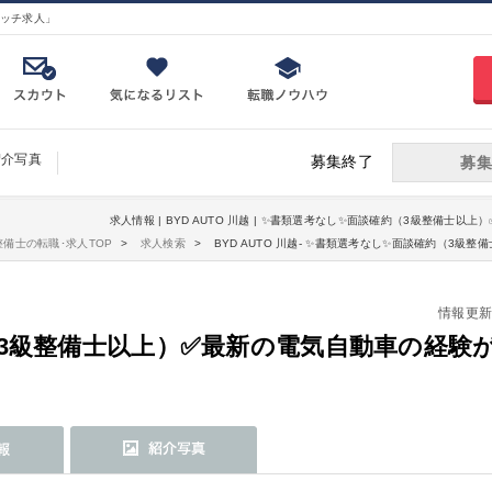
ッチ求人」
紹介写真
募集終了
募集
求人情報 | BYD AUTO 川越 | ✨書類選考なし✨面談確約（3級整備士以上
整備士の転職･求人TOP
求人検索
BYD AUTO 川越- ✨書類選考なし✨面談確約（3級整
情報更新日：
級整備士以上）✅最新の電気自動車の経験が積め