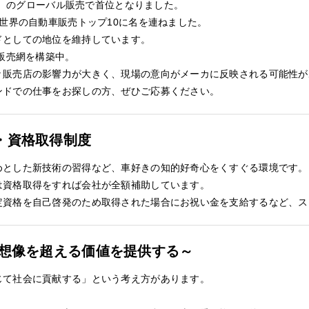
EV）のグローバル販売で首位となりました。
て世界の自動車販売トップ10に名を連ねました。
ドとしての地位を維持しています。
に販売網を構築中。
々販売店の影響力が大きく、現場の意向がメーカに反映される可能性が
ンドでの仕事をお探しの方、ぜひご応募ください。
・資格取得制度
めとした新技術の習得など、車好きの知的好奇心をくすぐる環境です。
は資格取得をすれば会社が全額補助しています。
定資格を自己啓発のため取得された場合にお祝い金を支給するなど、ス
～人生に想像を超える価値を提供する～
じて社会に貢献する」という考え方があります。
。