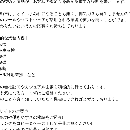
の技術と情熱が、お客様の満足度を高める重要な役割を果たします。
動車は、オイルまみれになることも無く、排気ガスも発生しませんの
のツールやソフトウェアが活用される環境で実力を磨くことができ、
わりたいという方の応募をお待ちしております！！
的な業務内容】
点検
納車点検
整備
整備
診断
ール対応業務 など
の会社訪問やカジュアル面談も積極的に行っております。
も気になる方、まずはご連絡ください。
のことを良く知っていただく機会にできればと考えております。
サイトのご案内
魅力や働きやすさの秘訣をご紹介!!
リンクをコピー＆ベーストして是非ご覧ください!!
サイトからのご応募も可能です。