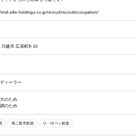
//mid-alfa-holdings.co.jp/recruit/recruit/occupation/
 川越市 広栄町8-10
ディーラー
大のため
調のため
員
第二新卒歓迎
U・Iターン歓迎