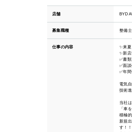
店舗
BYD 
募集職種
整備士
仕事の内容
✨来夏
✨新店
✅書類
✅面談
✅年間
電気自
技術進
当社は
「車を
積極的
新規出
す！！