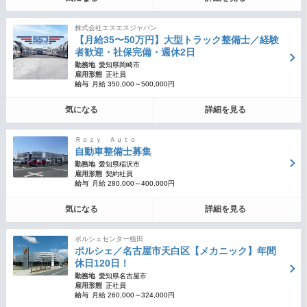
株式会社エスエスジャパン
【月給35〜50万円】大型トラック整備士／経験
者歓迎・社保完備・週休2日
勤務地
愛知県岡崎市
雇用形態
正社員
給与
月給 350,000～500,000円
気になる
詳細を見る
Ｒｏｚｙ Ａｕｔｏ
自動車整備士募集
勤務地
愛知県稲沢市
雇用形態
契約社員
給与
月給 280,000～400,000円
気になる
詳細を見る
ポルシェセンター植田
ポルシェ／名古屋市天白区【メカニック】年間
休日120日！
勤務地
愛知県名古屋市
雇用形態
正社員
給与
月給 260,000～324,000円