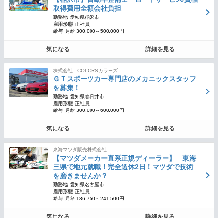
取得費用全額会社負担
勤務地
愛知県稲沢市
雇用形態
正社員
給与
月給 300,000～500,000円
気になる
詳細を見る
株式会社 COLORSカラーズ
ＧＴスポーツカー専門店のメカニックスタッフ
を募集！
勤務地
愛知県春日井市
雇用形態
正社員
給与
月給 300,000～600,000円
気になる
詳細を見る
東海マツダ販売株式会社
【マツダメーカー直系正規ディーラー】 東海
三県で地元就職！完全週休2日！マツダで技術
を磨きませんか？
勤務地
愛知県名古屋市
雇用形態
正社員
給与
月給 186,750～241,500円
気になる
詳細を見る