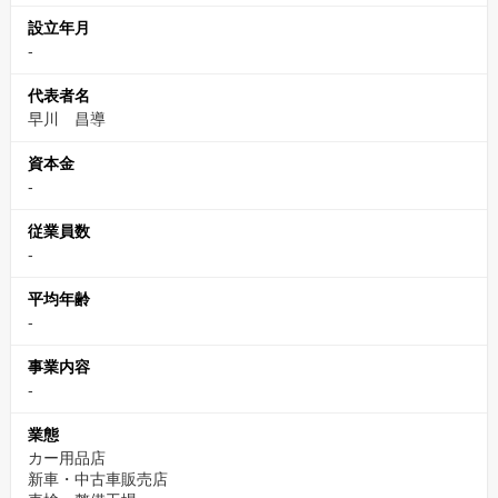
設立年月
-
代表者名
早川 昌導
資本金
-
従業員数
-
平均年齢
-
事業内容
-
業態
カー用品店
新車・中古車販売店