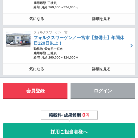
雇用形態
正社員
給与
月給 260,000～324,000円
気になる
詳細を見る
フォルクスワーゲン一宮
フォルクスワーゲン／一宮市【整備士】年間休
日120日以上！
勤務地
愛知県一宮市
雇用形態
正社員
給与
月給 260,000～324,000円
気になる
詳細を見る
会員登録
ログイン
0
掲載料･成果報酬
円
採用ご担当者様へ