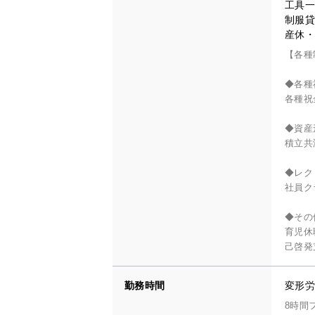
工具一
制服貸
産休・
【各種
◆各種
各種祝
◆資産
積立共
◆レク
社員ク
◆その
育児休
己啓発
勤務時間
変形労
8時間