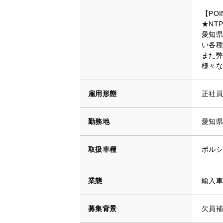
【POI
★NT
愛知県
い各種
また弊
様々な
雇用形態
正社員
勤務地
愛知県
取扱車種
ポルシ
業態
輸入車
募集背景
欠員補