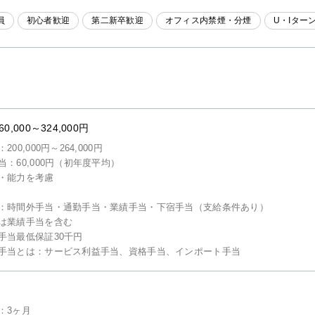
員
初心者歓迎
第二新卒歓迎
オフィス内禁煙・分煙
U・Iター
60,000～324,000円
200,000円～264,000円
当：60,000円（初年度平均）
・能力を考慮
：時間外手当・通勤手当・業績手当・下宿手当（支給条件あり）
は業績手当を含む
手当最低保証30千円
手当とは：サービス利益手当、資格手当、インポート手当
：3ヶ月