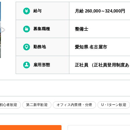
給与
月給 260,000～324,000円
募集職種
整備士
勤務地
愛知県 名古屋市
雇用形態
正社員 （正社員登用制度あ
初心者歓迎
第二新卒歓迎
オフィス内禁煙・分煙
U・Iターン歓迎