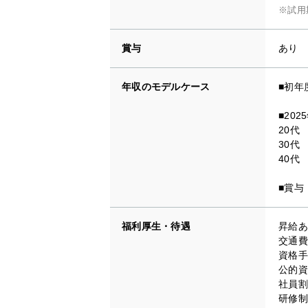
※試用
賞与
あり
年収のモデルケース
■初年
■20
20代
30代
40代
■賞与
福利厚生・待遇
昇給あ
交通費
資格手
公的資
社員割
研修制