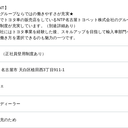
NT】
Pグループならではの働きやすさが充実★
でトヨタ車の販売店をしているNTP名古屋トヨペット株式会社のグル
制度が充実しています。（別途詳細あり）
社にはトヨタ事業を経験した後、スキルアップを目指して輸入車部門
働き方を選択できるのも魅力の一つです。
 （正社員登用制度あり）
 名古屋市 天白区植田西3丁目911-1
ェ
ディーラー
充のため