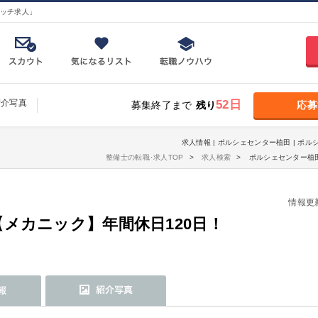
ッチ求人」
紹介写真
52日
募集終了まで
残り
応募
求人情報 | ポルシェセンター植田 | ポ
整備士の転職･求人TOP
求人検索
ポルシェセンター植田
情報更新日
メカニック】年間休日120日！