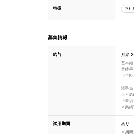
特徴
正社
募集情報
給与
月給 2
基本給：
業績手
※年齢
諸手当
※月給
※業績
※業績
試用期間
あり
※期間