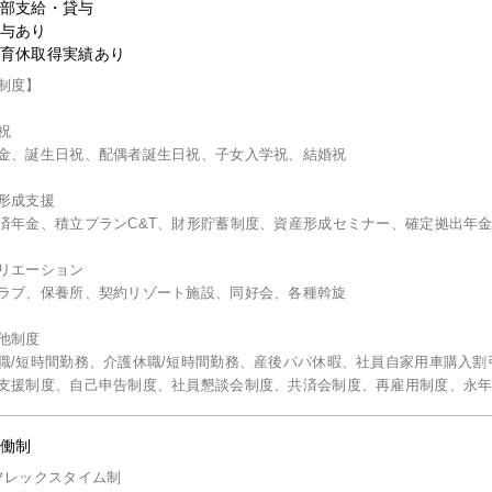
部支給・貸与
与あり
育休取得実績あり
制度】
祝
金、誕生日祝、配偶者誕生日祝、子女入学祝、結婚祝
形成支援
済年金、積立プランC&T、財形貯蓄制度、資産形成セミナー、確定拠出年
リエーション
ラブ、保養所、契約リゾート施設、同好会、各種斡旋
他制度
職/短時間勤務、介護休職/短時間勤務、産後パパ休暇、社員自家用車購入
支援制度、自己申告制度、社員懇談会制度、共済会制度、再雇用制度、永
働制
フレックスタイム制