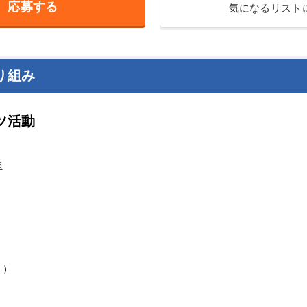
応募する
気になるリスト
り組み
ツ活動
担
！）