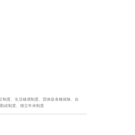
金
割引制度、生活補償制度、団体扱各種保険、自
年勤続制度、積立年休制度