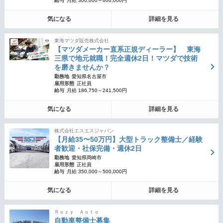
給与
月給 300,000～600,000円
気になる
詳細を見る
東海マツダ販売株式会社
【マツダメーカー直系正規ディーラー】 東海
三県で地元就職！完全週休2日！マツダで技術
を磨きませんか？
勤務地
愛知県名古屋市
雇用形態
正社員
給与
月給 186,750～241,500円
気になる
詳細を見る
株式会社エスエスジャパン
【月給35〜50万円】大型トラック整備士／経験
者歓迎・社保完備・週休2日
勤務地
愛知県岡崎市
雇用形態
正社員
給与
月給 350,000～500,000円
気になる
詳細を見る
Ｒｏｚｙ Ａｕｔｏ
自動車整備士募集