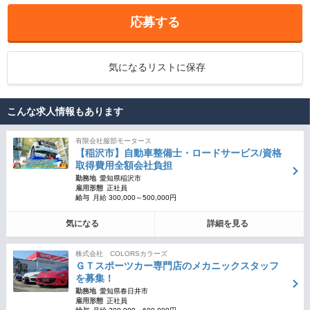
応募する
気になるリストに保存
こんな求人情報もあります
有限会社服部モータース
【稲沢市】自動車整備士・ロードサービス/資格
取得費用全額会社負担
勤務地
愛知県稲沢市
雇用形態
正社員
給与
月給 300,000～500,000円
気になる
詳細を見る
株式会社 COLORSカラーズ
ＧＴスポーツカー専門店のメカニックスタッフ
を募集！
勤務地
愛知県春日井市
雇用形態
正社員