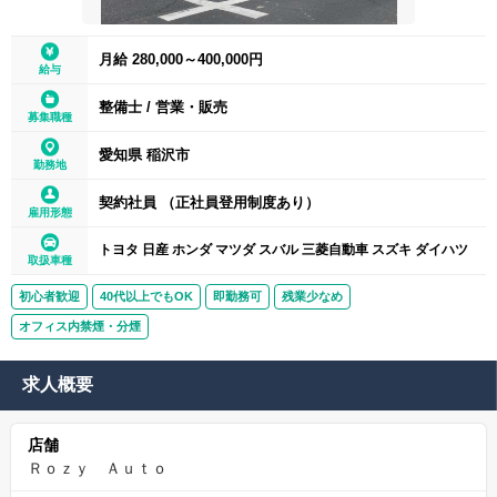
月給 280,000～400,000円
給与
整備士
/
営業・販売
募集職種
愛知県 稲沢市
勤務地
契約社員 （正社員登用制度あり）
雇用形態
トヨタ 日産 ホンダ マツダ スバル 三菱自動車 スズキ ダイハツ
取扱車種
初心者歓迎
40代以上でもOK
即勤務可
残業少なめ
オフィス内禁煙・分煙
求人概要
店舗
Ｒｏｚｙ Ａｕｔｏ