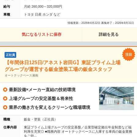
給与
月給 260,000～320,000円
車種
トヨタ 日産 ホンダ など
情報更新：2026年6月22日 募集終了：2026年8月31日
気になるリストに保存
詳細を見る
正社員
【年間休日125日/アネスト岩田G】東証プライム上場
グループが運営する鈑金塗装工場の鈑金スタッフ
オートテックベース湘南
最新設備×メーカー直結の技術環境
上場グループの安定基盤＆将来性
業界の働き方を変えるクリーンな職場環境
職種
鈑金・塗装（正社員）
仕事内容
東証プライム上場グループの安定基盤／企業型確定拠出年金制度など福
利厚生充実◎ ■職務内容 オートテックベースに入庫する車両の鈑金業務
をご担...