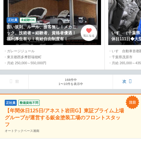
正社員
未経験OK
固い規則、ルール、接客無し！メカニ
ック、技術者＝経験者、資格者優遇！
いすゞ（千葉県
福利厚生有り！有給自由制度有！
休日111日◆
・ガレージジュール
・いすゞ自動車首都
・東京都西多摩郡瑞穂町
・千葉県茂原市
・月給 250,000～550,000円
・月給 265,000～435
168件中
前
次
1〜10件を表示中
正社員
整備資格不問
【年間休日125日/アネスト岩田G】東証プライム上場
グループが運営する鈑金塗装工場のフロントスタッ
フ
オートテックベース湘南