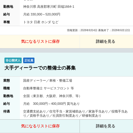
勤務地
神奈川県 高座郡寒川町 田端1664-1
給与
月給 330,000～520,000円
車種
トヨタ 日産 ホンダ など
情報更新：2026年8月4日 募集終了：2026年9月12日
気になるリストに保存
詳細を見る
非公開求人
正社員
大手ディーラーでの整備士の募集
業態
国産ディーラー／車検・整備工場
職種
自動車整備士 サービスフロント 等
勤務地
全国（東京都、大阪府、神奈川県、等）
給与
月給 300,000円～400,000円 賞与あり
待遇
交通費支給あり／住宅手当・家賃補助あり／家族手当あり／役職手当あ
り／資格手当あり／社員割引制度あり／研修制度あり
気になるリストに保存
詳細を見る