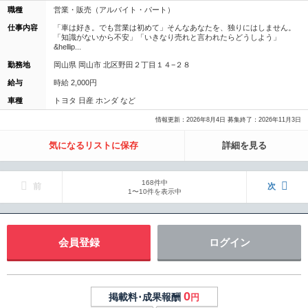
職種
営業・販売（アルバイト・パート）
仕事内容
「車は好き。でも営業は初めて」そんなあなたを、独りにはしません。
「知識がないから不安」「いきなり売れと言われたらどうしよう」
&hellip...
勤務地
岡山県 岡山市 北区野田２丁目１４−２８
給与
時給 2,000円
車種
トヨタ 日産 ホンダ など
情報更新：2026年8月4日 募集終了：2026年11月3日
気になるリストに保存
詳細を見る
168件中
前
次
1〜10件を表示中
会員登録
ログイン
0
掲載料･成果報酬
円