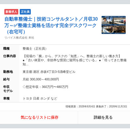
新着求人
正社員
自動車整備士｜技術コンサルタント／月収30
万～✅整備士資格を活かす完全デスクワーク
（在宅可）
リバイス株式会社 本社
職種
整備士（正社員）
仕事内容
【現場の「腕」から、デスクの「知恵」へ。整備士の新しい働き方】
●「古い体質や、非効率な慣習に疑問を感じている」 ●「培ってきた整備
知...
勤務地
東京都 港区 赤坂4丁目3-5清峰堂ビル
給与
月給 300,000～400,000円
年収
◇想定年収：360万円〜480万円
モデル
車種
トヨタ 日産 ホンダ など
情報更新：2026年8月4日 募集終了：2026年11月3日
気になるリストに保存
詳細を見る