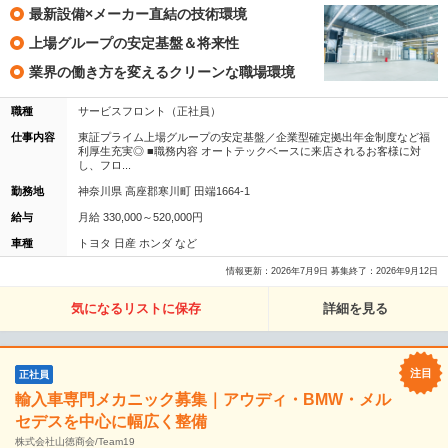
最新設備×メーカー直結の技術環境
上場グループの安定基盤＆将来性
業界の働き方を変えるクリーンな職場環境
職種
サービスフロント（正社員）
仕事内容
東証プライム上場グループの安定基盤／企業型確定拠出年金制度など福
利厚生充実◎ ■職務内容 オートテックベースに来店されるお客様に対
し、フロ...
勤務地
神奈川県 高座郡寒川町 田端1664-1
給与
月給 330,000～520,000円
車種
トヨタ 日産 ホンダ など
情報更新：2026年7月9日 募集終了：2026年9月12日
気になるリストに保存
詳細を見る
正社員
輸入車専門メカニック募集｜アウディ・BMW・メル
セデスを中心に幅広く整備
株式会社山徳商会/Team19