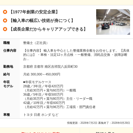
【1977年創業の安定企業】
【輸入車の幅広い技術が身につく】
【成長企業だからキャリアアップできる】
職種
整備士（正社員）
仕事内容
【仕事内容】 輸入車を中心とした整備業務全般をお任せします。 【具体
的には】 ・車検・法定12ヶ月点検 ・一般整備、消耗品交換 ・故障診断
お...
勤務地
京都府 京都市 南区吉祥院八反田町30
給与
月給 300,000～450,000円
年収
■年収モデルケース
モデル
28歳／3年目／年収420万円
（月給30万円＋賞与60万円）一般職
36歳／5年目／年収500万円
（月給35万円＋賞与80万円）主任・リーダー職
42歳／10年目／年収600万円
（月給42万円＋賞与96万円）工場長・部門責任者
車種
トヨタ 日産 ホンダ など
情報更新：2026年7月2日 募集終了：2026年9月29日