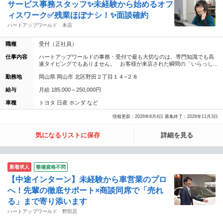
サービス事務スタッフ✨未経験から始めるオフ
ィスワーク✅残業ほぼナシ！✨面談確約
ハートアップワールド 本店
職種
受付（正社員）
仕事内容
ハートアップワールドの事務・受付で最も大切なのは、専門知識でも高
速タイピングでもありません。 お客様が来店された瞬間の「いらっし...
勤務地
岡山県 岡山市 北区野田２丁目１４−２８
給与
月給 185,000～250,000円
車種
トヨタ 日産 ホンダ など
情報更新：2026年8月4日 募集終了：2026年11月3日
気になるリストに保存
詳細を見る
新着求人
整備資格不問
【中途インターン】未経験から車営業のプロ
へ！先輩の徹底サポート×商談同席で「売れ
る」まで寄り添います
ハートアップワールド 野田店