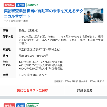
新着求人
正社員
未経験OK
保証審査業務担当✅自動車の未来を支えるテク
ニカルサポート
リバイス株式会社 本社
職種
整備士（正社員）
仕事内容
◇その知識、工具を置いた後も、もっと輝かせられる場所がある。 現場
の最前線で培った、あなたの経験と知識。 それを今度は、お客様と整備
工場の...
勤務地
東京都 港区 赤坂4丁目3-5清峰堂ビル
給与
月給 250,000～550,000円
年収
■30代/年収550万円/入社3年目/課長職
モデル
■40代/年収650万円/入社5年目/次長職
■50代/年収800万円/入社7年目/部長職
車種
トヨタ 日産 ホンダ など
情報更新：2026年8月4日 募集終了：2026年11月3日
気になるリストに保存
詳細を見る
新着求人
正社員
未経験OK