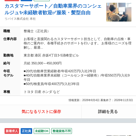
カスタマーサポート／自動車業界のコンシェ
ルジュ✨未経験者歓迎✅服装・髪型自由
リバイス株式会社 本社
職種
整備士（正社員）
仕事内容
お客様と直接関わるカスタマーサポート担当として、自動車の点検・車
検のご案内や、各種手続きのサポートを行います。 お客様のニーズを理
解し、最適...
勤務地
東京都 港区 赤坂4丁目3-5清峰堂ビル
給与
月給 350,000～450,000円
年収
■20代/自動車営業経験者/年収420万円/入社2年目
モデル
■40代/自動車業界未経験（コールセンター経験有）/年収550万円/入社9
年目
■50代/検査員/年収400万円/入社3年目
車種
トヨタ 日産 ホンダ など
情報更新：2026年8月4日 募集終了：2026年11月3日
気になるリストに保存
詳細を見る
新着求人
正社員
未経験OK
整備資格不問