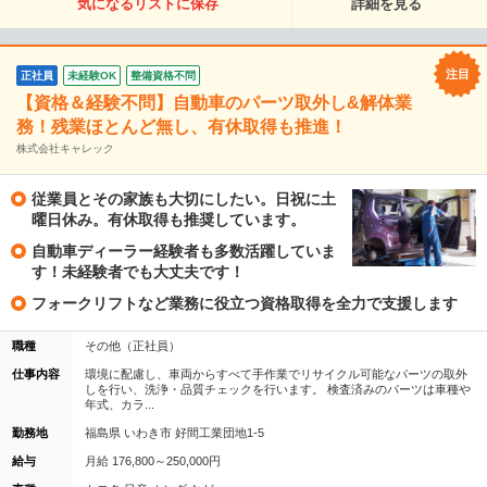
気になるリストに保存
詳細を見る
正社員
未経験OK
整備資格不問
【資格＆経験不問】自動車のパーツ取外し&解体業
務！残業ほとんど無し、有休取得も推進！
株式会社キャレック
従業員とその家族も大切にしたい。日祝に土
曜日休み。有休取得も推奨しています。
自動車ディーラー経験者も多数活躍していま
す！未経験者でも大丈夫です！
フォークリフトなど業務に役立つ資格取得を全力で支援します
職種
その他（正社員）
仕事内容
環境に配慮し、車両からすべて手作業でリサイクル可能なパーツの取外
しを行い、洗浄・品質チェックを行います。 検査済みのパーツは車種や
年式、カラ...
勤務地
福島県 いわき市 好間工業団地1-5
給与
月給 176,800～250,000円