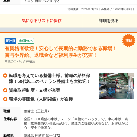
車種
トヨタ 日産 ホンダ など
情報更新：2026年7月23日 募集終了：2026年9月30日
気になるリストに保存
詳細を見る
正社員
未経験OK
有資格者歓迎！安心して長期的に勤務できる職場！
賞与や昇給、退職金など福利厚生が充実！
車検のコバック神栖店
転職を考えている整備士様。前職の給料保
障！50代以上のベテラン整備士も大歓迎！
資格取得制度・支援が充実
職場の雰囲気（人間関係）が自慢
職種
整備士（正社員）
仕事内容
全国５００店舗の車検チェーン「車検のコバック」で、車の車検・点
検・故障整備や用品販売取付、修理のご提案や説明など、お客様が安
心・安全で快適な...
勤務地
茨城県 神栖市 知手4272