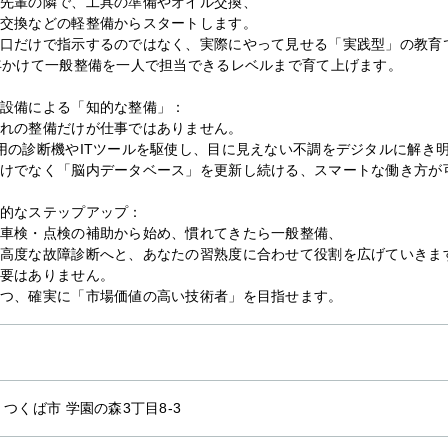
先輩の隣で、工具の準備やオイル交換、
交換などの軽整備からスタートします。
口だけで指示するのではなく、実際にやって見せる「実践型」の教育
年かけて一般整備を一人で担当できるレベルまで育て上げます。
設備による「知的な整備」：
れの整備だけが仕事ではありません。
用の診断機やITツールを駆使し、目に見えない不調をデジタルに解き
けでなく「脳内データベース」を更新し続ける、スマートな働き方が
的なステップアップ：
車検・点検の補助から始め、慣れてきたら一般整備、
高度な故障診断へと、あなたの習熟度に合わせて役割を広げていきま
要はありません。
つ、確実に「市場価値の高い技術者」を目指せます。
 つくば市 学園の森3丁目8-3