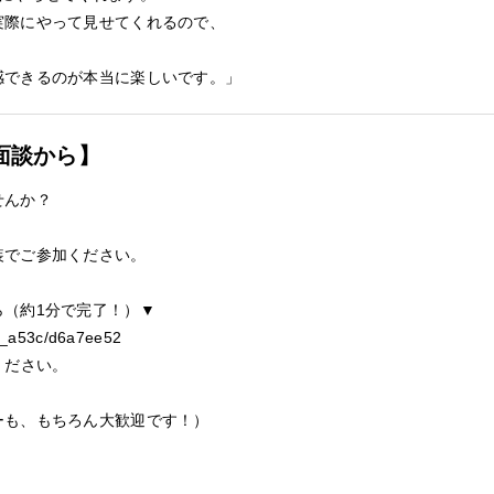
実際にやって見せてくれるので、
感できるのが本当に楽しいです。」
面談から】
せんか？
。
装でご参加ください。
ら（約1分で完了！）▼
140_a53c/d6a7ee52
ください。
ーも、もちろん大歓迎です！）