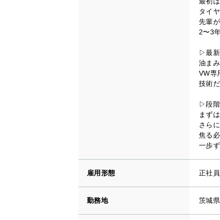
最初は
タイヤ
先輩が
2〜3
▷最新
油まみ
VW専
技術だ
▷段階
まずは
さらに
焦る必
一歩ず
雇用形態
正社員
勤務地
茨城県