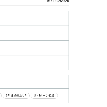
求人ID.9255528
3年連続売上UP
U・Iターン歓迎