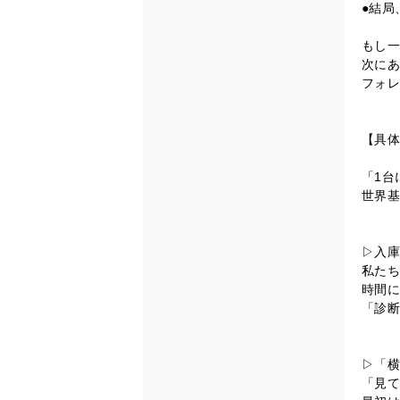
●結局
もし一
次にあ
フォレ
【具体
「1台
世界基
▷入庫
私たち
時間に
「診断
▷「横
「見て