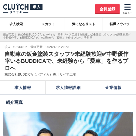
会員登録
求人検索
スカウト
気になるリスト
転職ノウハウ
紹介写真｜ 株式会社BUDDICA（バディカ）香川リペア工場 | 自動車の鈑金塗装スタッフ✨未経験歓迎✅
中野優作率いるBUDDICAで、未経験から「愛車」を作るプロへ | 香川県
求人ID.9233035 最終更新：2026/4/22 20:53
自動車の鈑金塗装スタッフ✨未経験歓迎✅中野優作
率いるBUDDICAで、未経験から「愛車」を作るプ
ロへ
株式会社BUDDICA（バディカ）香川リペア工場
求人情報
求人情報詳細
企業情報
紹介写真