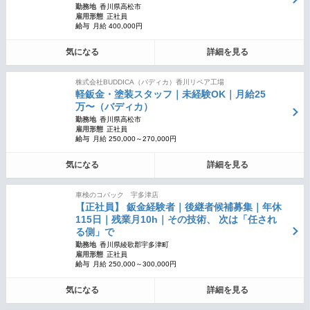
勤務地
香川県高松市
雇用形態
正社員
給与
月給 400,000円
気になる
詳細を見る
株式会社BUDDICA（バディカ）香川リペア工場
軽鈑金・塗装スタッフ｜未経験OK｜月給25
万〜（バディカ）
勤務地
香川県高松市
雇用形態
正社員
給与
月給 250,000～270,000円
気になる
詳細を見る
車検のコバック 宇多津店
【正社員】 鈑金経験者｜後継者候補募集｜年休
115日｜残業月10h｜その技術、 次は「任され
る側」で
勤務地
香川県綾歌郡宇多津町
雇用形態
正社員
給与
月給 250,000～300,000円
気になる
詳細を見る