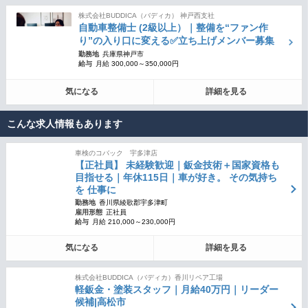
株式会社BUDDICA（バディカ） 神戸西支社
自動車整備士 (2級以上）｜整備を“ファン作
り”の入り口に変える✅立ち上げメンバー募集
勤務地
兵庫県神戸市
給与
月給 300,000～350,000円
気になる
詳細を見る
こんな求人情報もあります
車検のコバック 宇多津店
【正社員】 未経験歓迎｜鈑金技術＋国家資格も
目指せる｜年休115日｜車が好き。 その気持ち
を 仕事に
勤務地
香川県綾歌郡宇多津町
雇用形態
正社員
給与
月給 210,000～230,000円
気になる
詳細を見る
株式会社BUDDICA（バディカ）香川リペア工場
軽鈑金・塗装スタッフ｜月給40万円｜リーダー
候補|高松市