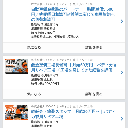
株式会社BUDDICA（バディカ）香川リペア工場
自動車鈑金塗装のパートナー｜時間単価3,500
円／稼働曜日相談可✅希望に応じて雇用契約へ
の切替相談可
勤務地
香川県高松市
雇用形態
業務委託
給与
時給 3,500円
※業務委託の為、報酬金額に変動あり
気になる
詳細を見る
株式会社BUDDICA（バディカ）香川リペア工場
鈑金塗装工場長候補 ｜月給50万円｜バディカ香
川リペア工場 ／工場を回してきた経験を評価
勤務地
香川県高松市
雇用形態
正社員
給与
月給 500,000円
気になる
詳細を見る
株式会社BUDDICA（バディカ）香川リペア工場
軽鈑金・塗装スタッフ｜月給30万円〜｜バディ
カ香川リペア工場
勤務地
香川県高松市
雇用形態
正社員