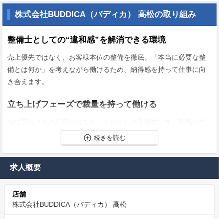
株式会社BUDDICA（バディカ） 高松の取り組み
整備士としての“違和感”を解消できる環境
売上優先ではなく、お客様本位の整備を徹底。「本当に必要な整
備とは何か」を考えながら働けるため、納得感を持って仕事に向
き合えます。
立ち上げフェーズで裁量を持って働ける
既に完成された組織ではなく、これから作る環境です。現場の意
見がそのまま反映されるため、自分の考えを形にできます。
経験を“そのまま活かせる”即戦力ポジション
求人概要
これまでの整備経験を活かしながら、より本質的な整備へステッ
プアップできます。無駄な下積みはありません。
店舗
株式会社BUDDICA（バディカ） 高松
長く続けられる働き方