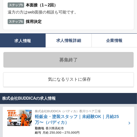
本面接（1～2回）
ステップ5
遠方の方はweb面接の相談も可能です。
採用決定
ステップ6
求人情報詳細
企業情報
求人情報
募集終了
気になるリストに保存
株式会社BUDDICAの求人情報
株式会社BUDDICA（バディカ）香川リペア工場
軽鈑金・塗装スタッフ｜未経験OK｜月給25
万〜（バディカ）
勤務地
香川県高松市
給与
月給 250,000～270,000円