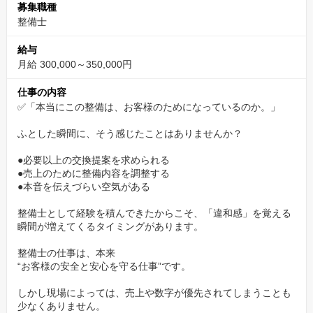
募集職種
残業を前提としない環境づくりを重視。無理なく働き続けられる
整備士
仕組みを整えています。
給与
✅【まずはWebカジュアル面談から】
月給 300,000～350,000円
まずは一度、お話だけでも聞きに来ませんか？
仕事の内容
履歴書や職務経歴書の準備は不要です。
✅「本当にこの整備は、お客様のためになっているのか。」
スーツも不要です。リラックスした服装でご参加ください。
ふとした瞬間に、そう感じたことはありませんか？
▼カジュアル面談のご予約はこちらから（約1分で完了！）▼
●必要以上の交換提案を求められる
https://timerex.net/s/recruit.buddica_207d/4586a93c
●売上のために整備内容を調整する
●本音を伝えづらい空気がある
※URLをコピー＆ペーストしてご予約ください。
整備士として経験を積んできたからこそ、「違和感」を覚える
（「応募する」ボタンからのエントリーも、もちろん大歓迎で
瞬間が増えてくるタイミングがあります。
す！）
整備士の仕事は、本来
“お客様の安全と安心を守る仕事”です。
しかし現場によっては、売上や数字が優先されてしまうことも
少なくありません。