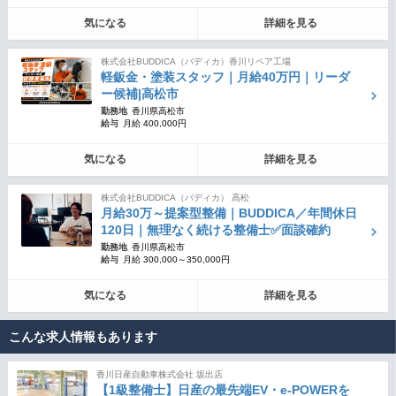
気になる
詳細を見る
株式会社BUDDICA（バディカ）香川リペア工場
軽鈑金・塗装スタッフ｜月給40万円｜リーダ
ー候補|高松市
勤務地
香川県高松市
給与
月給 400,000円
気になる
詳細を見る
株式会社BUDDICA（バディカ） 高松
月給30万～提案型整備｜BUDDICA／年間休日
120日｜無理なく続ける整備士✅面談確約
勤務地
香川県高松市
給与
月給 300,000～350,000円
気になる
詳細を見る
こんな求人情報もあります
香川日産自動車株式会社 坂出店
【1級整備士】日産の最先端EV・e-POWERを