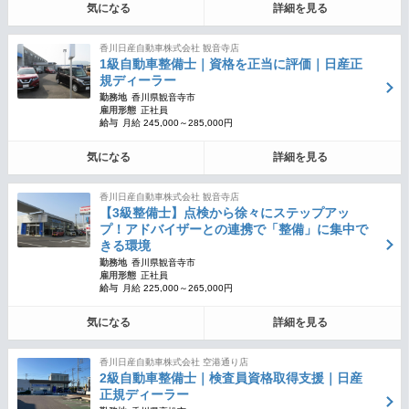
気になる
詳細を見る
香川日産自動車株式会社 観音寺店
1級自動車整備士｜資格を正当に評価｜日産正
規ディーラー
勤務地
香川県観音寺市
雇用形態
正社員
給与
月給 245,000～285,000円
気になる
詳細を見る
香川日産自動車株式会社 観音寺店
【3級整備士】点検から徐々にステップアッ
プ！アドバイザーとの連携で「整備」に集中で
きる環境
勤務地
香川県観音寺市
雇用形態
正社員
給与
月給 225,000～265,000円
気になる
詳細を見る
香川日産自動車株式会社 空港通り店
2級自動車整備士｜検査員資格取得支援｜日産
正規ディーラー