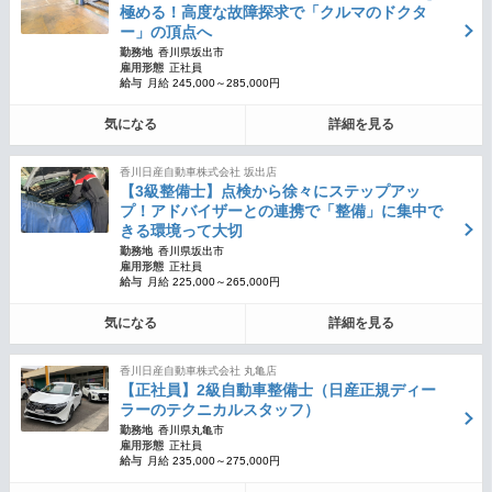
極める！高度な故障探求で「クルマのドクタ
ー」の頂点へ
勤務地
香川県坂出市
雇用形態
正社員
給与
月給 245,000～285,000円
気になる
詳細を見る
香川日産自動車株式会社 坂出店
【3級整備士】点検から徐々にステップアッ
プ！アドバイザーとの連携で「整備」に集中で
きる環境って大切
勤務地
香川県坂出市
雇用形態
正社員
給与
月給 225,000～265,000円
気になる
詳細を見る
香川日産自動車株式会社 丸亀店
【正社員】2級自動車整備士（日産正規ディー
ラーのテクニカルスタッフ）
勤務地
香川県丸亀市
雇用形態
正社員
給与
月給 235,000～275,000円