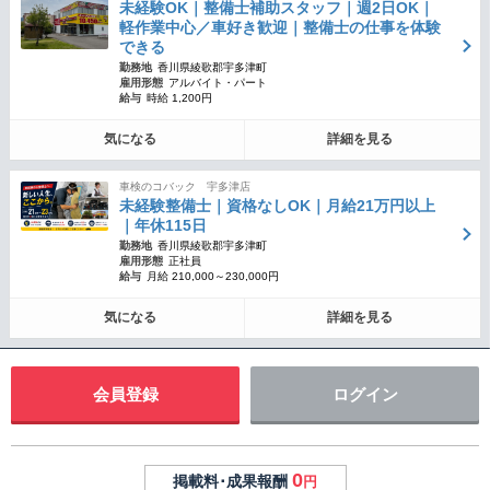
未経験OK｜整備士補助スタッフ｜週2日OK｜
軽作業中心／車好き歓迎｜整備士の仕事を体験
できる
勤務地
香川県綾歌郡宇多津町
雇用形態
アルバイト・パート
給与
時給 1,200円
気になる
詳細を見る
車検のコバック 宇多津店
未経験整備士｜資格なしOK｜月給21万円以上
｜年休115日
勤務地
香川県綾歌郡宇多津町
雇用形態
正社員
給与
月給 210,000～230,000円
気になる
詳細を見る
会員登録
ログイン
0
掲載料･成果報酬
円