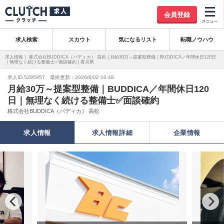
会員登録
求人検索
スカウト
気になるリスト
転職ノウハウ
求人情報｜ 株式会社BUDDICA（バディカ） 高松 | 月給30万～提案型整備｜BUDDICA／年間休日120日
｜無理なく続ける整備士✅面談確約 | 香川県
求人ID.5295957 最終更新：2026/6/02 10:48
月給30万～提案型整備｜BUDDICA／年間休日120
日｜無理なく続ける整備士✅面談確約
株式会社BUDDICA（バディカ） 高松
求人情報
求人情報詳細
企業情報