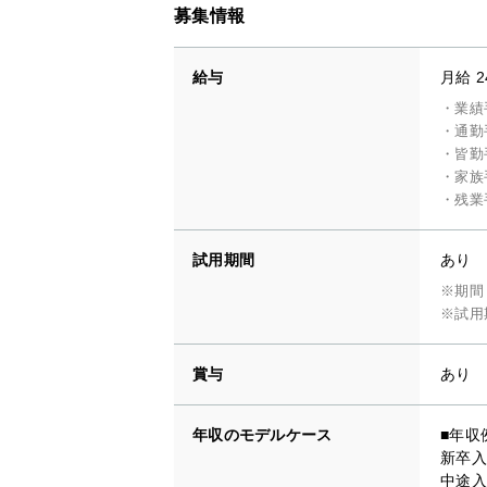
募集情報
給与
月給 2
・業績
・通勤
・皆勤
・家族
・残業
試用期間
あり
※期間
※試用
賞与
あり
年収のモデルケース
■年収
新卒入
中途入