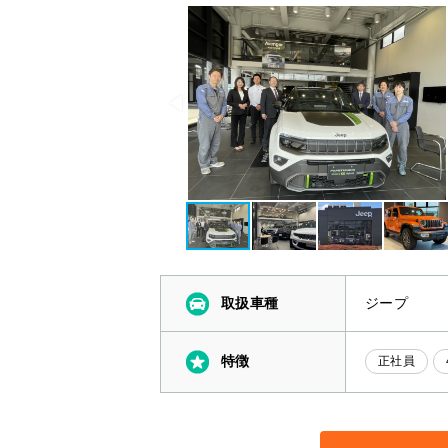
取扱車種
ジープ
特徴
正社員