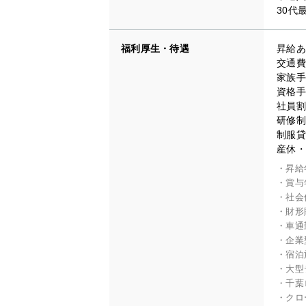
30代
福利厚生・待遇
昇給あ
交通費
家族手
資格手
社員割
研修制
制服貸
産休・
・昇給
・賞与
・社会
・財形
・車通
・企業
・宿泊
・大型
・千葉
・クロ