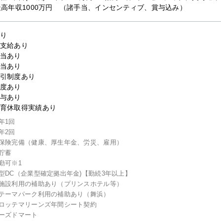
最高年収1000万円 （諸手当、インセンティブ、賞与込み）
り
支給あり
当あり
当あり
引制度あり
度あり
与あり
育休取得実績あり
年1回
年2回
保険完備（健康、厚生年金、労災、雇用）
貯蓄
勤可※1
型DC（企業型確定拠出年金)【勤続3年以上】
施設利用の補助あり（プリンスホテル等）
テーマパーク利用の補助あり（舞浜）
ロッテマリーンズ年間シート契約
ーズドマート