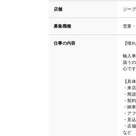
店舗
ジープ
募集職種
営業・
仕事の内容
【憧れ
輸入車
扱うの
心です
【具体
・来店
・商談
・契約
・納車
・アフ
・見込
・店舗
など