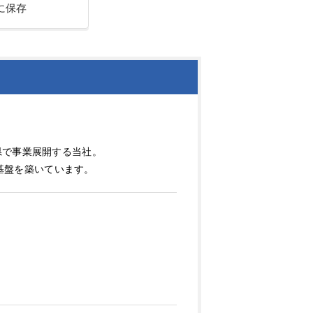
に保存
県で事業展開する当社。
定基盤を築いています。