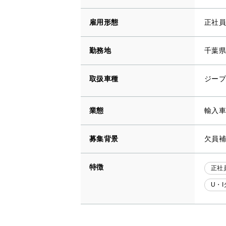
雇用形態
正社員
勤務地
千葉県
取扱車種
ジープ
業態
輸入車
募集背景
欠員補
特徴
正社
U・