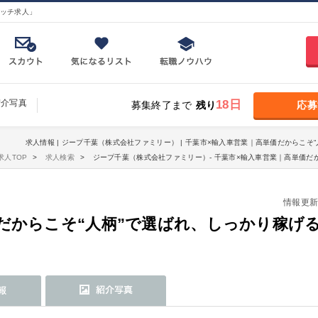
ッチ求人」
紹介写真
18日
募集終了まで
残り
応募
求人情報 | ジープ千葉（株式会社ファミリー） | 千葉市×輸入車営業｜高単価だからこそ
求人TOP
求人検索
ジープ千葉（株式会社ファミリー）- 千葉市×輸入車営業｜高単価だ
情報更新日：
だからこそ“人柄”で選ばれ、しっかり稼げ