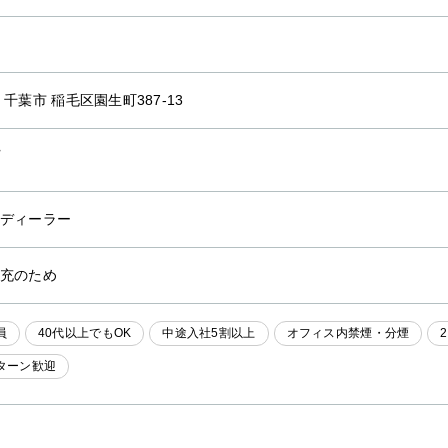
 千葉市 稲毛区園生町387-13
ディーラー
充のため
員
40代以上でもOK
中途入社5割以上
オフィス内禁煙・分煙
Iターン歓迎