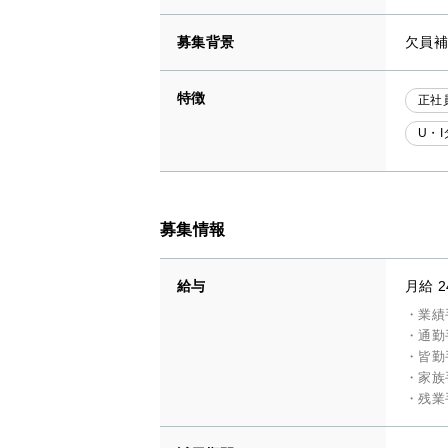
募集背景
欠員補
特徴
正社
U・
募集情報
給与
月給 2
・業績
・通勤
・皆勤
・家族
・残業