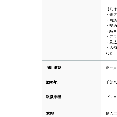
【具体
・来店
・商談
・契約
・納車
・アフ
・見込
・店舗
など
雇用形態
正社員
勤務地
千葉県
取扱車種
プジョ
業態
輸入車