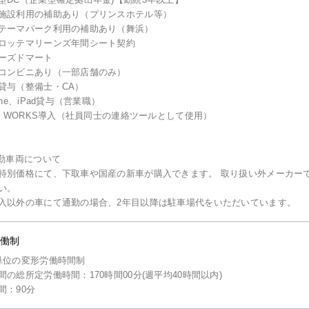
施設利用の補助あり（プリンスホテル等）
テーマパーク利用の補助あり（舞浜）
ロッテマリーンズ年間シート契約
ーズドマート
コンビニあり（一部店舗のみ）
貸与（整備士・CA）
one、iPad貸与（営業職）
NE WORKS導入（社員同士の連絡ツールとして使用）
通勤車両について
特別価格にて、下取車や国産の新車が購入できます。 取り扱い外メーカー
い。
入以外の車にて通勤の場合、2年目以降は駐車場代をいただいています。
働制
単位の変形労働時間制
間の総所定労働時間：170時間00分(週平均40時間以内)
間：90分