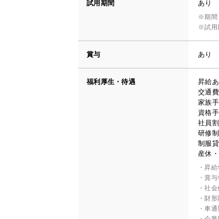
試用期間
あり
※期間
※試用
賞与
あり
福利厚生・待遇
昇給あ
交通費
家族手
資格手
社員割
研修制
制服貸
産休・
・昇給
・賞与
・社会
・財形
・車通
・企業