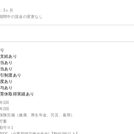
：3ヶ月
期間中の賃金の変更なし
り
支給あり
当あり
当あり
引制度あり
度あり
与あり
育休取得実績あり
年1回
年2回
保険完備（健康、厚生年金、労災、雇用）
貯蓄
勤可※1
型DC（企業型確定拠出年金)【勤続3年以上】