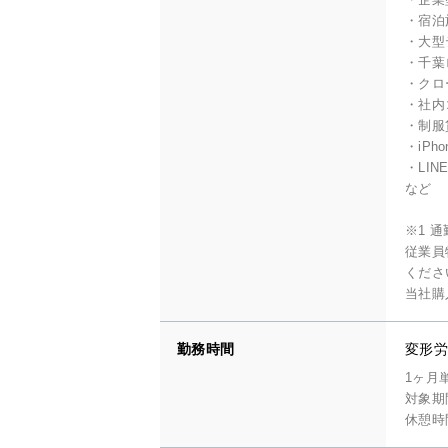
・宿泊
・大型
・千葉
・クロ
・社内
・制服
・iPh
・LI
など
※1 
従業員
くださ
当社購
勤務時間
変形労
1ヶ月
対象期
休憩時