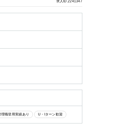
求人ID.2241347
管理職登用実績あり
U・Iターン歓迎