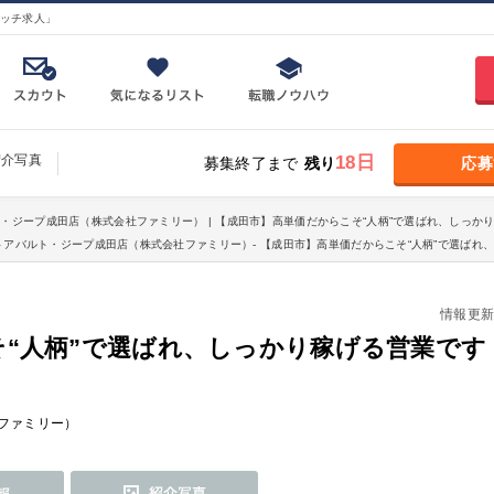
ッチ求人」
紹介写真
18日
募集終了まで
残り
応募
ト・ジープ成田店（株式会社ファミリー） | 【成田市】高単価だからこそ“人柄”で選ばれ、しっか
トアバルト・ジープ成田店（株式会社ファミリー）- 【成田市】高単価だからこそ“人柄”で選ば
情報更新日：
そ“人柄”で選ばれ、しっかり稼げる営業で
ファミリー）