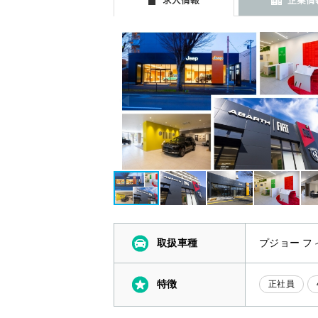
取扱車種
プジョー フ
特徴
正社員