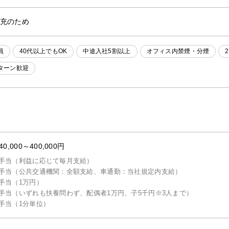
充のため
員
40代以上でもOK
中途入社5割以上
オフィス内禁煙・分煙
Iターン歓迎
40,000～400,000円
手当（利益に応じて毎月支給）
手当（公共交通機関：全額支給、車通勤：当社規定内支給）
手当（1万円）
手当（いずれも扶養問わず、配偶者1万円、子5千円※3人まで）
手当（1分単位）