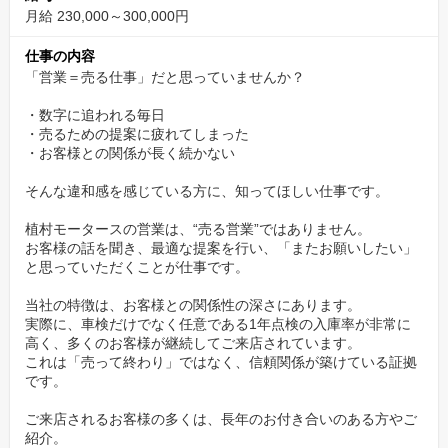
実際に転職してきた社員からは、こんな声があります。
月給 230,000～300,000円
——
仕事の内容
「以前の職場では人間関係で悩みましたが、ここではそのストレ
「営業＝売る仕事」だと思っていませんか？
スがない。
・数字に追われる毎日
それだけで、仕事の感じ方が全く変わりました。」
・売るための提案に疲れてしまった
——
・お客様との関係が長く続かない
そんな違和感を感じている方に、知ってほしい仕事です。
“長く働ける理由”が、ここにあります。
植村モータースの営業は、“売る営業”ではありません。
“売る営業”ではなく“選ばれる営業”
お客様の話を聞き、最適な提案を行い、「またお願いしたい」
と思っていただくことが仕事です。
当社は飛び込み営業やテレアポ中心ではなく、来店・既存顧客対
当社の特徴は、お客様との関係性の深さにあります。
応が中心。
実際に、車検だけでなく任意である1年点検の入庫率が非常に
信頼関係があるからこそ、無理な営業をしなくても選ばれ続けて
高く、多くのお客様が継続してご来店されています。
います。
これは「売って終わり」ではなく、信頼関係が築けている証拠
です。
特に1年点検の入庫率が高いことは、
ご来店されるお客様の多くは、長年のお付き合いのある方やご
お客様から信頼されている証です。
紹介。