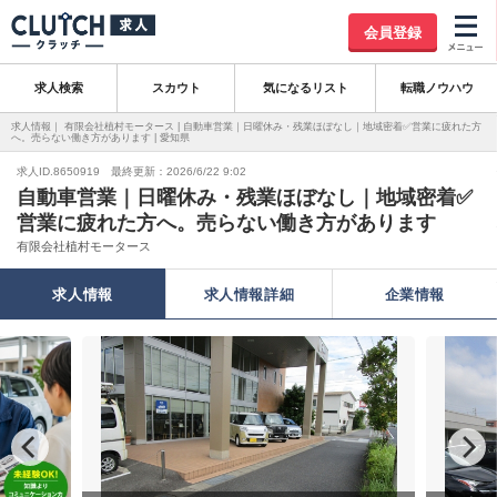
会員登録
求人検索
スカウト
気になるリスト
転職ノウハウ
求人情報｜ 有限会社植村モータース | 自動車営業｜日曜休み・残業ほぼなし｜地域密着✅営業に疲れた方
へ。売らない働き方があります | 愛知県
求人ID.8650919 最終更新：2026/6/22 9:02
自動車営業｜日曜休み・残業ほぼなし｜地域密着✅
営業に疲れた方へ。売らない働き方があります
有限会社植村モータース
求人情報
求人情報詳細
企業情報