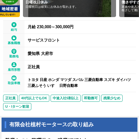
日曜祝日休み
働きやす
日曜祝日は確実にお休みが取れます。
家族や友人
根ざして働
月給 230,000～300,000円
給与
サービスフロント
募集職種
愛知県 大府市
勤務地
正社員
雇用形態
トヨタ 日産 ホンダ マツダ スバル 三菱自動車 スズキ ダイハツ
取扱車種
三菱ふそう いすゞ 日野自動車
正社員
40代以上でもOK
中途入社5割以上
即勤務可
残業少なめ
U・Iターン歓迎
有限会社植村モータースの取り組み