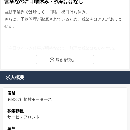
営業なのに日曜休み・残業ほぼなし
自動車業界では珍しく、日曜・祝日はお休み。
さらに、予約管理が徹底されているため、残業もほとんどありま
せん。
——
「今日やるべき仕事が明確なので、無理な残業はないですね。
月10時間もいかないくらいだと思います。」
——
仕事とプライベートを両立できる環境です。
求人概要
人間関係で悩まない職場
店舗
有限会社植村モータース
当社で働く社員が口を揃えて言うのが「人間関係の良さ」です。
整備・フロント・営業の距離が近く、困ったときは自然に声を掛
募集職種
け合える環境があります。
サービスフロント
給与