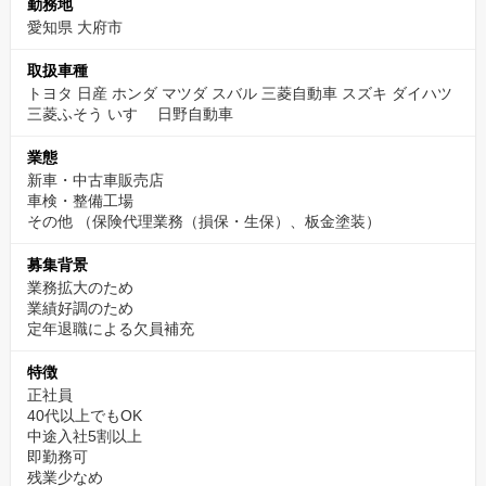
します。
勤務地
愛知県 大府市
これまでの経験を活かし、即戦力として活躍できるポジションで
す。
取扱車種
トヨタ 日産 ホンダ マツダ スバル 三菱自動車 スズキ ダイハツ
三菱ふそう いすゞ 日野自動車
業態
新車・中古車販売店
車検・整備工場
その他
（保険代理業務（損保・生保）、板金塗装）
募集背景
業務拡大のため
業績好調のため
定年退職による欠員補充
特徴
正社員
40代以上でもOK
中途入社5割以上
即勤務可
残業少なめ