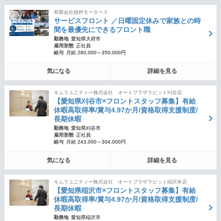
有限会社植村モータース
サービスフロント ／日曜固定休みで家族との時
間を最優先にできるフロント職
勤務地
愛知県大府市
雇用形態
正社員
給与
月給 280,000～350,000円
気になる
詳細を見る
キムラユニティー株式会社 オートプラザラビット刈谷店
【愛知県刈谷市×フロントスタッフ募集】有給
休暇高取得率/賞与4.97か月/資格取得支援制度/
長期休暇
勤務地
愛知県刈谷市
雇用形態
正社員
給与
月給 243,000～304,000円
気になる
詳細を見る
キムラユニティー株式会社 オートプラザラビット稲沢本店
【愛知県稲沢市×フロントスタッフ募集】有給
休暇高取得率/賞与4.97か月/資格取得支援制度/
長期休暇
勤務地
愛知県稲沢市