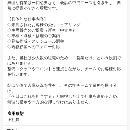
無理な営業は一切必要なく、会話の中でニーズを引き出し、自
然に提案ができる環境です。
地域密着で“顔の見える仕事”
【具体的な仕事内容】
お客様の多くは地元の方で、親子2代・3代と続くお付き合いも珍
◇来店されたお客様の受付・ヒアリング
しくありません。
◇車両販売のご提案（新車・中古車）
「またお願いね」と言っていただける仕事だからこそ、やりがい
◇車検・点検・修理のご案内
を感じられます。
◇見積作成・スケジュール調整
◇既存顧客へのフォロー対応
——
また、当社は少人数の組織のため、「営業だけ」という役割で
「お客様との距離が近くて、信頼してもらえているのを実感でき
はありません。
整備スタッフやフロントと連携しながら、チームでお客様対応
る。
を行います。
それがこの仕事の一番の魅力だと思います。」
——
朝は全体で入庫状況を共有し、その後チームで業務を振り分
け。
「今日はこれを担当する」と納得した上で仕事を進めるため、
単なる営業ではなく、地域に必要とされる仕事です。
無理な指示や一方的な押し付けはありません。
定年退職者の後任募集｜あなたの経験が即戦力に
雇用形態
正社員
長年愛されてきた職場の中で、次世代を担う重要な役割をお任せ