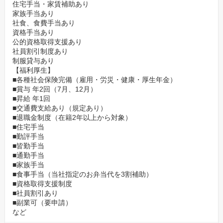
住宅手当・家賃補助あり
家族手当あり
社食、食費手当あり
資格手当あり
公的資格取得支援あり
社員割引制度あり
制服貸与あり
【福利厚生】
■各種社会保険完備（雇用・労災・健康・厚生年金）
■賞与 年2回（7月、12月）
■昇給 年1回
■交通費支給あり（規定あり）
■退職金制度（在籍2年以上から対象）
■住宅手当
■勤評手当
■皆勤手当
■通勤手当
■家族手当
■食事手当（当社指定のお弁当代を3割補助）
■資格取得支援制度
■社員割引あり
■副業可（要申請）
など