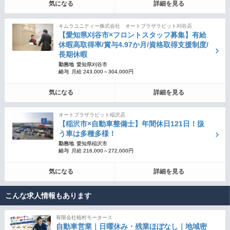
気になる
詳細を見る
キムラユニティー株式会社 オートプラザラビット刈谷店
【愛知県刈谷市×フロントスタッフ募集】有給
休暇高取得率/賞与4.97か月/資格取得支援制度/
長期休暇
勤務地
愛知県刈谷市
給与
月給 243,000～304,000円
気になる
詳細を見る
オートプラザラビット稲沢店
【稲沢市×自動車整備士】年間休日121日！扱
う車は多種多様！
勤務地
愛知県稲沢市
給与
月給 216,000～272,000円
気になる
詳細を見る
こんな求人情報もあります
有限会社植村モータース
自動車営業｜日曜休み・残業ほぼなし｜地域密