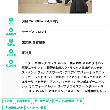
月給 243,000～304,000円
給与
サービスフロント
募集職種
愛知県 名古屋市
勤務地
正社員
雇用形態
トヨタ 日産 ホンダ マツダ スバル 三菱自動車 スズキ ダイハツ
取扱車種
三菱ふそう いすゞ 日野自動車 UDトラックス BMW メルセデ
ス・ベンツ フォルクスワーゲン アウディ プジョー シトロエン
ジャガー ランドローバー ボルボ フィアット アルファロメオ フ
ェラーリ マセラティ アストンマーティン ランボルギーニ ポル
シェ ミニ フォード ルノー ジープ クライスラー シボレー ハマ
ー テスラ アバルト BYD ヒョンデ 全メーカー・全車種取り扱い
正社員
初心者歓迎
第二新卒歓迎
オフィス内禁煙・分煙
3年連続売上UP
U・Iターン歓迎