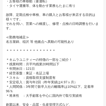
・お客様の車移動（要運転）
・タイヤ運搬等、体を動かす業務もたまに有り
故障、定期点検や車検、車の購入とお客様が来店する目的は
様々です。
それを伺い、営業への橋渡し、修理・点検の日時調整を行いま
す。
≪勤務地補足≫
名古屋錦、稲沢 等 他拠点へ異動の可能性あり
＊＊＊＊＊＊＊＊＊＊＊＊＊＊＊
＊キムラユニティーの特徴の一部をご紹介！
＊残業時間：月平均残業20時間以下
＊年間休日：121日
＊経営基盤：東証・名証上場
＊スキル ：資格取得支援制度有
＊安定収入：賞与年2回（昨年実績は4.97ヶ月）
＊人間関係：3年間で新卒入社の離職率は10%以下。定着率
96％
＊将来性 ：大手顧客を中心に国内外で取引実績有
創業以来、安全・品質・生産管理方式など、