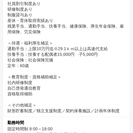
社員割引制度あり
研修制度あり
制服貸与あり
産休・育休取得実績あり
残業手当、通勤手当、扶養手当、健康保険、厚生年金保険、雇
用保険、労災保険
＜待遇・福利厚生補足＞
通勤手当：上限10万円迄※29.1ｋｍ以上は高速代支給
扶養手当：扶養する配偶者15,000円 子5,000円
社会保険：社会保険完備
定年：60歳
＜教育制度・資格補助補足＞
社内研修制度
自己啓発通信教育
資格取得補助
＜その他補足＞
財形貯蓄制度／独立支援制度／契約保養施設／計画年休制度
勤務時間
固定時間制 8:00～18:00