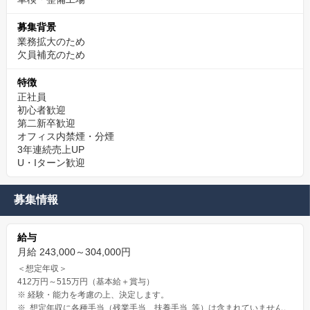
募集背景
業務拡大のため
欠員補充のため
特徴
正社員
初心者歓迎
第二新卒歓迎
オフィス内禁煙・分煙
3年連続売上UP
U・Iターン歓迎
募集情報
給与
月給 243,000～304,000円
＜想定年収＞
412万円～515万円（基本給＋賞与）
※ 経験・能力を考慮の上、決定します。
※ 想定年収に各種手当（残業手当、扶養手当 等）は含まれていません。