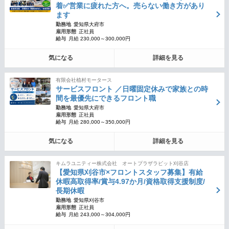
着✅営業に疲れた方へ。売らない働き方があり
ます
勤務地
愛知県大府市
雇用形態
正社員
給与
月給 230,000～300,000円
気になる
詳細を見る
有限会社植村モータース
サービスフロント ／日曜固定休みで家族との時
間を最優先にできるフロント職
勤務地
愛知県大府市
雇用形態
正社員
給与
月給 280,000～350,000円
気になる
詳細を見る
キムラユニティー株式会社 オートプラザラビット刈谷店
【愛知県刈谷市×フロントスタッフ募集】有給
休暇高取得率/賞与4.97か月/資格取得支援制度/
長期休暇
勤務地
愛知県刈谷市
雇用形態
正社員
給与
月給 243,000～304,000円