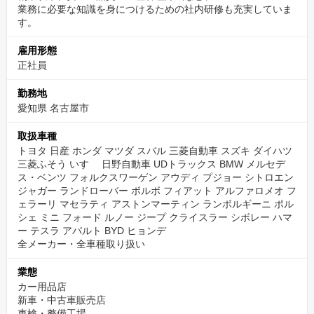
業務に必要な知識を身につけるための社内研修も充実していま
す。
雇用形態
正社員
勤務地
愛知県 名古屋市
取扱車種
トヨタ 日産 ホンダ マツダ スバル 三菱自動車 スズキ ダイハツ
三菱ふそう いすゞ 日野自動車 UDトラックス BMW メルセデ
ス・ベンツ フォルクスワーゲン アウディ プジョー シトロエン
ジャガー ランドローバー ボルボ フィアット アルファロメオ フ
ェラーリ マセラティ アストンマーティン ランボルギーニ ポル
シェ ミニ フォード ルノー ジープ クライスラー シボレー ハマ
ー テスラ アバルト BYD ヒョンデ
全メーカー・全車種取り扱い
業態
カー用品店
新車・中古車販売店
車検・整備工場