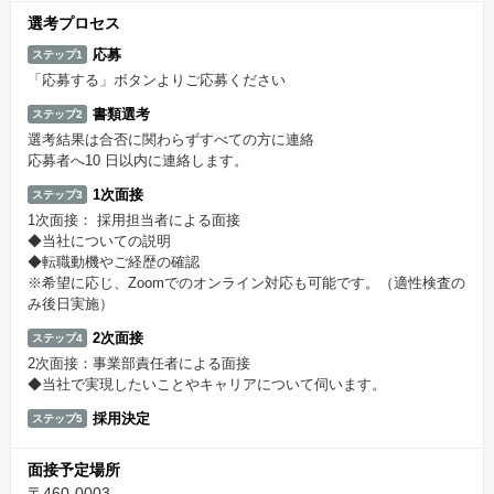
選考プロセス
応募
ステップ1
「応募する」ボタンよりご応募ください
書類選考
ステップ2
選考結果は合否に関わらずすべての方に連絡
応募者へ10 日以内に連絡します。
1次面接
ステップ3
1次面接： 採用担当者による面接
◆当社についての説明
◆転職動機やご経歴の確認
※希望に応じ、Zoomでのオンライン対応も可能です。（適性検査の
み後日実施）
2次面接
ステップ4
2次面接：事業部責任者による面接
◆当社で実現したいことやキャリアについて伺います。
採用決定
ステップ5
面接予定場所
〒460-0003