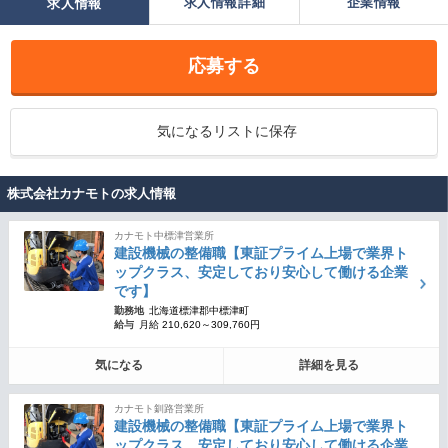
求人情報詳細
企業情報
求人情報
応募する
気になるリストに保存
株式会社カナモトの求人情報
カナモト中標津営業所
建設機械の整備職【東証プライム上場で業界ト
ップクラス、安定しており安心して働ける企業
です】
勤務地
北海道標津郡中標津町
給与
月給 210,620～309,760円
気になる
詳細を見る
カナモト釧路営業所
建設機械の整備職【東証プライム上場で業界ト
ップクラス、安定しており安心して働ける企業