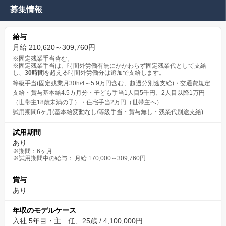
募集情報
給与
月給 210,620～309,760円
※固定残業手当含む。
※固定残業手当は、時間外労働有無にかかわらず固定残業代として支給
し、
30時間
を超える時間外労働分は追加で支給します。
等級手当(固定残業月30h/4～5.9万円含む、超過分別途支給)・交通費規定
支給・賞与基本給4.5カ月分・子ども手当1人目5千円、2人目以降1万円
（世帯主18歳未満の子）・住宅手当2万円（世帯主へ）
試用期間6ヶ月(基本給変動なし/等級手当・賞与無し・残業代別途支給)
試用期間
あり
※期間：6ヶ月
※試用期間中の給与： 月給 170,000～309,760円
賞与
あり
年収のモデルケース
入社 5年目・主 任、25歳 / 4,100,000円