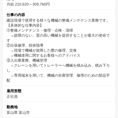
として超過分全額支給となりますのでご安心ください。
月給 210,620～309,760円
（等級手当は勤務地域等により変動します。地域手当、住宅手
当、子供手当、通勤手当などの諸手当は当社規程に基づき、別途
仕事の内容
支給致します。）
建設現場で使用する様々な機械の整備メンテナンス業務です。
【具体的な仕事内容】
お休みの面でも、入社時点で７日間有給休暇が付与されますの
①整備メンテナンス・修理・点検・清掃
で、入社してすぐ、風邪などの病気で突発的に休まなければなら
→故障のない、質の高い機械を提供することが最大の使命で
ない場合でも有給休暇が取得できます。入社後すぐに有給休暇が
す
②出張修理、技術指導
付与されるのは安心ですよね。
→現場で機械が故障した際の修理、交換
入社半年後には１０日の有給休暇付与となりますので、一緒に働
→機械使用に関するお客様へのアドバイス
く仲間と調整しながら有給休暇取得日を計画し勤怠システムへ登
③入出庫業務、機械管理
→クレーンを用いてトレーラーへ機械を積み込み、積み下ろ
録、そして必要日数を必ず取得して頂きます。
し
ご不明点等ございましたら採用担当まで遠慮なくご質問下さい。
→専用端末を用いて、機械の在庫管理、修理のための部品手
安心安定の当社で一緒に働きましょう！
配
皆様からのご連絡、心からお待ちしております！
雇用形態
正社員
勤務地
富山県 富山市