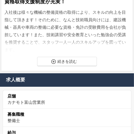
資格取得支援制度が充実！
入社後は様々な機械の整備資格の取得により、スキルの向上を目
指して頂きます！そのために、なんと技術職員向けには、建設機
械・器具や車両の整備に必要な資格・免許の受験費用を会社が負
担しています！また、技術講習や安全教育といった勉強会の受講
を推奨することで、スタッフ一人一人のスキルアップを図ってい
ます。
※普通自動車・中型自動車運転免許はご自身での取得をお願い致
します。
安定安心の東証一部、業界トップクラス企業！
求人概要
カナモトは東証プライムに上場、社会的信頼性も高く、安心して
店舗
働くことのできる会社です。
カナモト富山営業所
給与面では、正社員登用後には等級手当（３０時間分のみなし残
業代）が支給されます。
募集職種
例）基本給２０万、東京勤務、持ち家の場合、等級手当は６万
整備士
円。もしも等級手当分以上の残業が発生した場合には、超過手当
給与