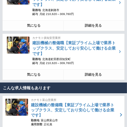
です】
勤務地
北海道釧路市
給与
月給 210,620～309,760円
気になる
詳細を見る
カナモト俱知安営業所
建設機械の整備職【東証プライム上場で業界ト
ップクラス、安定しており安心して働ける企業
です】
勤務地
北海道虻田郡倶知安町
給与
月給 210,620～309,760円
気になる
詳細を見る
こんな求人情報もあります
カナモト富山営業所
建設機械の整備職【東証プライム上場で業界ト
ップクラス、安定しており安心して働ける企業
です】
勤務地
富山県富山市
雇用形態
正社員