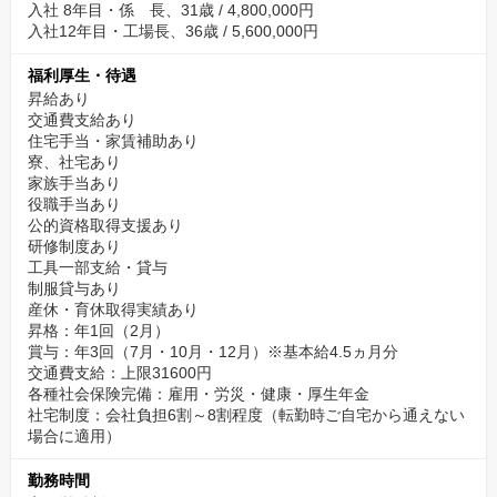
入社 8年目・係 長、31歳 / 4,800,000円
入社12年目・工場長、36歳 / 5,600,000円
福利厚生・待遇
昇給あり
交通費支給あり
住宅手当・家賃補助あり
寮、社宅あり
家族手当あり
役職手当あり
公的資格取得支援あり
研修制度あり
工具一部支給・貸与
制服貸与あり
産休・育休取得実績あり
昇格：年1回（2月）
賞与：年3回（7月・10月・12月）※基本給4.5ヵ月分
交通費支給：上限31600円
各種社会保険完備：雇用・労災・健康・厚生年金
社宅制度：会社負担6割～8割程度（転勤時ご自宅から通えない
場合に適用）
勤務時間