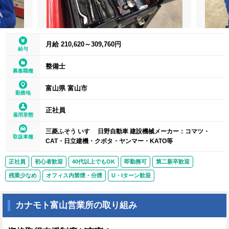
月給 210,620～309,760円
給与
整備士
募集職種
富山県 富山市
勤務地
正社員
雇用形態
三菱ふそう いすゞ 日野自動車 建設機械メーカー：コマツ・
取扱車種
CAT・日立建機・クボタ・ヤンマー・KATO等
正社員
初心者歓迎
40代以上でもOK
即勤務可
第二新卒歓迎
残業少なめ
オフィス内禁煙・分煙
U・Iターン歓迎
カナモト富山営業所の取り組み