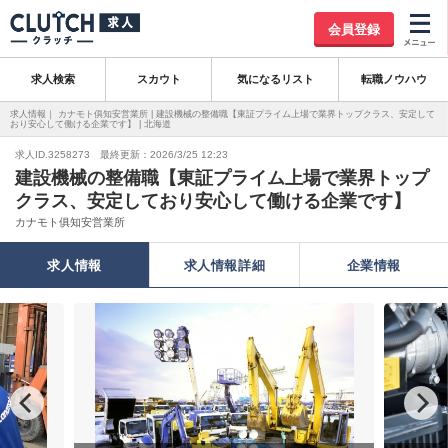
会員登録
求人検索
スカウト
気になるリスト
転職ノウハウ
求人情報｜ カナモト俱知安営業所 | 建設機械の整備職【東証プライム上場で業界トップクラス、安定して
おり安心して働ける企業です】 | 北海道
求人ID.3258273 最終更新：2026/3/25 12:23
建設機械の整備職【東証プライム上場で業界トップ
クラス、安定しており安心して働ける企業です】
カナモト俱知安営業所
求人情報
求人情報詳細
企業情報