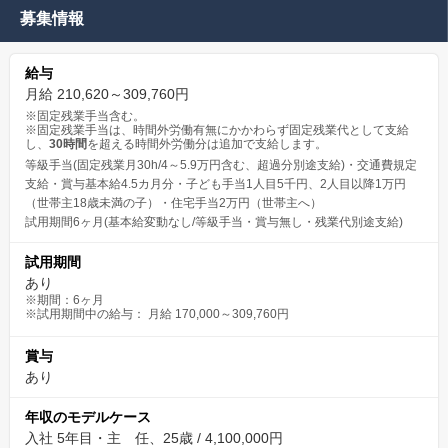
募集情報
給与
月給 210,620～309,760円
※固定残業手当含む。
※固定残業手当は、時間外労働有無にかかわらず固定残業代として支給
し、
30時間
を超える時間外労働分は追加で支給します。
等級手当(固定残業月30h/4～5.9万円含む、超過分別途支給)・交通費規定
支給・賞与基本給4.5カ月分・子ども手当1人目5千円、2人目以降1万円
（世帯主18歳未満の子）・住宅手当2万円（世帯主へ）
試用期間6ヶ月(基本給変動なし/等級手当・賞与無し・残業代別途支給)
試用期間
あり
※期間：6ヶ月
※試用期間中の給与： 月給 170,000～309,760円
賞与
あり
年収のモデルケース
入社 5年目・主 任、25歳 / 4,100,000円