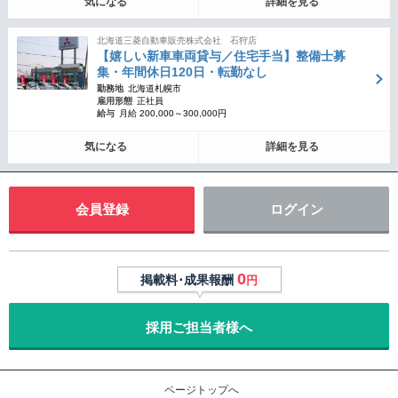
気になる
詳細を見る
北海道三菱自動車販売株式会社 石狩店
【嬉しい新車車両貸与／住宅手当】整備士募
集・年間休日120日・転勤なし
勤務地
北海道札幌市
雇用形態
正社員
給与
月給 200,000～300,000円
気になる
詳細を見る
会員登録
ログイン
0
掲載料･成果報酬
円
採用ご担当者様へ
ページトップへ