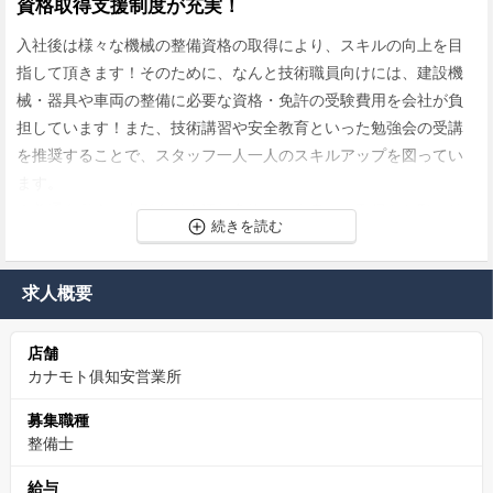
資格取得支援制度が充実！
入社後は様々な機械の整備資格の取得により、スキルの向上を目
指して頂きます！そのために、なんと技術職員向けには、建設機
械・器具や車両の整備に必要な資格・免許の受験費用を会社が負
担しています！また、技術講習や安全教育といった勉強会の受講
を推奨することで、スタッフ一人一人のスキルアップを図ってい
ます。
※普通自動車・中型自動車運転免許はご自身での取得をお願い致
します。
安定安心の東証一部、業界トップクラス企業！
求人概要
カナモトは東証プライムに上場、社会的信頼性も高く、安心して
店舗
働くことのできる会社です。
カナモト俱知安営業所
給与面では、正社員登用後には等級手当（３０時間分のみなし残
業代）が支給されます。
募集職種
例）基本給２０万、東京勤務、持ち家の場合、等級手当は６万
整備士
円。もしも等級手当分以上の残業が発生した場合には、超過手当
給与