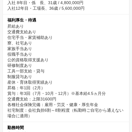
入社 8年目・係 長、31歳 / 4,800,000円
入社12年目・工場長、36歳 / 5,600,000円
福利厚生・待遇
昇給あり
交通費支給あり
住宅手当・家賃補助あり
寮、社宅あり
家族手当あり
役職手当あり
公的資格取得支援あり
研修制度あり
工具一部支給・貸与
制服貸与あり
産休・育休取得実績あり
昇格：年1回（2月）
賞与：年3回（7月・10月・12月）※基本給4.5ヵ月分
交通費支給：上限31600円
各種社会保険完備：雇用・労災・健康・厚生年金
社宅制度：会社負担6割～8割程度（転勤時ご自宅から通えない
場合に適用）
勤務時間