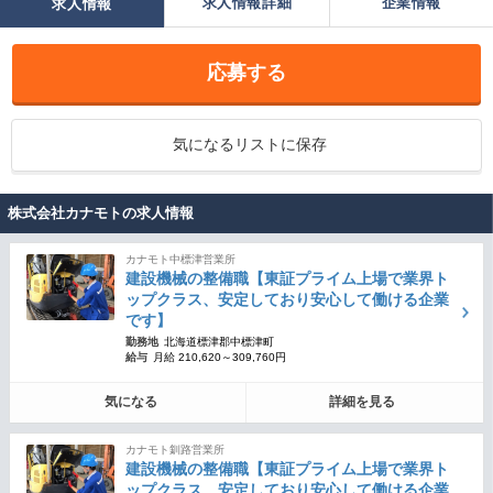
求人情報詳細
企業情報
求人情報
応募する
気になるリストに保存
株式会社カナモトの求人情報
カナモト中標津営業所
建設機械の整備職【東証プライム上場で業界ト
ップクラス、安定しており安心して働ける企業
です】
勤務地
北海道標津郡中標津町
給与
月給 210,620～309,760円
気になる
詳細を見る
カナモト釧路営業所
建設機械の整備職【東証プライム上場で業界ト
ップクラス、安定しており安心して働ける企業