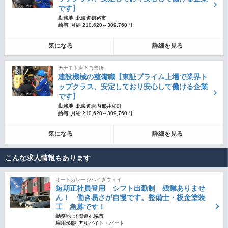
です】
勤務地
北海道釧路市
給与
月給 210,620～309,760円
気になる
詳細を見る
カナモト岩内営業所
建設機械の整備職【東証プライム上場で業界ト
ップクラス、安定しており安心して働ける企業
です】
勤務地
北海道岩内郡共和町
給与
月給 210,620～309,760円
気になる
詳細を見る
こんな求人情報もあります
オートガレージハイダウェイ
短期正社員登用 シフト出勤制 残業ありませ
ん！ 働き易さが自慢です。整備士・板金塗装
工 急募です！
勤務地
北海道札幌市
雇用形態
アルバイト・パート