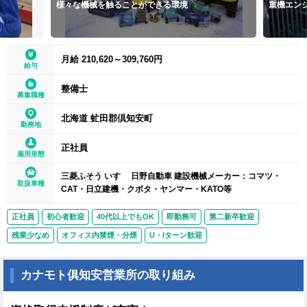
様々な機械を触ることができる環境
重機エン
月給 210,620～309,760円
給与
整備士
募集職種
北海道 虻田郡倶知安町
勤務地
正社員
雇用形態
三菱ふそう いすゞ 日野自動車 建設機械メーカー：コマツ・
取扱車種
CAT・日立建機・クボタ・ヤンマー・KATO等
正社員
初心者歓迎
40代以上でもOK
即勤務可
第二新卒歓迎
残業少なめ
オフィス内禁煙・分煙
U・Iターン歓迎
カナモト俱知安営業所の取り組み