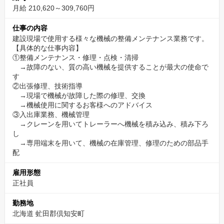
として超過分全額支給となりますのでご安心ください。
月給 210,620～309,760円
（等級手当は勤務地域等により変動します。地域手当、住宅手
当、子供手当、通勤手当などの諸手当は当社規程に基づき、別途
仕事の内容
支給致します。）
建設現場で使用する様々な機械の整備メンテナンス業務です。
【具体的な仕事内容】
お休みの面でも、入社時点で７日間有給休暇が付与されますの
①整備メンテナンス・修理・点検・清掃
で、入社してすぐ、風邪などの病気で突発的に休まなければなら
→故障のない、質の高い機械を提供することが最大の使命で
ない場合でも有給休暇が取得できます。入社後すぐに有給休暇が
す
②出張修理、技術指導
付与されるのは安心ですよね。
→現場で機械が故障した際の修理、交換
入社半年後には１０日の有給休暇付与となりますので、一緒に働
→機械使用に関するお客様へのアドバイス
く仲間と調整しながら有給休暇取得日を計画し勤怠システムへ登
③入出庫業務、機械管理
→クレーンを用いてトレーラーへ機械を積み込み、積み下ろ
録、そして必要日数を必ず取得して頂きます。
し
ご不明点等ございましたら採用担当まで遠慮なくご質問下さい。
→専用端末を用いて、機械の在庫管理、修理のための部品手
安心安定の当社で一緒に働きましょう！
配
皆様からのご連絡、心からお待ちしております！
雇用形態
正社員
勤務地
北海道 虻田郡倶知安町