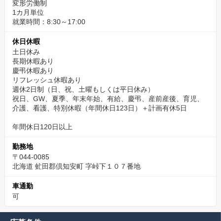
変形労働制
1カ月単位
就業時間：8:30～17:00
休日休暇
土日休み
長期休暇あり
慶弔休暇あり
リフレッシュ休暇あり
週休2日制（日、祝、土曜もしくは平日休み）
祝日、GW、夏季、年末年始、有給、慶弔、産前産後、育児、
介護、看護、特別休暇（年間休日123日）＋計画有休5日
年間休日120日以上
勤務地
〒044-0085
北海道 虻田郡倶知安町 字峠下１０７番地
車通勤
可