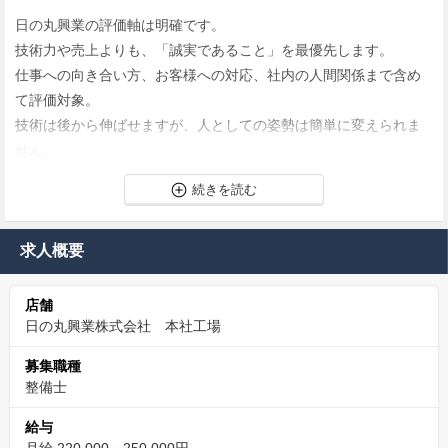
日の丸興業の評価軸は明確です。
技術力や売上よりも、「誠実であること」を最優先します。
仕事への向き合い方、お客様への対応、社内の人間関係まで含め
て評価対象。
技術は後から伸ばせますが、人としての姿勢は簡単に変えられま
せん。
だからこそ、穏やかなチームワークが生まれています。
✨カジュアル面談も実施中、転職に迷われている方も
ご相談ください。
求人概要
当社の事を知って頂く為に、WEBにてカジュアル面談も実施して
店舗
います。
日の丸興業株式会社 本社工場
転職について悩まれている方、当社について知りたい方も積極的
にご相談ください。
募集職種
お互いのことを良く知っていただく機会にできればと考えており
整備士
ます。
給与