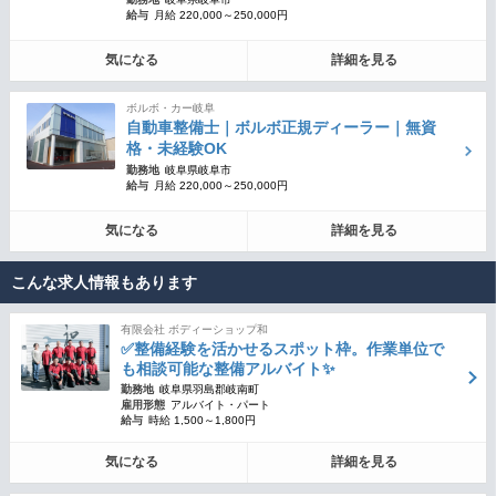
給与
月給 220,000～250,000円
気になる
詳細を見る
ボルボ・カー岐阜
自動車整備士｜ボルボ正規ディーラー｜無資
格・未経験OK
勤務地
岐阜県岐阜市
給与
月給 220,000～250,000円
気になる
詳細を見る
こんな求人情報もあります
有限会社 ボディーショップ和
✅整備経験を活かせるスポット枠。作業単位で
も相談可能な整備アルバイト✨
勤務地
岐阜県羽島郡岐南町
雇用形態
アルバイト・パート
給与
時給 1,500～1,800円
気になる
詳細を見る