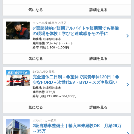
気になる
詳細を見る
マッハ車検 岐阜市ノ坪店
✅面談確約✅短期アルバイト✨短期間でも整備
の現場を体験！学びと達成感をその手に
勤務地
岐阜県岐阜市
雇用形態
アルバイト・パート
給与
時給 1,300～1,500円
気になる
詳細を見る
BYD AUTO 岐阜
完全週休二日制＋希望休で実質年休120日！希
少なFORD＋次世代EV・BYD＋スズキ取扱い
勤務地
岐阜県岐阜市
雇用形態
正社員
給与
月給 212,000～304,000円
気になる
詳細を見る
ボルボ・カー岐阜
2級自動車整備士｜輸入車未経験OK｜月給29万
～35万