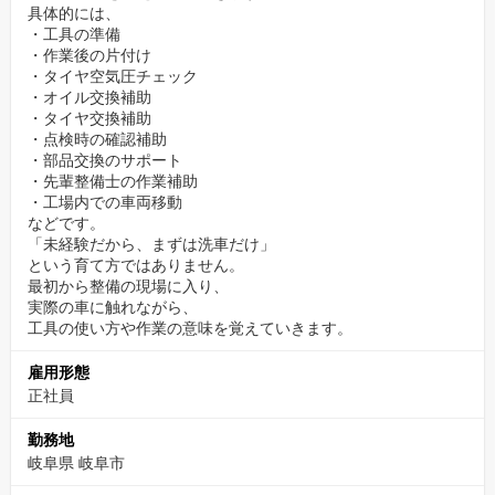
友人との時間をしっかり確保。
具体的には、
趣味やリフレッシュの時間を大切にしながら、長く働ける職場づ
・工具の準備
・作業後の片付け
くりを実現しています。
・タイヤ空気圧チェック
・オイル交換補助
✨法人車両中心。計画的で落ち着いた整備現場
・タイヤ交換補助
・点検時の確認補助
本社工場の整備は、法人リース車両が中心。
・部品交換のサポート
入庫は事前に計画されており、突発対応に追われることは多くあ
・先輩整備士の作業補助
りません。
・工場内での車両移動
などです。
朝礼や中礼で作業内容を共有し、チームで工程を管理。
「未経験だから、まずは洗車だけ」
無理な詰め込みや個人任せの現場とは違い、落ち着いて整備に集
という育て方ではありません。
中できる環境です。
最初から整備の現場に入り、
実際の車に触れながら、
工具の使い方や作業の意味を覚えていきます。
雇用形態
正社員
勤務地
岐阜県 岐阜市