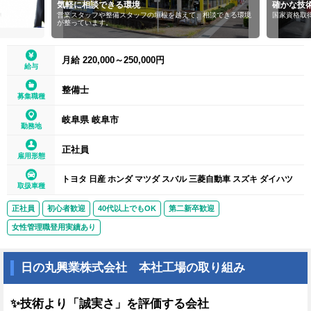
気軽に相談できる環境
確かな技
営業スタッフや整備スタッフの垣根を越えて、相談できる環境
国家資格取
が整っています。
月給 220,000～250,000円
給与
整備士
募集職種
岐阜県 岐阜市
勤務地
正社員
雇用形態
トヨタ 日産 ホンダ マツダ スバル 三菱自動車 スズキ ダイハツ
取扱車種
正社員
初心者歓迎
40代以上でもOK
第二新卒歓迎
女性管理職登用実績あり
日の丸興業株式会社 本社工場の取り組み
✨技術より「誠実さ」を評価する会社