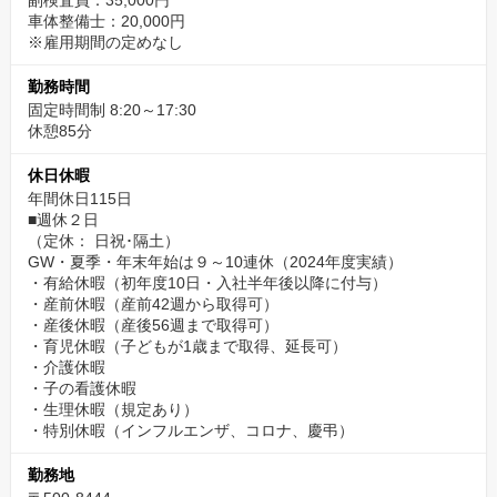
副検査員：35,000円
車体整備士：20,000円
※雇用期間の定めなし
勤務時間
固定時間制 8:20～17:30
休憩85分
休日休暇
年間休日115日
■週休２日
（定休： 日祝･隔土）
GW・夏季・年末年始は９～10連休（2024年度実績）
・有給休暇（初年度10日・入社半年後以降に付与）
・産前休暇（産前42週から取得可）
・産後休暇（産後56週まで取得可）
・育児休暇（子どもが1歳まで取得、延長可）
・介護休暇
・子の看護休暇
・生理休暇（規定あり）
・特別休暇（インフルエンザ、コロナ、慶弔）
勤務地