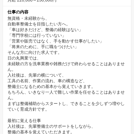
月給 220,000～250,000円
✅カジュアル面談について
■下記のリンクをコピー＆ペーストして、面談希望日をご予約くだ
仕事の内容
さい。
無資格・未経験から、
自動車整備士を目指したい方へ。
https://timerex.net/s/hinomaru.kogyo_4400/d63fd3e9
「車は好きだけど、整備の経験はない」
「専門学校には行っていない」
✨未経験・経験浅めでも育つ理由がある
「営業や販売ではなく、手を動かす仕事がしたい」
「将来のために、手に職をつけたい」
法人車両が多く、軽作業から実践量を積めるのが本社工場の強み
そんな方に向けた求人です。
です。
日の丸興業では、
未経験の方を洗車業務や雑務だけで終わらせることはありませ
軽作業→点検→車検整備と段階的にステップアップできる育成フ
ん。
ローを用意。
入社後は、先輩の横について、
責任者が毎日人員と作業を調整し、孤立させない体制を整えてい
工具の名前、作業の流れ、車の構造など、
整備士になるための基本から覚えていきます。
ます。
もちろん、いきなり一人で難しい作業を任せることはありませ
「見て覚えろ」では終わりません。
ん。
まずは整備補助からスタートし、できることを少しずつ増やし
✅日曜・祝日休みの整備工場で、プライベートも充実
ていく育成方針です。
「整備士＝土日出勤」のイメージを変える職場です。
最初に覚える仕事
入社後は、先輩整備士のサポートをしながら、
日曜・祝日は固定休み、さらに隔週で土曜休もあるため、家族や
整備の基本を覚えていただきます。