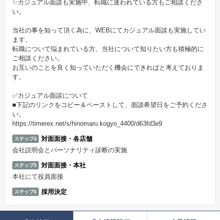
✨カジュアル面談も実施中、転職に迷われている方もご相談くださ
い。
当社の事を知って頂く為に、WEBにてカジュアル面談も実施してい
ます。
転職について悩まれている方、当社について知りたい方も積極的に
ご相談ください。
お互いのことを良く知っていただく機会にできればと考えておりま
す。
✅カジュアル面談について
■下記のリンクをコピー＆ペーストして、面談希望日をご予約くださ
い。
https://timerex.net/s/hinomaru.kogyo_4400/d63fd3e9
対面面接・各店舗
ステップ4
会社説明会とパーソナリティ診断の実施
対面面接・本社
ステップ5
本社にて役員面接
採用決定
ステップ6