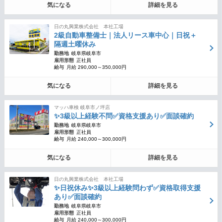
気になる
詳細を見る
日の丸興業株式会社 本社工場
2級自動車整備士｜法人リース車中心｜日祝＋
隔週土曜休み
勤務地
岐阜県岐阜市
雇用形態
正社員
給与
月給 290,000～350,000円
気になる
詳細を見る
マッハ車検 岐阜市ノ坪店
✨3級以上経験不問✅資格支援あり✅面談確約
勤務地
岐阜県岐阜市
雇用形態
正社員
給与
月給 240,000～300,000円
気になる
詳細を見る
日の丸興業株式会社 本社工場
✨日祝休み✨3級以上経験問わず✅資格取得支援
あり✅面談確約
勤務地
岐阜県岐阜市
雇用形態
正社員
給与
月給 240,000～300,000円