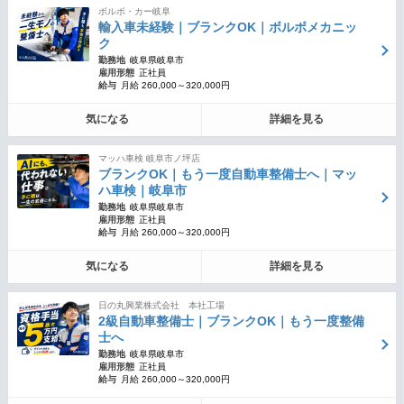
ボルボ・カー岐阜
輸入車未経験｜ブランクOK｜ボルボメカニッ
ク
勤務地
岐阜県岐阜市
雇用形態
正社員
給与
月給 260,000～320,000円
気になる
詳細を見る
マッハ車検 岐阜市ノ坪店
ブランクOK｜もう一度自動車整備士へ｜マッ
ハ車検｜岐阜市
勤務地
岐阜県岐阜市
雇用形態
正社員
給与
月給 260,000～320,000円
気になる
詳細を見る
日の丸興業株式会社 本社工場
2級自動車整備士｜ブランクOK｜もう一度整備
士へ
勤務地
岐阜県岐阜市
雇用形態
正社員
給与
月給 260,000～320,000円