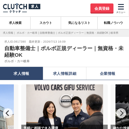
会員登録
求人検索
スカウト
気になるリスト
転職ノウハウ
求人情報｜ ボルボ・カー岐阜 | 自動車整備士｜ボルボ正規ディーラー｜無資格・未経験OK | 岐阜県
求人ID.0817390 最終更新：2026/7/13 16:09
自動車整備士｜ボルボ正規ディーラー｜無資格・未
経験OK
ボルボ・カー岐阜
求人情報
求人情報詳細
企業情報
気軽に相談できる環境
確かな技