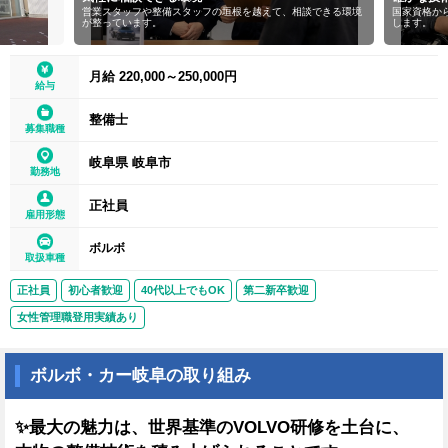
営業スタッフや整備スタッフの垣根を越えて、相談できる環境
国家資格か
が整っています。
します。
月給 220,000～250,000円
給与
整備士
募集職種
岐阜県 岐阜市
勤務地
正社員
雇用形態
ボルボ
取扱車種
正社員
初心者歓迎
40代以上でもOK
第二新卒歓迎
女性管理職登用実績あり
ボルボ・カー岐阜の取り組み
✨最大の魅力は、世界基準のVOLVO研修を土台に、