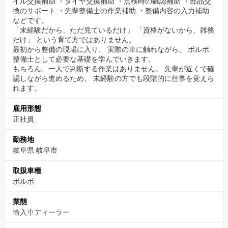
イル交換補助 ・タイヤ交換補助 ・点検時の確認補助 ・部品交
ります。
換のサポート ・先輩整備士の作業補助 ・整備内容の入力補助
最初は補助作業や基本点検からスタートし、メーカー基準を段階
などです。
的に習得。
「未経験だから、ただ見ているだけ」 「資格がないから、雑務
だけ」 という育て方ではありません。
分からないまま進めることはなく、先輩が近くでフォローしま
最初から整備の現場に入り、 実際の車に触れながら、 ボルボ
す。
整備士として必要な基礎を学んでいきます。
もちろん、一人で判断する作業はありません。 先輩が近くで確
【ボルボについて】
認しながら進めるため、 未経験の方でも段階的に仕事を覚えら
れます。
ボルボは1927年にスウェーデンで誕生し、「人の安全を最優先に
雇用形態
考える」クルマづくりを続けてきた自動車メーカーです。
正社員
三点式シートベルトの実用化をはじめ、数々の安全技術を生み出
し、現在も世界トップクラスの安全性能を誇っています。
勤務地
岐阜県 岐阜市
ボルボを選ぶお客様は、走行性能やデザインだけでなく、メーカ
取扱車種
ーの思想や背景に共感して購入される方が多いのが特徴です。
ボルボ
そのため、整備やサービスにおいても高い専門性と丁寧さが求め
られ、整備士として「台数をこなすだけではない、本質的な技
業態
術」と向き合える環境があります。
輸入車ディーラー