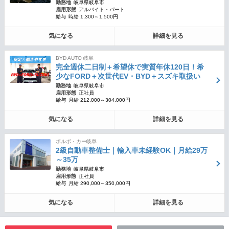
勤務地
岐阜県岐阜市
雇用形態
アルバイト・パート
給与
時給 1,300～1,500円
気になる
詳細を見る
BYD AUTO 岐阜
完全週休二日制＋希望休で実質年休120日！希
少なFORD＋次世代EV・BYD＋スズキ取扱い
勤務地
岐阜県岐阜市
雇用形態
正社員
給与
月給 212,000～304,000円
気になる
詳細を見る
ボルボ・カー岐阜
2級自動車整備士｜輸入車未経験OK｜月給29万
～35万
勤務地
岐阜県岐阜市
雇用形態
正社員
給与
月給 290,000～350,000円
気になる
詳細を見る