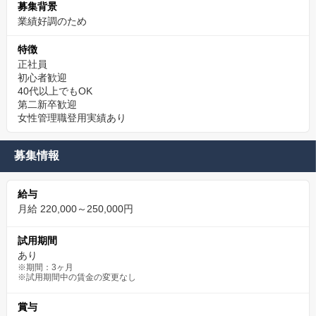
募集背景
✨長く働ける理由があるディーラー
業績好調のため
派手な拡大や短期成果を追いません。
特徴
必要な設備投資を続け、無理のない働き方を大切にしています。
正社員
落ち着いた環境で、品質を追求しながら整備士として成長したい
初心者歓迎
方にとって、長く安心して働けるディーラーです。
40代以上でもOK
第二新卒歓迎
女性管理職登用実績あり
募集情報
給与
月給 220,000～250,000円
試用期間
あり
※期間：3ヶ月
※試用期間中の賃金の変更なし
賞与