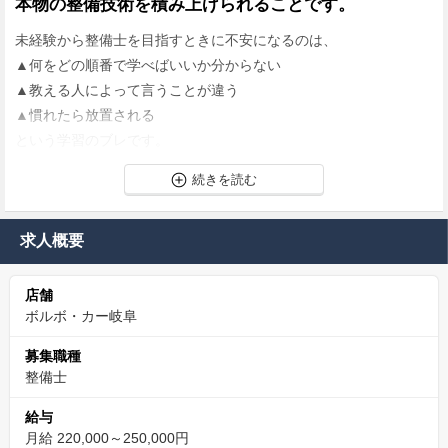
本物の整備技術を積み上げられることです。
未経験から整備士を目指すときに不安になるのは、
▲何をどの順番で学べばいいか分からない
▲教える人によって言うことが違う
▲慣れたら放置される
という学習のブレです。
ボルボ・カー岐阜は正規ディーラーのため、メーカー基準の整備
手順と教育の流れがあります。
その場しのぎの指導ではなく、段階を踏んでできることを増やす
求人概要
仕組みが前提として整っています。
店舗
さらに、若手を大切にする文化があり、面倒見のよさが強みで
ボルボ・カー岐阜
す。
募集職種
最初のうちは補助作業を通じて、工具の扱い、締付の基本、点検
整備士
の見方など、土台づくりを徹底。
焦らせるのではなく、確認を重ねて失敗を減らす教え方だから、
給与
月給 220,000～250,000円
未経験でも置いていかれません。