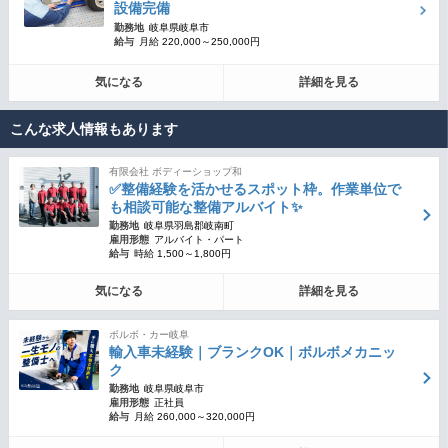
設備完備
勤務地
岐阜県岐阜市
給与
月給 220,000～250,000円
気になる
詳細を見る
こんな求人情報もあります
有限会社 ボディーショップ和
✅整備経験を活かせるスポット枠。作業単位で
も相談可能な整備アルバイト✨
勤務地
岐阜県羽島郡岐南町
雇用形態
アルバイト・パート
給与
時給 1,500～1,800円
気になる
詳細を見る
ボルボ・カー岐阜
輸入車未経験｜ブランクOK｜ボルボメカニッ
ク
勤務地
岐阜県岐阜市
雇用形態
正社員
給与
月給 260,000～320,000円