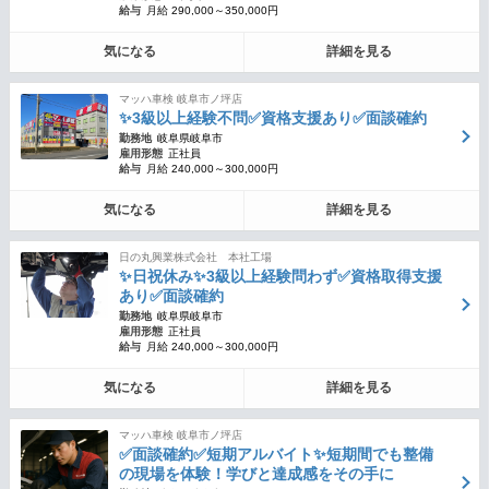
給与
月給 290,000～350,000円
気になる
詳細を見る
マッハ車検 岐阜市ノ坪店
✨3級以上経験不問✅資格支援あり✅面談確約
勤務地
岐阜県岐阜市
雇用形態
正社員
給与
月給 240,000～300,000円
気になる
詳細を見る
日の丸興業株式会社 本社工場
✨日祝休み✨3級以上経験問わず✅資格取得支援
あり✅面談確約
勤務地
岐阜県岐阜市
雇用形態
正社員
給与
月給 240,000～300,000円
気になる
詳細を見る
マッハ車検 岐阜市ノ坪店
✅面談確約✅短期アルバイト✨短期間でも整備
の現場を体験！学びと達成感をその手に