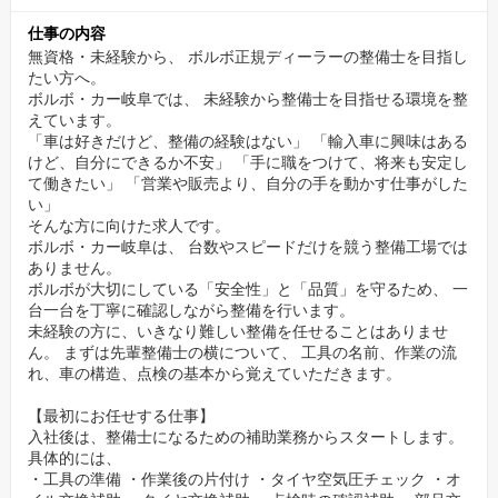
仕事の内容
✨カジュアル面談も実施中、転職に迷われている方も
無資格・未経験から、 ボルボ正規ディーラーの整備士を目指し
ご相談ください。
たい方へ。
ボルボ・カー岐阜では、 未経験から整備士を目指せる環境を整
当社の事を知って頂く為に、WEBにてカジュアル面談も実施して
えています。
います。
「車は好きだけど、整備の経験はない」 「輸入車に興味はある
けど、自分にできるか不安」 「手に職をつけて、将来も安定し
転職について悩まれている方、当社について知りたい方も積極的
て働きたい」 「営業や販売より、自分の手を動かす仕事がした
にご相談ください。
い」
お互いのことを良く知っていただく機会にできればと考えており
そんな方に向けた求人です。
ボルボ・カー岐阜は、 台数やスピードだけを競う整備工場では
ます。
ありません。
ボルボが大切にしている「安全性」と「品質」を守るため、 一
✅カジュアル面談について
台一台を丁寧に確認しながら整備を行います。
未経験の方に、いきなり難しい整備を任せることはありませ
■下記のリンクをコピー＆ペーストして、面談希望日をご予約くだ
ん。 まずは先輩整備士の横について、 工具の名前、作業の流
さい。
れ、車の構造、点検の基本から覚えていただきます。
https://timerex.net/s/hinomaru.kogyo_4400/d63fd3e9
【最初にお任せする仕事】
入社後は、整備士になるための補助業務からスタートします。
✨輸入車未経験からでも成長できる
具体的には、
・工具の準備 ・作業後の片付け ・タイヤ空気圧チェック ・オ
輸入車やボルボが初めての方でも、基礎から学べる教育体制があ