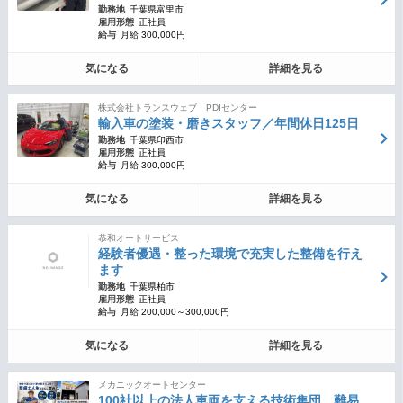
勤務地
千葉県富里市
雇用形態
正社員
給与
月給 300,000円
気になる
詳細を見る
株式会社トランスウェブ PDIセンター
輸入車の塗装・磨きスタッフ／年間休日125日
勤務地
千葉県印西市
雇用形態
正社員
給与
月給 300,000円
気になる
詳細を見る
恭和オートサービス
経験者優遇・整った環境で充実した整備を行え
ます
勤務地
千葉県柏市
雇用形態
正社員
給与
月給 200,000～300,000円
気になる
詳細を見る
メカニックオートセンター
100社以上の法人車両を支える技術集団。難易