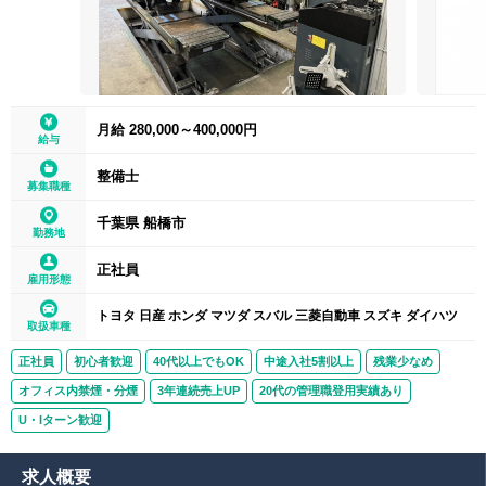
月給 280,000～400,000円
給与
整備士
募集職種
千葉県 船橋市
勤務地
正社員
雇用形態
トヨタ 日産 ホンダ マツダ スバル 三菱自動車 スズキ ダイハツ
取扱車種
正社員
初心者歓迎
40代以上でもOK
中途入社5割以上
残業少なめ
オフィス内禁煙・分煙
3年連続売上UP
20代の管理職登用実績あり
U・Iターン歓迎
求人概要