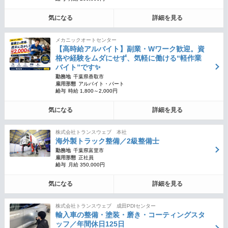
気になる
詳細を見る
メカニックオートセンター
【高時給アルバイト】副業・Wワーク歓迎。資
格や経験をムダにせず、気軽に働ける“軽作業
バイト”です✨
勤務地
千葉県香取市
雇用形態
アルバイト・パート
給与
時給 1,800～2,000円
気になる
詳細を見る
株式会社トランスウェブ 本社
海外製トラック整備／2級整備士
勤務地
千葉県富里市
雇用形態
正社員
給与
月給 350,000円
気になる
詳細を見る
株式会社トランスウェブ 成田PDIセンター
輸入車の整備・塗装・磨き・コーティングスタ
ッフ／年間休日125日