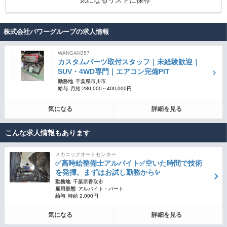
気になるリストに保存
株式会社パワーグループの求人情報
WANGAN357
カスタムパーツ取付スタッフ｜未経験歓迎｜
SUV・4WD専門｜エアコン完備PIT
勤務地
千葉県市川市
給与
月給 280,000～400,000円
気になる
詳細を見る
こんな求人情報もあります
メカニックオートセンター
✅高時給整備士アルバイト✅空いた時間で技術
を発揮。まずはお試し勤務から✨
勤務地
千葉県香取市
雇用形態
アルバイト・パート
給与
時給 2,000円
気になる
詳細を見る