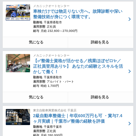
メカニックオートセンター
車検だけでは物足りない方へ。故障診断や深い
整備技術が身につく環境です。
勤務地
千葉県香取市
雇用形態
正社員
給与
月給 232,600～270,000円
気になる
詳細を見る
メカニックオートセンター
【✅整備士資格が活かせる／残業ほぼゼロ✨／
正社員登用あり✨】 あなたの経験とスキルを活
かして働く！
勤務地
千葉県香取市
雇用形態
アルバイト・パート
給与
時給 1,700円
気になる
詳細を見る
東京自動車興業株式会社 千葉店
2級自動車整備士｜年収600万円も可 ・賞与7.4
ヶ月実績｜千葉市✅整備の経験を評価
勤務地
千葉県千葉市
雇用形態
正社員
給与
月給 260,000円