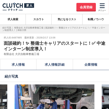
会員登録
求人検索
スカウト
気になるリスト
転職ノウハウ
紹介写真｜ 有限会社 大沢自動車整備工場 | 面談確約！✨ 整備士キャリアのスタートに！✅ 中途インター
ン制度導入！ | 神奈川県
求人ID.6487995 最終更新：2026/2/17 13:06
面談確約！✨ 整備士キャリアのスタートに！✅ 中途
インターン制度導入！
有限会社 大沢自動車整備工場
求人情報
求人情報詳細
企業情報
紹介写真