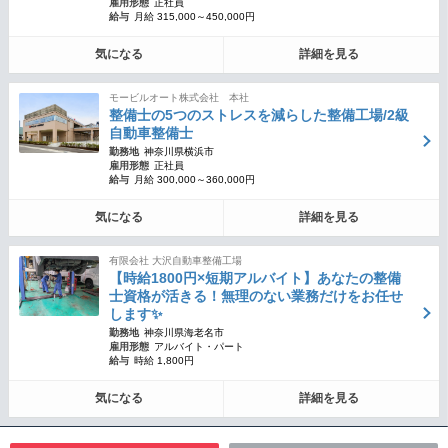
雇用形態
正社員
給与
月給 315,000～450,000円
気になる
詳細を見る
モービルオート株式会社 本社
整備士の5つのストレスを減らした整備工場/2級
自動車整備士
勤務地
神奈川県横浜市
雇用形態
正社員
給与
月給 300,000～360,000円
気になる
詳細を見る
有限会社 大沢自動車整備工場
【時給1800円×短期アルバイト】あなたの整備
士資格が活きる！無理のない業務だけをお任せ
します✨
勤務地
神奈川県海老名市
雇用形態
アルバイト・パート
給与
時給 1,800円
気になる
詳細を見る