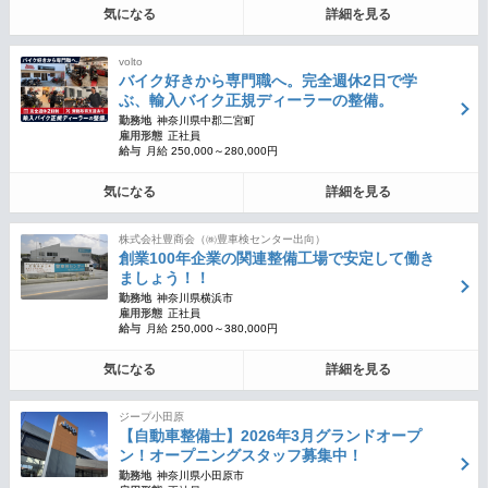
気になる
詳細を見る
volto
バイク好きから専門職へ。完全週休2日で学
ぶ、輸入バイク正規ディーラーの整備。
勤務地
神奈川県中郡二宮町
雇用形態
正社員
給与
月給 250,000～280,000円
気になる
詳細を見る
株式会社豊商会（㈱豊車検センター出向）
創業100年企業の関連整備工場で安定して働き
ましょう！！
勤務地
神奈川県横浜市
雇用形態
正社員
給与
月給 250,000～380,000円
気になる
詳細を見る
ジープ小田原
【自動車整備士】2026年3月グランドオープ
ン！オープニングスタッフ募集中！
勤務地
神奈川県小田原市