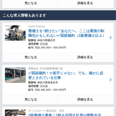
気になる
詳細を見る
こんな求人情報もあります
Cam’s Factory
整備士を“続けたい”あなたへ。ここは最後の転
職先かもしれない✅面談確約（2級整備士以上）
勤務地
神奈川県横浜市
雇用形態
正社員
給与
月給 300,000～450,000円
気になる
詳細を見る
有限会社 大沢自動車整備工場
✅面談確約！✨派手じゃない。でも、確かに必
要とされている仕事
勤務地
神奈川県海老名市
雇用形態
正社員
給与
月給 280,000～320,000円
気になる
詳細を見る
モービルオート株式会社 本社
3級整備士募集！2級を目指す社員が複数名在