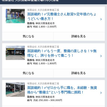
有限会社 大沢自動車整備工場
面談確約！✅元整備士さん歓迎✨定年後のちょ
うどいい働き方！
勤務地
神奈川県海老名市
給与
時給 1,800～2,000円
気になる
詳細を見る
有限会社 大沢自動車整備工場
面談確約！✅もう一度、整備の楽しさを！✨無
理なく、誇りを持って働こう！
勤務地
神奈川県海老名市
給与
時給 1,600～1,800円
気になる
詳細を見る
有限会社 大沢自動車整備工場
面談確約！✅ゼロから手に職を。未経験・無資
格から“整備士”という専門職に挑戦！
勤務地
神奈川県海老名市
給与
月給 250,000～300,000円