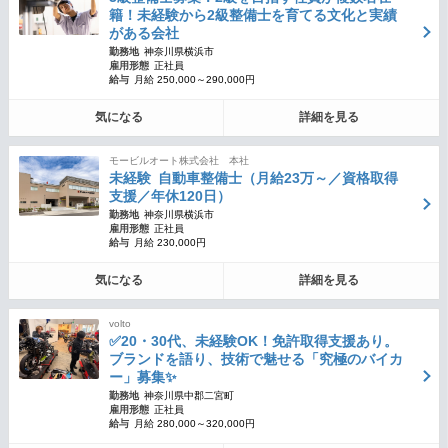
籍！未経験から2級整備士を育てる文化と実績
がある会社
勤務地
神奈川県横浜市
雇用形態
正社員
給与
月給 250,000～290,000円
気になる
詳細を見る
モービルオート株式会社 本社
未経験 自動車整備士（月給23万～／資格取得
支援／年休120日）
勤務地
神奈川県横浜市
雇用形態
正社員
給与
月給 230,000円
気になる
詳細を見る
volto
✅20・30代、未経験OK！免許取得支援あり。
ブランドを語り、技術で魅せる「究極のバイカ
ー」募集✨
勤務地
神奈川県中郡二宮町
雇用形態
正社員
給与
月給 280,000～320,000円