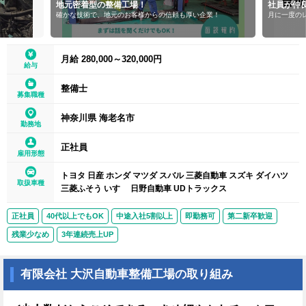
密着型の整備工場！
社員が仲良し
技術で、地元のお客様からの信頼も厚い企業！
月に一度のレクリエーションを満喫し
月給 280,000～320,000円
給与
整備士
募集職種
神奈川県 海老名市
勤務地
正社員
雇用形態
トヨタ 日産 ホンダ マツダ スバル 三菱自動車 スズキ ダイハツ
取扱車種
三菱ふそう いすゞ 日野自動車 UDトラックス
正社員
40代以上でもOK
中途入社5割以上
即勤務可
第二新卒歓迎
残業少なめ
3年連続売上UP
有限会社 大沢自動車整備工場の取り組み