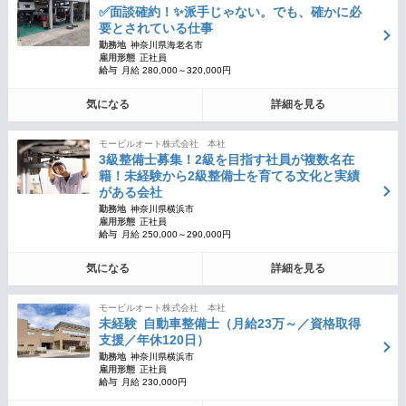
✅面談確約！✨派手じゃない。でも、確かに必
要とされている仕事
勤務地
神奈川県海老名市
雇用形態
正社員
給与
月給 280,000～320,000円
気になる
詳細を見る
モービルオート株式会社 本社
3級整備士募集！2級を目指す社員が複数名在
籍！未経験から2級整備士を育てる文化と実績
がある会社
勤務地
神奈川県横浜市
雇用形態
正社員
給与
月給 250,000～290,000円
気になる
詳細を見る
モービルオート株式会社 本社
未経験 自動車整備士（月給23万～／資格取得
支援／年休120日）
勤務地
神奈川県横浜市
雇用形態
正社員
給与
月給 230,000円