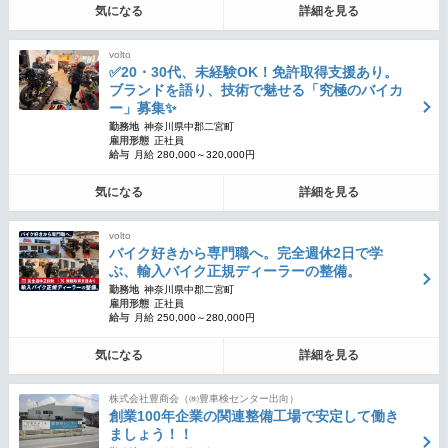
気になる
詳細を見る
volto
✅20・30代、未経験OK！免許取得支援あり。
ブランドを語り、技術で魅せる「究極のバイカ
ー」募集✨
勤務地
神奈川県中郡二宮町
雇用形態
正社員
給与
月給 280,000～320,000円
気になる
詳細を見る
volto
バイク好きから専門職へ。完全週休2日で学
ぶ、輸入バイク正規ディーラーの整備。
勤務地
神奈川県中郡二宮町
雇用形態
正社員
給与
月給 250,000～280,000円
気になる
詳細を見る
株式会社豊商会（㈱豊車検センター出向）
創業100年企業の関連整備工場で安定して働き
ましょう！！