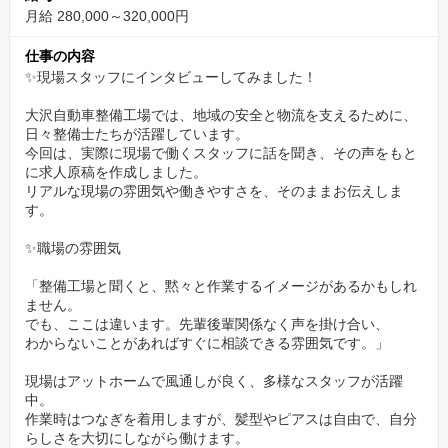
月給 280,000～320,000円
下記URLよりWeb面談予約をお願いします。
https://timerex.net/s/recruit.oosawajidosya_7384/6ab4c0bd
仕事の内容
✨現場スタッフにインタビューしてみました！
✅ワークライフバランスを大切にした働き方
大沢自動車整備工場では、地域の安全と物流を支えるために、
日曜祝日休み＋長期休暇もあり、無理なく働ける勤務体制が整っ
日々整備士たちが活躍しています。
今回は、実際に現場で働くスタッフに話を聞き、その声をもと
ています。
に求人原稿を作成しました。
残業も少なめで、家庭や趣味の時間を大切にしながら働くことが
リアルな現場の雰囲気や働きやすさを、そのままお伝えしま
可能です。
す。
長く安定して働ける職場を探している方には最適な環境です。
✨職場の雰囲気
✅家族も喜ぶ、社員割引制度
「整備工場と聞くと、黙々と作業するイメージがあるかもしれ
ません。
個人のスキルや資格、勤続への姿勢をしっかり評価し、様々な手
でも、ここは違います。先輩後輩関係なく声を掛け合い、
当で応えて社員本人はもちろん、ご家族の車検・点検も割引価格
わからないことがあればすぐに相談できる雰囲気です。」
で受けられる制度があります。
現場はアットホームで風通しが良く、多様なスタッフが活躍
「大沢で働いてくれてありがとう」と家族に言ってもらえる、そ
中。
んな温かい環境です。
作業時はつなぎを着用しますが、髪型やピアスは自由で、自分
らしさを大切にしながら働けます。
車好きなご家族にとっても嬉しい制度で、社員と家族を一緒に大