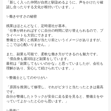
「新しく入った仲間が自然と馴染めるように、声をかけたり確
切にしています。います。
認し合ったりする文化が根付いています。」
働きながら家族を支えたい方にも安心して選んでいただける制度
✨働きやすさの秘密
設計です。
残業はほとんどなく、定時退社が基本。
✅予防整備で「安心」を先回りして守る誇り
「仕事が終わればすぐに自分の時間に切り替えられるので、プ
ライベートも大切にできます。
私たちが重視しているのは「壊れてから直す」のではなく、「壊
整備士と聞くと残業が当たり前というイメージがありますが、
れる前に守る」予防整備。
ここでは心配いりません。」
お客様が安心して車に乗り続けられるよう、不具合を未然に防ぐ
また、副業も可能で、柔軟な働き方ができるのも魅力です。
ことが私たちの使命です。
「僕自身も週3回ほど副業をしています。
ただの修理ではなく、お客様の未来を守る整備に取り組むこと
最初は『副業してもいいのかな』と思っていましたが、会社も
で、整備士として大きな誇りを感じることができます。
理解があり、安心して続けられています。」
✨整備士としてのやりがい
「原因を推測して修理し、それがピタリと当たったときは最高
です。
自分が整備したトラックが安全に走る姿を見ると、整備士をや
っていてよかったと心から思います。」
✨最後に