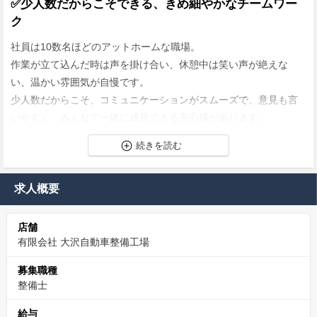
✅少人数だからこそできる、きめ細やかなチームワー
ク
社員は10数名ほどのアットホームな職場。
作業が立て込んだ時は声を掛け合い、休憩中は笑い声が絶えな
い、温かい雰囲気が自慢です。
少人数だからこそ、コミュニケーションがスムーズで、意見も言
いやすく、みんなで一緒に成長できる安心感があります。
✅カジュアル面談実施中
当社のことをもっと知っていただくため、WEBにてカジュアル面
求人概要
談も実施しています！
転職について悩んでいる方、当社について知りたい方もお気軽に
店舗
ご相談ください。
有限会社 大沢自動車整備工場
お互いのことを知り合うきっかけとして、ぜひ活用していただけ
ればと思います。
募集職種
整備士
※応募時に履歴書・職務経歴書は不要です。
給与