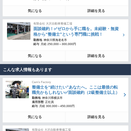
気になる
詳細を見る
有限会社 大沢自動車整備工場
面談確約！✅ゼロから手に職を。未経験・無資
格から“整備士”という専門職に挑戦！
勤務地
神奈川県海老名市
給与
月給 250,000～300,000円
気になる
詳細を見る
こんな求人情報もあります
Cam’s Factory
整備士を“続けたい”あなたへ。ここは最後の転
職先かもしれない✅面談確約（2級整備士以上）
勤務地
神奈川県横浜市
雇用形態
正社員
給与
月給 300,000～450,000円
気になる
詳細を見る
有限会社 大沢自動車整備工場