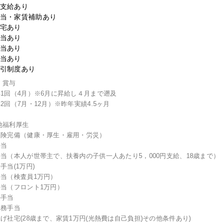
支給あり
当・家賃補助あり
宅あり
当あり
当あり
当あり
引制度あり
・賞与
年1回（4月）※6月に昇給し４月まで遡及
年2回（7月・12月）※昨年実績4.5ヶ月
他福利厚生
保険完備（健康・厚生・雇用・労災）
手当
手当（本人が世帯主で、扶養内の子供一人あたり5，000円支給、18歳まで）
手当(1万円)
手当（検査員1万円）
手当（フロント1万円）
外手当
勤務手当
上げ社宅(28歳まで、家賃1万円(光熱費は自己負担)その他条件あり)