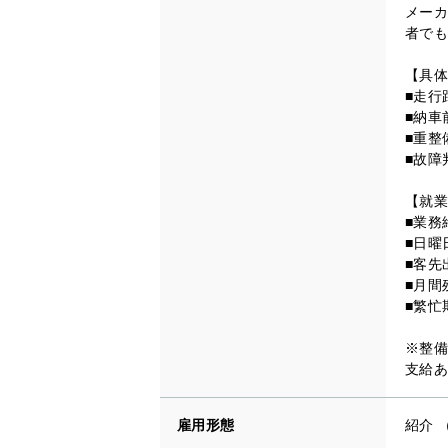
メーカ
者でも
【具体
■走行
■納車
■重整
■故障
【就業
■業務
■日曜
■客先
■月間
■繁忙
※整備
支給あ
雇用形態
紹介 