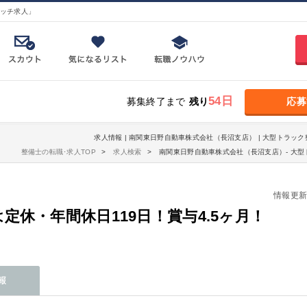
ッチ求人」
54日
募集終了まで
残り
応募
求人情報 | 南関東日野自動車株式会社（長沼支店） | 大型トラック
整備士の転職･求人TOP
求人検索
南関東日野自動車株式会社（長沼支店）- 大型
情報更新日：
休・年間休日119日！賞与4.5ヶ月！