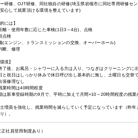
ー研修、OJT研修、同社独自の研修(埼玉県岩槻市に同社専用研修セ
安心して就業頂ける環境を整えています)
的には】
距離・使用年数に応じた車検(1日3～4台)、点検
前点検
備(エンジン、トランスミッションの交換、オーバーホール)
判断、修理
環境】
終了後、お風呂・シャワーに入る方は入り、つなぎはクリーニングに
日と祝日はしっかり休みで休日呼び出し基本的に無し、土曜日も交替
出張修理なし
残業時間は40時間程度
期は新車登録時期の9月で、平時に加えて月間+10～20時間程度の残業
士増員を強化し、残業時間を減らしていく予定になっています（昨年
り）。
（正社員登用制度あり）