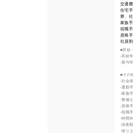
交通費
住宅手
寮、社
家族手
役職手
資格手
社員割
■昇給
-昇給
-賞与
■その
-社会
-通勤
-家族
-整備士
-資格
-役職
-時間
-深夜
-借り