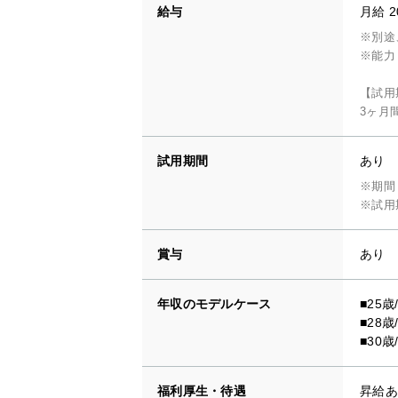
給与
月給 2
※別途
※能力
【試用
3ヶ月
試用期間
あり
※期間
※試用
賞与
あり
年収のモデルケース
■25歳
■28歳
■30歳
福利厚生・待遇
昇給あ