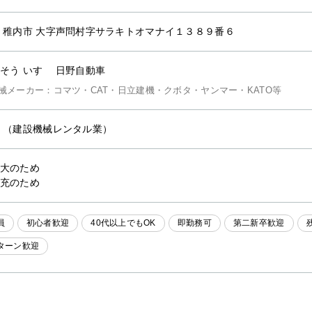
 稚内市 大字声問村字サラキトオマナイ１３８９番６
そう いすゞ 日野自動車
械メーカー：コマツ・CAT・日立建機・クボタ・ヤンマー・KATO等
他
（建設機械レンタル業）
大のため
充のため
員
初心者歓迎
40代以上でもOK
即勤務可
第二新卒歓迎
Iターン歓迎