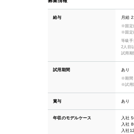
募集情報
給与
月給 2
※固定
※固定
等級手
2人目
試用期
試用期間
あり
※期間
※試用期
賞与
あり
年収のモデルケース
入社 5
入社 8
入社12