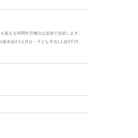
間を超える時間外労働分は追加で支給します。
与基本給4.5カ月分・子ども手当1人目5千円、