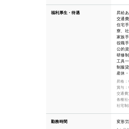
福利厚生・待遇
昇給あ
交通費
住宅手
寮、社
家族手
役職手
公的資
研修制
工具一
制服貸
産休・
昇格：
賞与：
交通費
各種社
社宅制
勤務時間
変形労