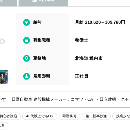
給与
月給 210,620～309,760円
募集職種
整備士
勤務地
北海道 稚内市
雇用形態
正社員
いすゞ 日野自動車 建設機械メーカー：コマツ・CAT・日立建機・クボ
初心者歓迎
40代以上でもOK
即勤務可
第二新卒歓迎
残業少
歓迎