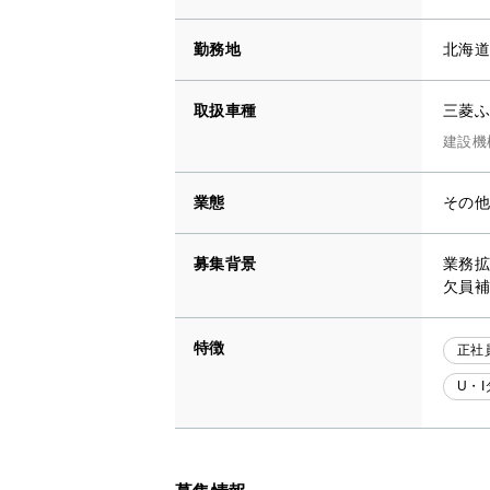
勤務地
北海道
取扱車種
三菱ふ
建設機
業態
その
募集背景
業務拡
欠員補
特徴
正社
U・