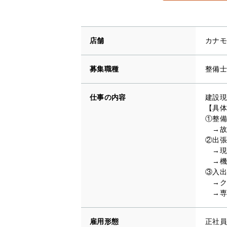
店舗
カナモ
募集職種
整備士
仕事の内容
建設現
【具体
①整備
→故
②出張
→現
→機
③入出
→ク
→専
雇用形態
正社員