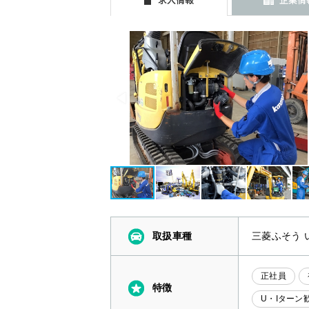
取扱車種
三菱ふそう 
正社員
特徴
U・Iターン