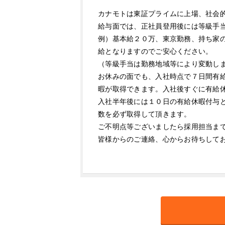
カナモトは東証プライムに上場、社会
給与面では、正社員登用後には等級手
例）基本給２０万、東京勤務、持ち家
給となりますのでご安心ください。
（等級手当は勤務地域等により変動し
お休みの面でも、入社時点で７日間有
暇が取得できます。入社後すぐに有給
入社半年後には１０日の有給休暇付与
数を必ず取得して頂きます。
ご不明点等ございましたら採用担当ま
皆様からのご連絡、心からお待ちして