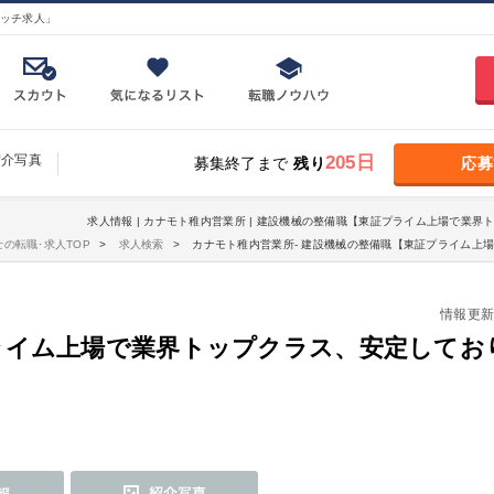
ッチ求人」
紹介写真
205日
募集終了まで
残り
応募
求人情報 | カナモト稚内営業所 | 建設機械の整備職【東証プライム上場で業界
士の転職･求人TOP
求人検索
カナモト稚内営業所- 建設機械の整備職【東証プライム上
情報更新日：
ライム上場で業界トップクラス、安定してお