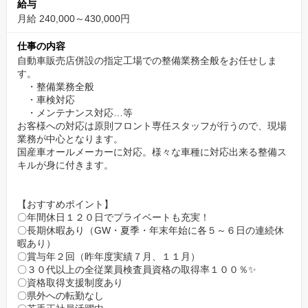
給与
基本工賃や作業工賃等は地域最安値でご提供しており、お客様の
月給 240,000～430,000円
財布にも優しい車検を実施しています。
仕事の内容
早期予約割引やリピート割引で納得価格をご提供します。
自動車販売店併設の指定工場での整備業務全般をお任せしま
す。
キャリアアップが目指せる資格取得支援
・整備業務全般
・車検対応
アクセスでは、検査員資格等の国家資格の取得支援を行っていま
・メンテナンス対応…等
す。
お客様への対応は原則フロント専任スタッフが行うので、現場
通常業務を行いながらもスキルアップを目指せる環境です。
業務が中心となります。
国産車オールメーカーに対応。様々な車種に対応出来る整備ス
昨年度も２級整備士、検査員資格を取得した社員がいます。
キルが身に付きます。
検査員資格・１級整備士資格の取得者には別途資格手当が付きま
す。
【おすすめポイント】
〇年間休日１２０日でプライベートも充実！
プライベートの充実
〇長期休暇あり（GW・夏季・年末年始に各５～６日の連続休
暇あり）
より良い仕事をするためにはプライベートの充実も必要です。
〇賞与年２回（昨年度実績７月、１１月）
ご家族の誕生日やお子さんの運動会等の行事、自分の趣味に関わ
〇３０代以上の全従業員検査員資格の取得率１００％✨
る用事がある際は優先でお休みを取れるよう、年間休日を増やし
〇資格取得支援制度あり
〇県外への転勤なし
現在１２０日。月一のシフトを決める際には全員の希望を取り、