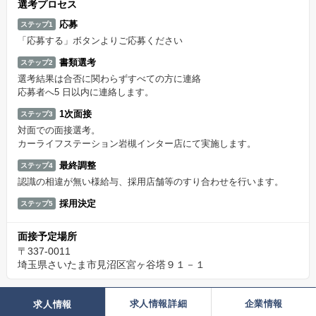
選考プロセス
応募
ステップ1
「応募する」ボタンよりご応募ください
書類選考
ステップ2
選考結果は合否に関わらずすべての方に連絡
応募者へ5 日以内に連絡します。
1次面接
ステップ3
対面での面接選考。
カーライフステーション岩槻インター店にて実施します。
最終調整
ステップ4
認識の相違が無い様給与、採用店舗等のすり合わせを行います。
採用決定
ステップ5
面接予定場所
〒337-0011
埼玉県さいたま市見沼区宮ヶ谷塔９１－１
求人情報詳細
企業情報
求人情報