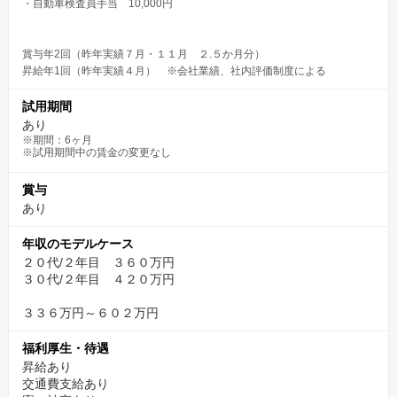
・自動車検査員手当 10,000円
賞与年2回（昨年実績７月・１１月 ２.５か月分）
昇給年1回（昨年実績４月） ※会社業績、社内評価制度による
試用期間
あり
※期間：6ヶ月
※試用期間中の賃金の変更なし
賞与
あり
年収のモデルケース
２０代/２年目 ３６０万円
３０代/２年目 ４２０万円
３３６万円～６０２万円
福利厚生・待遇
昇給あり
交通費支給あり