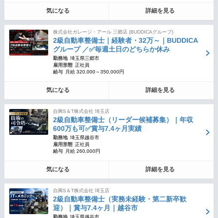
気になる
詳細を見る
株式会社ガレージ・アール 三郷店 (BUDDICAグループ)
2級自動車整備士｜経験者・32万～｜BUDDICA
グループ ／✅毎週土日のどちらか休み
勤務地
埼玉県三郷市
雇用形態
正社員
給与
月給 320,000～350,000円
気になる
詳細を見る
自興S＆T株式会社 埼玉店
2級自動車整備士（リーダー候補募集）｜年収
600万も可✅賞与7.4ヶ月実績
勤務地
埼玉県越谷市
雇用形態
正社員
給与
月給 260,000円
気になる
詳細を見る
自興S＆T株式会社 埼玉店
2級自動車整備士（実務未経験・第二新卒歓
迎）｜賞与7.4ヶ月｜越谷市
勤務地
埼玉県越谷市