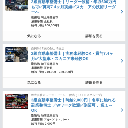
2級自動車整備士｜リーダー候補・年収600万円
も可✅賞与7.4ヶ月実績✅スカニアの技術リーダ
ーへ
勤務地
埼玉県越谷市
雇用形態
正社員
給与
月給 260,000円
気になる
詳細を見る
自興S＆T株式会社 埼玉店
2級自動車整備士｜実務未経験OK・賞与7.4ヶ
月✅大型車・スカニア未経験OK
勤務地
埼玉県越谷市
雇用形態
正社員
給与
月給 210,000～230,000円
気になる
詳細を見る
株式会社ガレージ・アール 三郷店 (BUDDICAグループ)
3級自動車整備士｜時給2,000円｜名車に触れる
副業整備士 ／Wワーク歓迎✅副業可 、週１～
OK
勤務地
埼玉県三郷市
雇用形態
アルバイト・パート
給与
時給 2,000円