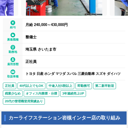
月給 240,000～430,000円
給与
整備士
募集職種
埼玉県 さいたま市
勤務地
正社員
雇用形態
トヨタ 日産 ホンダ マツダ スバル 三菱自動車 スズキ ダイハツ
取扱車種
正社員
40代以上でもOK
中途入社5割以上
即勤務可
第二新卒歓迎
残業少なめ
オフィス内禁煙・分煙
3年連続売上UP
20代の管理職登用実績あり
カーライフステーション岩槻インター店の取り組み