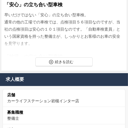
「安心」の立ち合い型車検
早いだけではない「安心」の立ち合い型車検。
通常の他の工場での車検では、点検項目５６項目なのですが、当
社の点検項目は安心の１０１項目なのです。「自動車検査員」と
いう国家資格を持った整備士が、しっかりとお客様のお車の安全
を見守ります。
「納得」の立ち合い型車検
早いだけではない「納得」の立ち合い型車検。
当社では、今すぐ交換した方が良い部品、次の点検で交換した方
求人概要
が良い部品、次の車検まで問題ない部品に分けてフロントスタッ
フが説明し、ご了解をいただきながら交換しますので、お客様が
店舗
無駄だと思うような部品交換は一切行いません。
カーライフステーション岩槻インター店
「安価」の立ち会い型車検
募集職種
整備士
早いだけではない「安価」の立ち会い型車検。
無駄な部品交換をしないだけでも十分に経済的ですが、更に車検