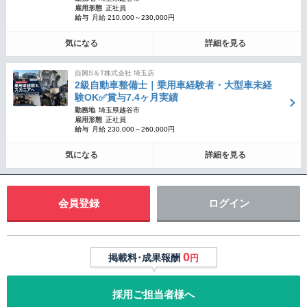
雇用形態
正社員
給与
月給 210,000～230,000円
気になる
詳細を見る
自興S＆T株式会社 埼玉店
2級自動車整備士｜乗用車経験者・大型車未経
験OK✅賞与7.4ヶ月実績
勤務地
埼玉県越谷市
雇用形態
正社員
給与
月給 230,000～260,000円
気になる
詳細を見る
会員登録
ログイン
0
掲載料･成果報酬
円
採用ご担当者様へ