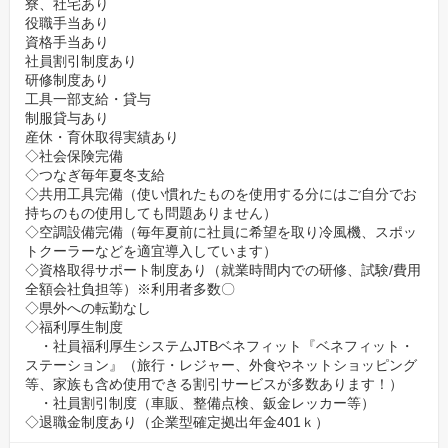
寮、社宅あり
役職手当あり
資格手当あり
社員割引制度あり
研修制度あり
工具一部支給・貸与
制服貸与あり
産休・育休取得実績あり
◇社会保険完備
◇つなぎ毎年夏冬支給
◇共用工具完備（使い慣れたものを使用する分にはご自分でお
持ちのもの使用しても問題ありません）
◇空調設備完備（毎年夏前に社員に希望を取り冷風機、スポッ
トクーラーなどを適宜導入しています）
◇資格取得サポート制度あり（就業時間内での研修、試験/費用
全額会社負担等）※利用者多数〇
◇県外への転勤なし
◇福利厚生制度
・社員福利厚生システムJTBベネフィット『ベネフィット・
ステーション』（旅行・レジャー、外食やネットショッピング
等、家族も含め使用できる割引サービスが多数あります！）
・社員割引制度（車販、整備点検、鈑金レッカー等）
◇退職金制度あり（企業型確定拠出年金401ｋ）