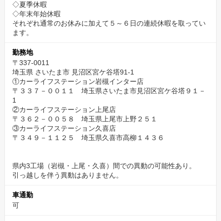
◇夏季休暇
◇年末年始休暇
それぞれ通常のお休みに加えて５～６日の連続休暇を取ってい
ます。
勤務地
〒337-0011
埼玉県 さいたま市 見沼区宮ケ谷塔91-1
①カーライフステーション岩槻インター店
〒３３７－００１１ 埼玉県さいたま市見沼区宮ケ谷塔９１－
1
②カーライフステーション上尾店
〒３６２－００５８ 埼玉県上尾市上野２５１
③カーライフステーション久喜店
〒３４９－１１２５ 埼玉県久喜市高柳１４３６
県内3工場（岩槻・上尾・久喜）間での異動の可能性あり。
引っ越しを伴う異動はありません。
車通勤
可