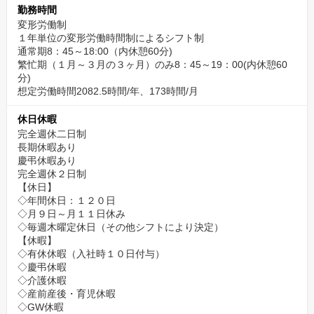
勤務時間
変形労働制
１年単位の変形労働時間制によるシフト制
通常期8：45～18:00（内休憩60分)
繁忙期（１月～３月の３ヶ月）のみ8：45～19：00(内休憩60
分)
想定労働時間2082.5時間/年、173時間/月
休日休暇
完全週休二日制
長期休暇あり
慶弔休暇あり
完全週休２日制
【休日】
◇年間休日：１２０日
◇月９日～月１１日休み
◇毎週木曜定休日（その他シフトにより決定）
【休暇】
◇有休休暇（入社時１０日付与）
◇慶弔休暇
◇介護休暇
◇産前産後・育児休暇
◇GW休暇