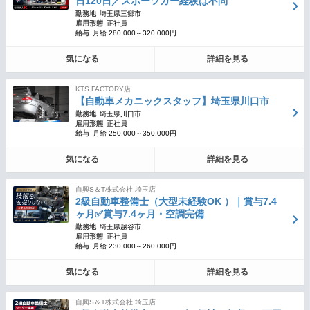
日120日／スポーツカー経験は不問
勤務地
埼玉県三郷市
雇用形態
正社員
給与
月給 280,000～320,000円
気になる
詳細を見る
KTS FACTORY店
【自動車メカニックスタッフ】埼玉県川口市
勤務地
埼玉県川口市
雇用形態
正社員
給与
月給 250,000～350,000円
気になる
詳細を見る
自興S＆T株式会社 埼玉店
2級自動車整備士（大型未経験OK ）｜賞与7.4
ヶ月✅賞与7.4ヶ月・空調完備
勤務地
埼玉県越谷市
雇用形態
正社員
給与
月給 230,000～260,000円
気になる
詳細を見る
自興S＆T株式会社 埼玉店