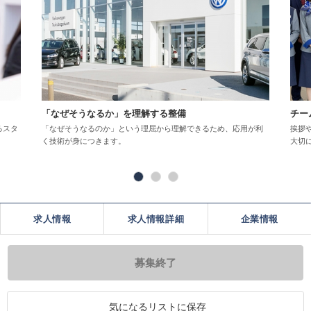
「なぜそうなるか」を理解する整備
チー
るスタ
「なぜそうなるのか」という理屈から理解できるため、応用が利
挨拶
く技術が身につきます。
大切
求人情報
求人情報詳細
企業情報
募集終了
気になるリストに保存