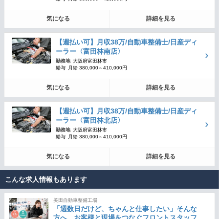
気になる
詳細を見る
【週払い可】月収38万/自動車整備士/日産ディ
ーラー〈富田林南店〉
勤務地
大阪府富田林市
給与
月給 380,000～410,000円
気になる
詳細を見る
【週払い可】月収38万/自動車整備士/日産ディ
ーラー〈富田林北店〉
勤務地
大阪府富田林市
給与
月給 380,000～410,000円
気になる
詳細を見る
こんな求人情報もあります
美田自動車整備工場
「週数日だけど、ちゃんと仕事したい」そんな
方へ。お客様と現場をつなぐフロントスタッフ