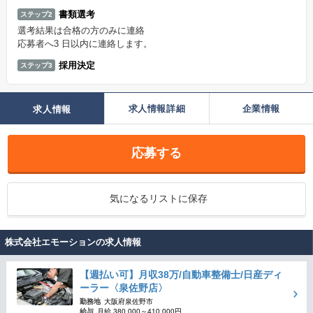
書類選考
ステップ2
選考結果は合格の方のみに連絡
応募者へ3 日以内に連絡します。
採用決定
ステップ3
求人情報詳細
企業情報
求人情報
応募する
気になるリストに保存
株式会社エモーションの求人情報
【週払い可】月収38万/自動車整備士/日産ディ
ーラー〈泉佐野店〉
勤務地
大阪府泉佐野市
給与
月給 380,000～410,000円