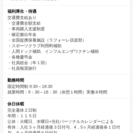
福利厚生・待遇
交通費支給あり
・交通費全額支給
・車両購入支援制度
・確定拠出年金
・全国提携保養施設（ラフォーレ倶楽部）
・スポーツクラブ利用料補助
・人間ドック補助、インフルエンザワクチン補助
・各種慶弔金
・社員総会（年１回）
・社員報奨旅行
勤務時間
固定時間制 9:30～18:30
就業時間：9：30～18：30（休憩１時間）実働８時間
休日休暇
完全週休２日制
年間：１１５日
公休：火曜日、水曜日+当社パーソナルカレンダーによる
有休：入社３ヶ月経過後３日付与、4，5ヶ月経過後各１日付
与、６ヶ月経過後５日付与