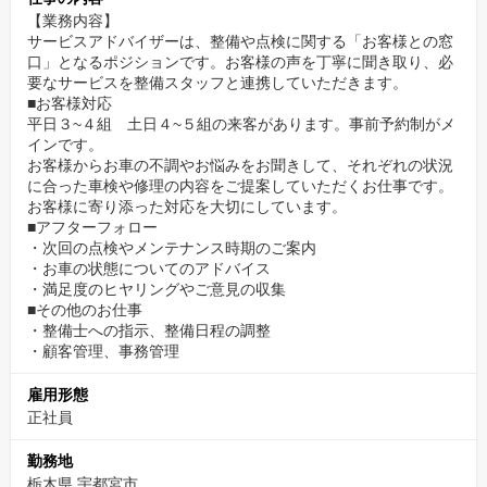
【業務内容】
サービスアドバイザーは、整備や点検に関する「お客様との窓
口」となるポジションです。お客様の声を丁寧に聞き取り、必
要なサービスを整備スタッフと連携していただきます。
■お客様対応
平日３~４組 土日４~５組の来客があります。事前予約制がメ
インです。
お客様からお車の不調やお悩みをお聞きして、それぞれの状況
に合った車検や修理の内容をご提案していただくお仕事です。
お客様に寄り添った対応を大切にしています。
■アフターフォロー
・次回の点検やメンテナンス時期のご案内
・お車の状態についてのアドバイス
・満足度のヒヤリングやご意見の収集
■その他のお仕事
・整備士への指示、整備日程の調整
・顧客管理、事務管理
雇用形態
正社員
勤務地
栃木県 宇都宮市