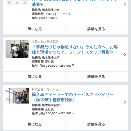
募集✨
勤務地
栃木県小山市
雇用形態
アルバイト・パート
給与
時給 1,350円
気になる
詳細を見る
美田自動車整備工場
「事務だけじゃ物足りない」そんな方へ。お客
様と現場をつなぐ、フロントスタッフ募集✨
勤務地
栃木県小山市
雇用形態
正社員
給与
月給 230,000～280,000円
気になる
詳細を見る
株式会社エモーション
輸入車ディーラーでのサービスアドバイザー
（栃木県宇都宮市茂原）
勤務地
栃木県宇都宮市
雇用形態
正社員
給与
月給 250,000～450,000円
気になる
詳細を見る