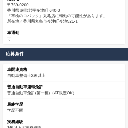
〒769-0200
香川県 綾歌郡宇多津町 640-3
『車検のコバック』丸亀店に転勤の可能性があります。
所在地／香川県丸亀市今津町今池521-1
車通勤
可
応募条件
車関連資格
自動車整備士2級以上
普通自動車運転免許
普通自動車免許(第一種)（AT限定OK）
最終学歴
学歴不問
実務経験
3年以上の実務経験