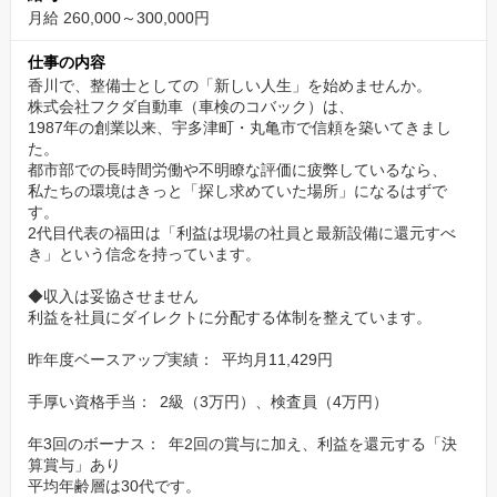
で、法改正後も「選ばれる技術者」として活躍できる、将来の安
月給 260,000～300,000円
心が手に入ります。
仕事の内容
香川で、整備士としての「新しい人生」を始めませんか。
ワークライフバランス充実
株式会社フクダ自動車（車検のコバック）は、
1987年の創業以来、宇多津町・丸亀市で信頼を築いてきまし
年間休日115日を確保。水曜定休に加え、シフトによる連休取得も
た。
相談可能。家族の行事や趣味の時間も大切にでき、無理なく長く
都市部での長時間労働や不明瞭な評価に疲弊しているなら、
働き続けられます。
私たちの環境はきっと「探し求めていた場所」になるはずで
す。
2代目代表の福田は「利益は現場の社員と最新設備に還元すべ
き」という信念を持っています。
◆収入は妥協させません
利益を社員にダイレクトに分配する体制を整えています。
昨年度ベースアップ実績： 平均月11,429円
手厚い資格手当： 2級（3万円）、検査員（4万円）
年3回のボーナス： 年2回の賞与に加え、利益を還元する「決
算賞与」あり
平均年齢層は30代です。