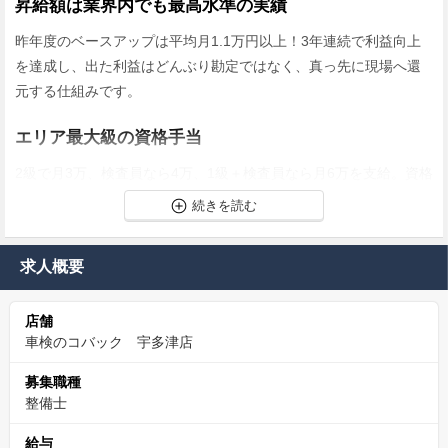
昇給額は業界内でも最高水準の実績
昨年度のベースアップは平均月1.1万円以上！3年連続で利益向上
を達成し、出た利益はどんぶり勘定ではなく、真っ先に現場へ還
元する仕組みです。
エリア最大級の資格手当
2級で月3万、検査員なら4万、1級＋検査員なら月6万を支給。資格
取得費の全額負担はもちろん、講習参加も給与が出る出勤扱いと
なる手厚さです。
求人概要
地元香川の自動車インフラを支えて40年
1987年創業。地域密着の信頼と、利益を出し続ける戦略的経営で
店舗
安定成長。転勤なし。大好きな地元で、10年、20年先も一生安心
車検のコバック 宇多津店
して働けます。
募集職種
将来を見据えて制度設計
整備士
自動運転義務化に伴う1級資格へ先行投資。手当は月6万円と破格
給与