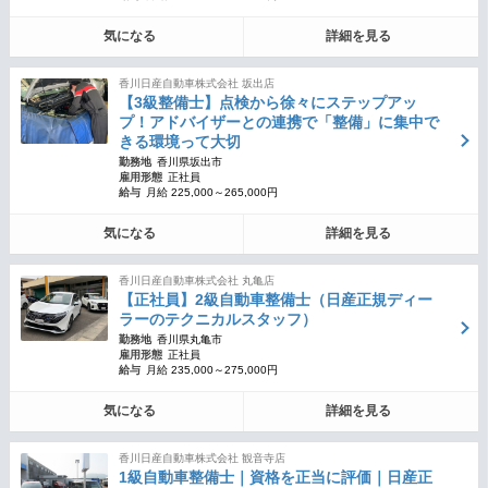
気になる
詳細を見る
香川日産自動車株式会社 坂出店
【3級整備士】点検から徐々にステップアッ
プ！アドバイザーとの連携で「整備」に集中で
きる環境って大切
勤務地
香川県坂出市
雇用形態
正社員
給与
月給 225,000～265,000円
気になる
詳細を見る
香川日産自動車株式会社 丸亀店
【正社員】2級自動車整備士（日産正規ディー
ラーのテクニカルスタッフ）
勤務地
香川県丸亀市
雇用形態
正社員
給与
月給 235,000～275,000円
気になる
詳細を見る
香川日産自動車株式会社 観音寺店
1級自動車整備士｜資格を正当に評価｜日産正