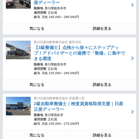
規ディーラー
勤務地
香川県観音寺市
雇用形態
正社員
給与
月給 245,000～285,000円
気になる
詳細を見る
香川日産自動車株式会社 観音寺店
【3級整備士】点検から徐々にステップアッ
プ！アドバイザーとの連携で「整備」に集中で
きる環境
勤務地
香川県観音寺市
雇用形態
正社員
給与
月給 225,000～265,000円
気になる
詳細を見る
香川日産自動車株式会社 空港通り店
2級自動車整備士｜検査員資格取得支援｜日産
正規ディーラー
勤務地
香川県高松市
雇用形態
正社員
給与
月給 235,000～275,000円
気になる
詳細を見る