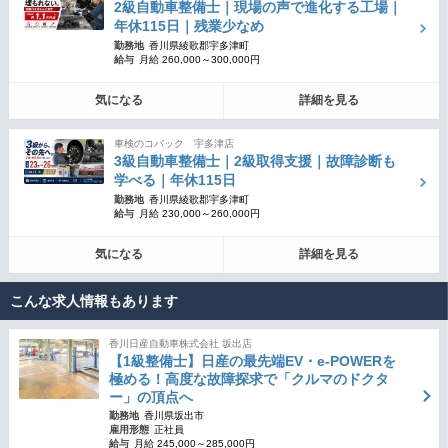
2級自動車整備士｜現場の声で進化する工場｜
年休115日｜残業少なめ
勤務地
香川県綾歌郡宇多津町
給与
月給 260,000～300,000円
気になる
詳細を見る
車検のコバック 宇多津店
3級自動車整備士｜2級取得支援｜故障診断も
学べる｜年休115日
勤務地
香川県綾歌郡宇多津町
給与
月給 230,000～260,000円
気になる
詳細を見る
こんな求人情報もあります
香川日産自動車株式会社 坂出店
【1級整備士】日産の最先端EV・e-POWERを
極める！高度な故障探求で「クルマのドクタ
ー」の頂点へ
勤務地
香川県坂出市
雇用形態
正社員
給与
月給 245,000～285,000円