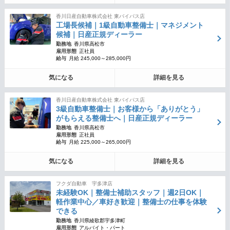
香川日産自動車株式会社 東バイパス店
工場長候補｜1級自動車整備士｜マネジメント
候補｜日産正規ディーラー
勤務地
香川県高松市
雇用形態
正社員
給与
月給 245,000～285,000円
気になる
詳細を見る
香川日産自動車株式会社 東バイパス店
3級自動車整備士｜お客様から「ありがとう」
がもらえる整備士へ｜日産正規ディーラー
勤務地
香川県高松市
雇用形態
正社員
給与
月給 225,000～265,000円
気になる
詳細を見る
フクダ自動車 宇多津店
未経験OK｜整備士補助スタッフ｜週2日OK｜
軽作業中心／車好き歓迎｜整備士の仕事を体験
できる
勤務地
香川県綾歌郡宇多津町
雇用形態
アルバイト・パート