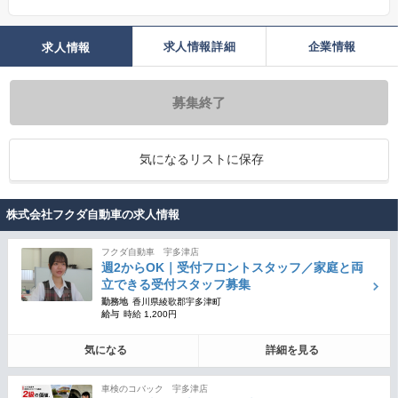
求人情報詳細
企業情報
求人情報
募集終了
気になるリストに保存
株式会社フクダ自動車の求人情報
フクダ自動車 宇多津店
週2からOK｜受付フロントスタッフ／家庭と両
立できる受付スタッフ募集
勤務地
香川県綾歌郡宇多津町
給与
時給 1,200円
気になる
詳細を見る
車検のコバック 宇多津店