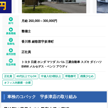
月給 260,000～300,000円
給与
整備士
募集職種
香川県 綾歌郡宇多津町
勤務地
正社員
雇用形態
トヨタ 日産 ホンダ マツダ スバル 三菱自動車 スズキ ダイハツ
取扱車種
BMW メルセデス・ベンツ アウディ
正社員
40代以上でもOK
中途入社5割以上
即勤務可
残業少なめ
オフィス内禁煙・分煙
車検のコバック 宇多津店の取り組み