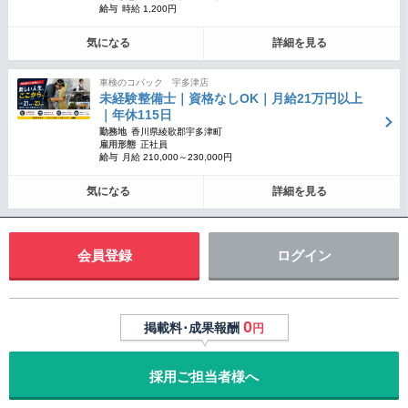
給与
時給 1,200円
気になる
詳細を見る
車検のコバック 宇多津店
未経験整備士｜資格なしOK｜月給21万円以上
｜年休115日
勤務地
香川県綾歌郡宇多津町
雇用形態
正社員
給与
月給 210,000～230,000円
気になる
詳細を見る
会員登録
ログイン
0
掲載料･成果報酬
円
採用ご担当者様へ