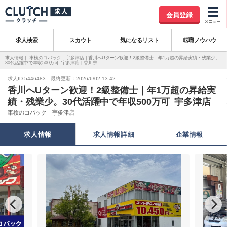
会員登録
求人検索
スカウト
気になるリスト
転職ノウハウ
求人情報｜ 車検のコバック 宇多津店 | 香川へUターン歓迎！2級整備士｜年1万超の昇給実績・残業少。
30代活躍中で年収500万可 宇多津店 | 香川県
求人ID.5446483 最終更新：2026/6/02 13:42
香川へUターン歓迎！2級整備士｜年1万超の昇給実
績・残業少。30代活躍中で年収500万可 宇多津店
車検のコバック 宇多津店
求人情報
求人情報詳細
企業情報