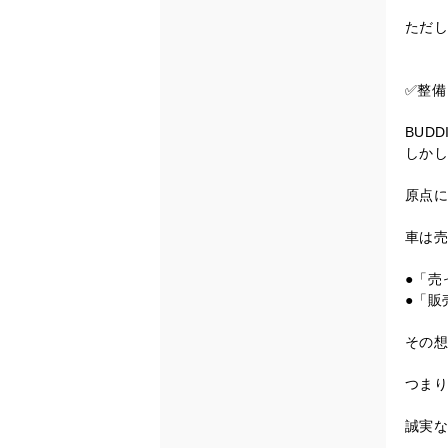
ただし
✅整備
BUD
しかし
原点に
車は売
●「売
●「販
その想
つまり
誠実な