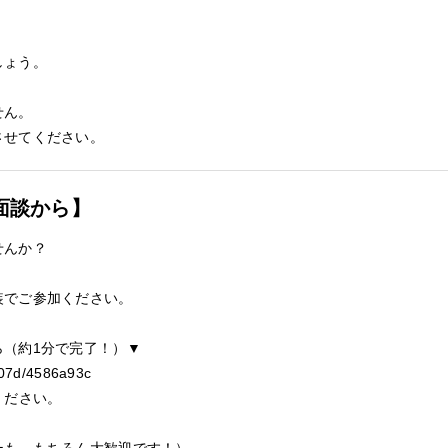
しょう。
せん。
させてください。
面談から】
せんか？
。
装でご参加ください。
ら（約1分で完了！）▼
_207d/4586a93c
ください。