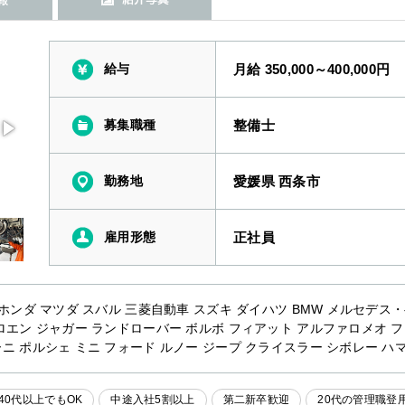
給与
月給 350,000～400,000円
募集職種
整備士
勤務地
愛媛県 西条市
雇用形態
正社員
 ホンダ マツダ スバル 三菱自動車 スズキ ダイハツ BMW メルセデス
ロエン ジャガー ランドローバー ボルボ フィアット アルファロメオ 
ニ ポルシェ ミニ フォード ルノー ジープ クライスラー シボレー ハマ
40代以上でもOK
中途入社5割以上
第二新卒歓迎
20代の管理職登