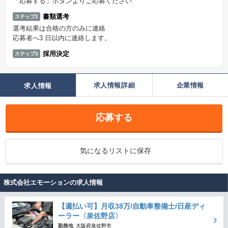
「応募する」ボタンよりご応募ください
書類選考
ステップ2
選考結果は合格の方のみに連絡
応募者へ3 日以内に連絡します。
採用決定
ステップ3
求人情報詳細
企業情報
求人情報
応募する
気になるリストに保存
株式会社エモーションの求人情報
【週払い可】月収38万/自動車整備士/日産ディ
ーラー〈泉佐野店〉
勤務地
大阪府泉佐野市