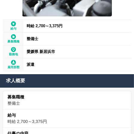
時給 2,700～3,375円
給与
整備士
募集職種
愛媛県 新居浜市
勤務地
派遣
雇用形態
求人概要
募集職種
整備士
給与
時給 2,700～3,375円
仕事の内容