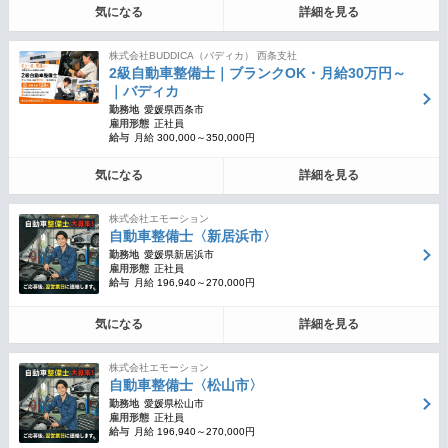
気になる
詳細を見る
株式会社BUDDICA（バディカ） 西条支社
2級自動車整備士｜ブランクOK・月給30万円～
｜バディカ
勤務地
愛媛県西条市
雇用形態
正社員
給与
月給 300,000～350,000円
気になる
詳細を見る
株式会社エモーション
自動車整備士〈新居浜市〉
勤務地
愛媛県新居浜市
雇用形態
正社員
給与
月給 196,940～270,000円
気になる
詳細を見る
株式会社エモーション
自動車整備士〈松山市〉
勤務地
愛媛県松山市
雇用形態
正社員
給与
月給 196,940～270,000円