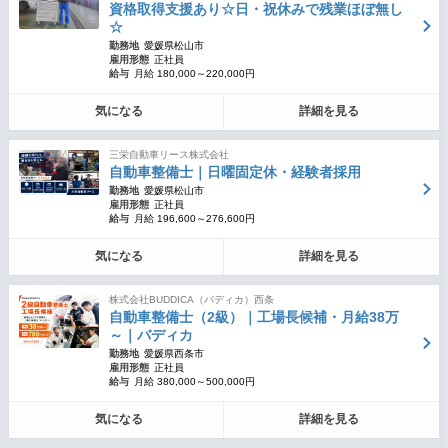
資格取得支援あり☆日・祝休みで残業ほぼ無し
☆
勤務地
愛媛県松山市
雇用形態
正社員
給与
月給 180,000～220,000円
気になる
詳細を見る
三栄自動車リース株式会社
自動車整備士｜日曜固定休・経験者採用
勤務地
愛媛県松山市
雇用形態
正社員
給与
月給 196,600～276,600円
気になる
詳細を見る
株式会社BUDDICA（バディカ）西条
自動車整備士（2級）｜工場長候補・月給38万
～｜バディカ
勤務地
愛媛県西条市
雇用形態
正社員
給与
月給 380,000～500,000円
気になる
詳細を見る