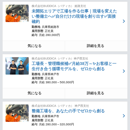
株式会社BUDDICA（バディカ） 姫路支社
未開拓エリアで工場を作る仕事｜現場を変えた
い整備士へ✅自分だけの現場を創り出す✅面接
確約
勤務地
兵庫県姫路市
雇用形態
正社員
給与
月給 280,000円
気になる
詳細を見る
株式会社BUDDICA（バディカ）神戸西支社
工場長・管理職候補✅月給38万～✨お客様と一
生付き合う循環モデルを、ゼロから創る
勤務地
兵庫県神戸市
雇用形態
正社員
給与
月給 380,000～500,000円
気になる
詳細を見る
株式会社BUDDICA（バディカ） 神戸西支社
整備工場を、あなたの手でゼロから創る
勤務地
兵庫県神戸市
雇用形態
正社員
給与
月給 280,000～320,000円