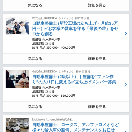
気になる
詳細を見る
株式会社BUDDICA（バディカ）神戸西支社
自動車整備士 (新設工場の立ち上げ・月給35万
円～）✅お客様の愛車を守る「最後の砦」をゼ
ロから創る
勤務地
兵庫県神戸市
雇用形態
正社員
給与
月給 350,000～400,000円
気になる
詳細を見る
株式会社BUDDICA（バディカ） 神戸西支社
自動車整備士 (2級以上）｜整備を“ファン作
り”の入り口に変える✅立ち上げメンバー募集
勤務地
兵庫県神戸市
雇用形態
正社員
給与
月給 300,000～350,000円
気になる
詳細を見る
Meishoku Automobile株式会社
自動車整備士、ロータス、アルファロメオなど
様々な輸入車の整備、メンテナンスをお任せ