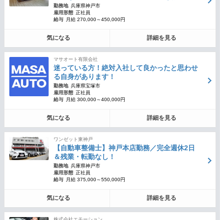
勤務地
兵庫県神戸市
雇用形態
正社員
給与
月給 270,000～450,000円
気になる
詳細を見る
マサオート有限会社
迷っている方！絶対入社して良かったと思わせ
る自身があります！
勤務地
兵庫県宝塚市
雇用形態
正社員
給与
月給 300,000～400,000円
気になる
詳細を見る
ワンゼット東神戸
【自動車整備士】神戸本店勤務／完全週休2日
＆残業・転勤なし！
勤務地
兵庫県神戸市
雇用形態
正社員
給与
月給 375,000～550,000円
気になる
詳細を見る
株式会社エモーション