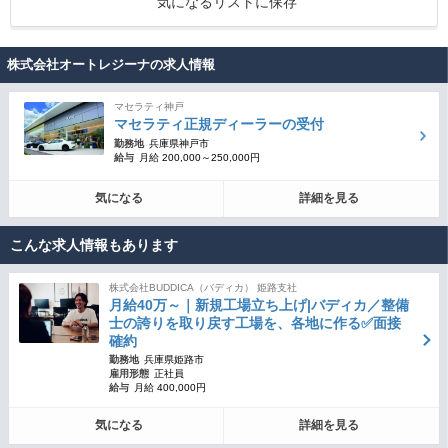
気になるリストに保存
株式会社オートレジーナの求人情報
マセラティ神戸
マセラティ正規ディーラーの受付
勤務地
兵庫県神戸市
給与
月給 200,000～250,000円
気になる
詳細を見る
こんな求人情報もあります
株式会社BUDDICA（バディカ） 姫路支社
月給40万～｜新規工場立ち上げ|バディカ／整備
士の誇りを取り戻す工場を、各地に作る✅面接
確約
勤務地
兵庫県姫路市
雇用形態
正社員
給与
月給 400,000円
気になる
詳細を見る