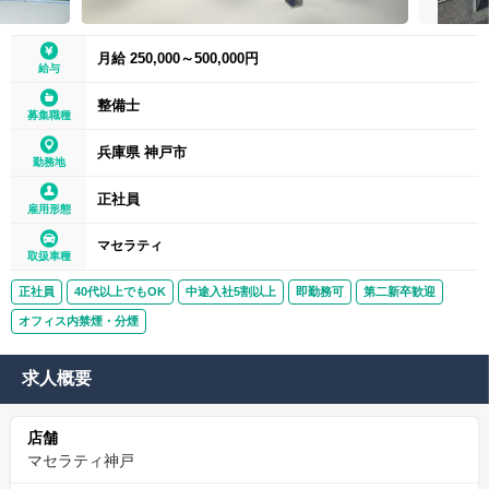
月給 250,000～500,000円
給与
整備士
募集職種
兵庫県 神戸市
勤務地
正社員
雇用形態
マセラティ
取扱車種
正社員
40代以上でもOK
中途入社5割以上
即勤務可
第二新卒歓迎
オフィス内禁煙・分煙
求人概要
店舗
マセラティ神戸