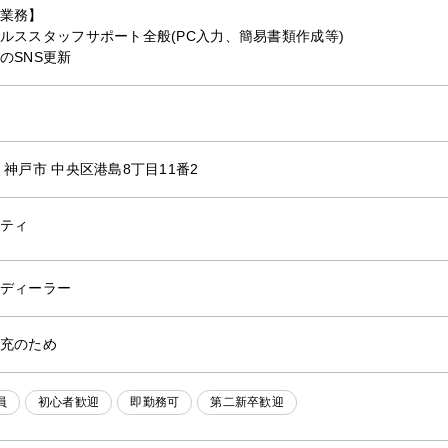
業務】
ルススタッフサポート全般(PC入力、簡易書類作成等)
のSNS更新
 神戸市 中央区港島8丁目11番2
ティ
ディーラー
充のため
員
初心者歓迎
即勤務可
第二新卒歓迎