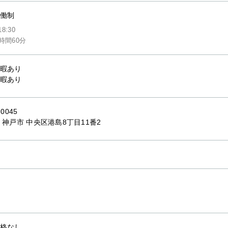
働制
18:30
時間60分
暇あり
暇あり
-0045
 神戸市 中央区港島8丁目11番2
格なし