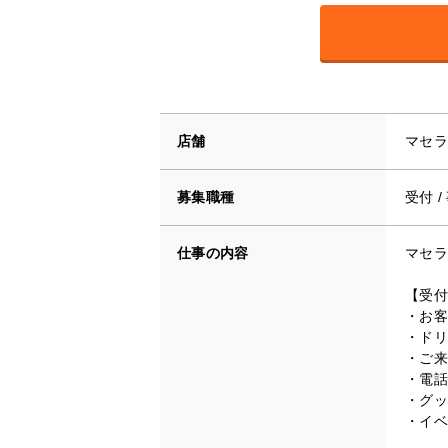
店舗
マセラ
募集職種
受付
/
仕事の内容
マセラ
【受付
・お客
・ドリ
・ご来
・電話
・グッ
・イベ