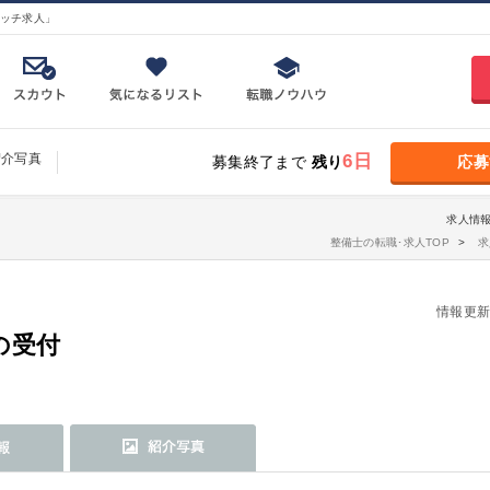
ッチ求人」
紹介写真
6日
募集終了まで
残り
応募
求人情報
整備士の転職･求人TOP
求
情報更新日：
の受付