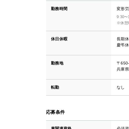
勤務時間
変形労
9:30〜
※休憩
休日休暇
長期休
慶弔休
勤務地
〒650
兵庫県
転勤
なし
応募条件
車関連資格
必須資