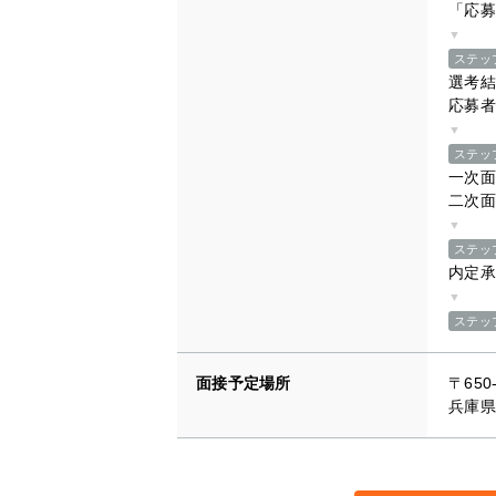
「応募
▼
ステッ
選考結
応募者
▼
ステッ
一次面
二次面
▼
ステッ
内定承
▼
ステッ
面接予定場所
〒650
兵庫県