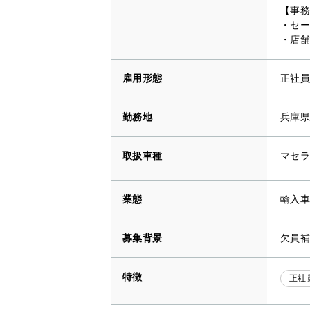
【事務
・セー
・店舗
雇用形態
正社員
勤務地
兵庫県
取扱車種
マセラ
業態
輸入車
募集背景
欠員補
特徴
正社