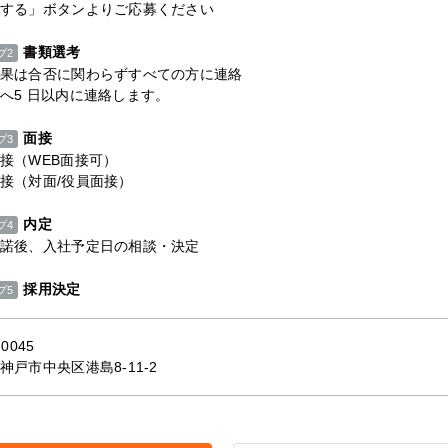
する」ボタンよりご応募ください
書類選考
プ2
果は合否に関わらずすべての方に連絡
へ5 日以内に連絡します。
面接
プ3
接（WEB面接可）
接（対面/役員面接）
内定
プ4
諾後、入社予定日の相談・決定
採用決定
プ5
-0045
神戸市中央区港島8-11-2