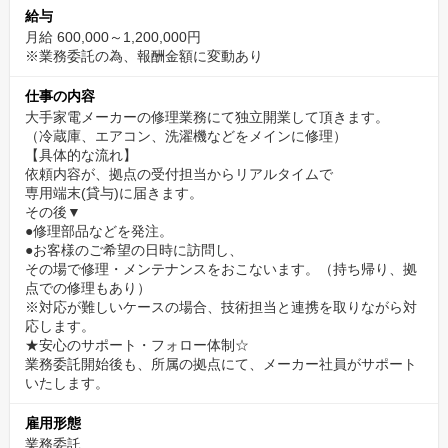
給与
月給 600,000～1,200,000円
※業務委託の為、報酬金額に変動あり
仕事の内容
大手家電メーカーの修理業務にて独立開業して頂きます。
​（冷蔵庫、エアコン、洗濯機などをメインに修理）
【具体的な流れ】
依頼内容が、拠点の受付担当からリアルタイムで
専用端末(貸与)に届きます。
その後▼
●修理部品などを発注。
●お客様のご希望の日時に訪問し、
その場で修理・メンテナンスをおこないます。（持ち帰り、拠
点での修理もあり）
※対応が難しいケースの場合、技術担当と連携を取りながら対
応します。
★安心のサポート・フォロー体制☆
業務委託開始後も、所属の拠点にて、メーカー社員がサポート
いたします。
雇用形態
業務委託