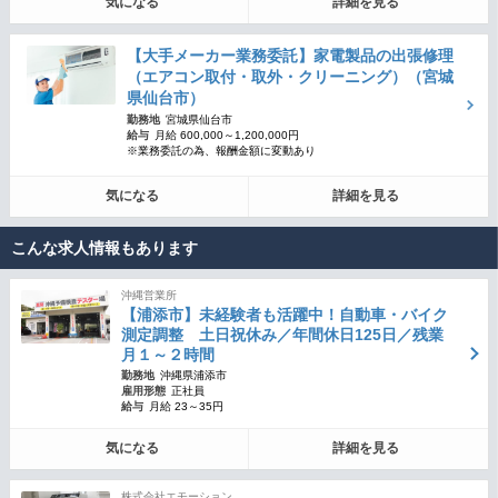
気になる
詳細を見る
【大手メーカー業務委託】家電製品の出張修理
（エアコン取付・取外・クリーニング）（宮城
県仙台市）
勤務地
宮城県仙台市
給与
月給 600,000～1,200,000円
※業務委託の為、報酬金額に変動あり
気になる
詳細を見る
こんな求人情報もあります
沖縄営業所
【浦添市】未経験者も活躍中！自動車・バイク
測定調整 土日祝休み／年間休日125日／残業
月１～２時間
勤務地
沖縄県浦添市
雇用形態
正社員
給与
月給 23～35円
気になる
詳細を見る
株式会社エモーション