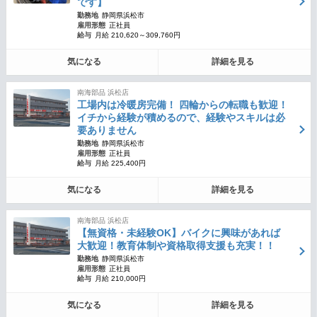
です】
勤務地
静岡県浜松市
雇用形態
正社員
給与
月給 210,620～309,760円
気になる
詳細を見る
南海部品 浜松店
工場内は冷暖房完備！ 四輪からの転職も歓迎！
イチから経験が積めるので、経験やスキルは必
要ありません
勤務地
静岡県浜松市
雇用形態
正社員
給与
月給 225,400円
気になる
詳細を見る
南海部品 浜松店
【無資格・未経験OK】バイクに興味があれば
大歓迎！教育体制や資格取得支援も充実！！
勤務地
静岡県浜松市
雇用形態
正社員
給与
月給 210,000円
気になる
詳細を見る