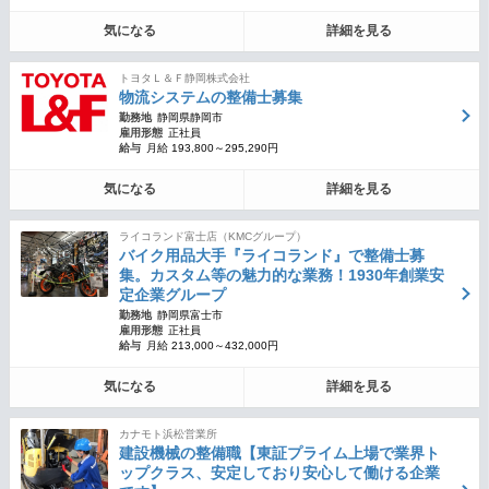
気になる
詳細を見る
トヨタＬ＆Ｆ静岡株式会社
物流システムの整備士募集
勤務地
静岡県静岡市
雇用形態
正社員
給与
月給 193,800～295,290円
気になる
詳細を見る
ライコランド富士店（KMCグループ）
バイク用品大手『ライコランド』で整備士募
集。カスタム等の魅力的な業務！1930年創業安
定企業グループ
勤務地
静岡県富士市
雇用形態
正社員
給与
月給 213,000～432,000円
気になる
詳細を見る
カナモト浜松営業所
建設機械の整備職【東証プライム上場で業界ト
ップクラス、安定しており安心して働ける企業