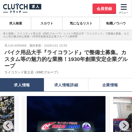
会員登録
求人検索
スカウト
気になるリスト
転職ノウハウ
求人情報｜ ライコランド富士店（KMCグループ） | バイク用品大手『ライコランド』で整備士募集。カス
タム等の魅力的な業務！1930年創業安定企業グループ | 静岡県
求人ID.4058469 最終更新：2026/1/21 15:55
バイク用品大手『ライコランド』で整備士募集。カ
スタム等の魅力的な業務！1930年創業安定企業グル
ープ
ライコランド富士店（KMCグループ）
求人情報
求人情報詳細
企業情報