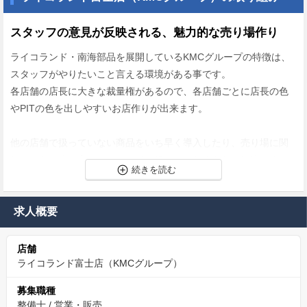
スタッフの意見が反映される、魅力的な売り場作り
ライコランド・南海部品を展開しているKMCグループの特徴は、
スタッフがやりたいこと言える環境がある事です。
各店舗の店長に大きな裁量権があるので、各店舗ごとに店長の色
やPITの色を出しやすいお店作りが出来ます。
他の店舗で扱っていない商品をいち早く導入したり、売り場に関
しても自由度が高いので、バイク好きにはたまらない環境です。
金銭と時間的な支援がある、整備士資格取得支援制度
求人概要
スタッフの整備士資格の取得を会社としてしっかり支援していま
す。
店舗
「金銭的支援」＋「時間の支援」を行いスタッフの資格取得、ス
ライコランド富士店（KMCグループ）
キルの向上をはかっています。
募集職種
【金銭的支援】
整備士
/
営業・販売