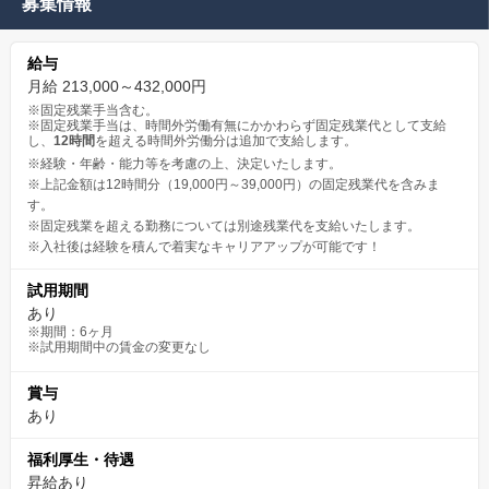
募集情報
実際に20代で店長になる人材や30代で取締役、グループ会社の社
長になった者もいます。
給与
月給 213,000～432,000円
※固定残業手当含む。
※固定残業手当は、時間外労働有無にかかわらず固定残業代として支給
し、
12時間
を超える時間外労働分は追加で支給します。
※経験・年齢・能力等を考慮の上、決定いたします。
※上記金額は12時間分（19,000円～39,000円）の固定残業代を含みま
す。
※固定残業を超える勤務については別途残業代を支給いたします。
※入社後は経験を積んで着実なキャリアアップが可能です！
試用期間
あり
※期間：6ヶ月
※試用期間中の賃金の変更なし
賞与
あり
福利厚生・待遇
昇給あり