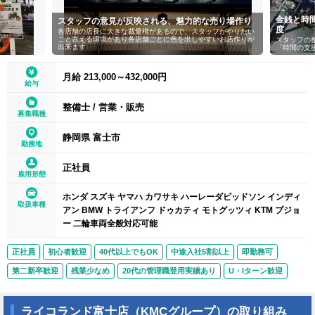
金銭と時
スタッフの意見が反映される、魅力的な売り場作り
度
各店舗の店長に大きな裁量権があるので、スタッフがやりたい
こと言える環境があり各店舗ごとに色を出しやすいお店作りが
スタッフの
出来ます
「時間の支
月給 213,000～432,000円
給与
整備士
/
営業・販売
募集職種
静岡県 富士市
勤務地
正社員
雇用形態
ホンダ スズキ ヤマハ カワサキ ハーレーダビッドソン インディ
取扱車種
アン BMW トライアンフ ドゥカティ モトグッツィ KTM プジョ
ー 二輪車両全般対応可能
正社員
初心者歓迎
40代以上でもOK
中途入社5割以上
即勤務可
第二新卒歓迎
残業少なめ
20代の管理職登用実績あり
U・Iターン歓迎
ライコランド富士店（KMCグループ）の取り組み