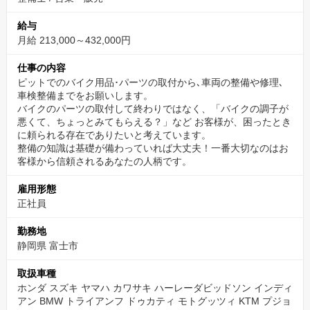
自動車整備振興会の技術教習所（教場） の授業料、補講費用は会
給与
社で負担して、スタッフの資格取得を支援しています。
月給 213,000～432,000円
【時間的支援】
仕事の内容
自動車整備振興会の技術教習所（教場）に通えるようにシフトの
ピットでのバイク用品･パーツの取付から､車両の整備や修理､
車検整備までをお願いします。
調整や仕事内容の調整を行います。
バイクのパーツの取付して終わりではなく、「バイクの調子が
また、教習所で授業を受けている時間は、勤務時間として給料が
悪くて、ちょっとみてもらえる？」など お客様が、困ったとき
しっかり支払われます。
に頼られる存在でありたいと考えています。
整備の知識は基礎が備わっていれば大丈夫！一番大切なのはお
客様から信頼されるあなたの人柄です。
しっかりと休みながら無理なく働ける
雇用形態
月に8日〜9日休めるシフト制だから、自分の時間も大切にできま
正社員
す。
有給休暇をとって連休を取るスタッフも多いので、メリハリをつ
勤務地
けて働くことができます。
静岡県 富士市
取扱車種
お客様や同僚とのツーリングやプロレーサーを招いてのイベント
ホンダ スズキ ヤマハ カワサキ ハーレーダビッドソン インディ
企画等も行うので、より多くのお客様やバイク関連スタッフと交
アン BMW トライアンフ ドゥカティ モトグッツィ KTM プジョ