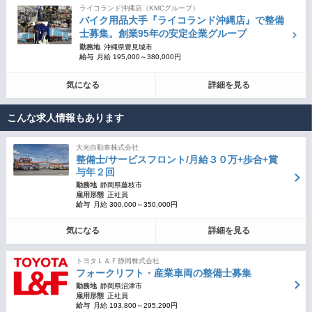
ライコランド沖縄店（KMCグループ）
バイク用品大手『ライコランド沖縄店』で整備
士募集。創業95年の安定企業グループ
勤務地
沖縄県豊見城市
給与
月給 195,000～380,000円
気になる
詳細を見る
こんな求人情報もあります
大光自動車株式会社
整備士/サービスフロント/月給３０万+歩合+賞
与年２回
勤務地
静岡県藤枝市
雇用形態
正社員
給与
月給 300,000～350,000円
気になる
詳細を見る
トヨタＬ＆Ｆ静岡株式会社
フォークリフト・産業車両の整備士募集
勤務地
静岡県沼津市
雇用形態
正社員
給与
月給 193,800～295,290円