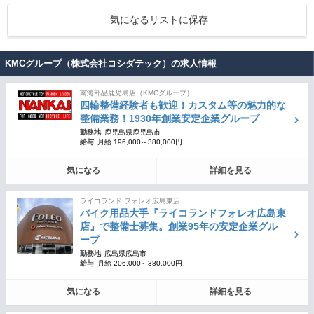
気になるリストに保存
KMCグループ（株式会社コシダテック）の求人情報
南海部品鹿児島店（KMCグループ）
四輪整備経験者も歓迎！カスタム等の魅力的な
整備業務！1930年創業安定企業グループ
勤務地
鹿児島県鹿児島市
給与
月給 196,000～380,000円
気になる
詳細を見る
ライコランド フォレオ広島東店
バイク用品大手『ライコランドフォレオ広島東
店』で整備士募集。創業95年の安定企業グル
ープ
勤務地
広島県広島市
給与
月給 206,000～380,000円
気になる
詳細を見る