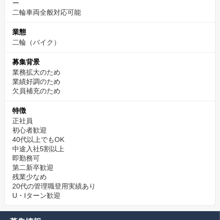
流ができることも当社の魅力です。 参加は自由なので、強制では
ー
二輪車両全般対応可能
ありませんよ！
業態
カスタムや旧車の整備も対応。全店「認証工場」取得
二輪（バイク）
バイク整備の醍醐味はカスタムと言っても過言ではないと思いま
募集背景
す。当社は現行車や旧車の一般整備、車検整備はもちろんです
業務拡大のため
が、現行車のカスタム、旧車のカスタムやレストア、オーバーホ
業績好調のため
ール等の業務もあり、整備士のスキルを存分に発揮する場があり
欠員補充のため
ます。
特徴
正社員
設備面に関しても何か足りない物や不便なことがあれば、上司に
初心者歓迎
すぐに相談できる雰囲気なので言いやすい環境があります。
40代以上でもOK
中途入社5割以上
即勤務可
年齢ではなく仕事で評価され、若くても抜擢される職
第二新卒歓迎
場環境
残業少なめ
20代の管理職登用実績あり
年齢関係なく、やればやった分だけ、成果を残した、結果を出し
U・Iターン歓迎
ただけ、年功序列ではなく評価される、チャンスがあるが当社の
風土です。