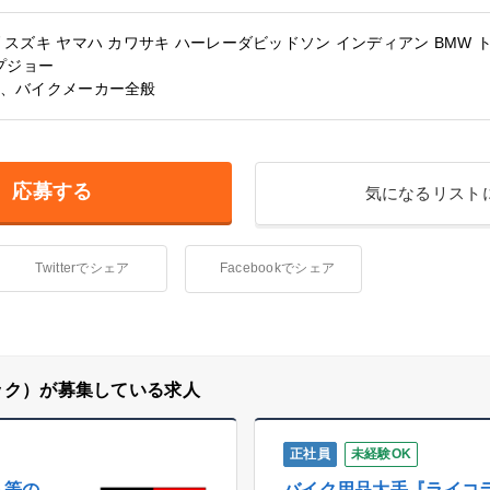
スズキ
ヤマハ
カワサキ
ハーレーダビッドソン
インディアン
BMW
プジョー
、バイクメーカー全般
応募する
気になるリスト
Twitterでシェア
Facebookでシェア
ック）が募集している求人
正社員
未経験OK
ム等の
バイク用品大手『ライコ