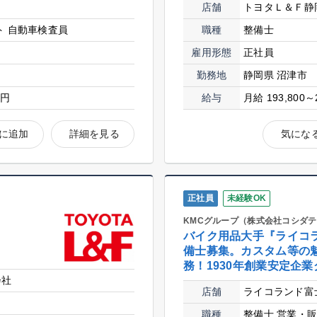
店舗
トヨタＬ＆Ｆ静
ト
自動車検査員
職種
整備士
雇用形態
正社員
勤務地
静岡県 沼津市
0円
給与
月給 193,800～
に追加
詳細を見る
気にな
正社員
未経験OK
KMCグループ（株式会社コシダ
バイク用品大手『ライコ
備士募集。カスタム等の
務！1930年創業安定企
会社
店舗
ライコランド富
職種
整備士
営業・