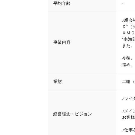
平均年齢
-
♪親会
Ｄ”（
ＫＭＣ
“南海
事業内容
また、
今後、
進め、
業態
二輪（
♪ライ
♪メイ
経営理念・ビジョン
お客様
♪仕事