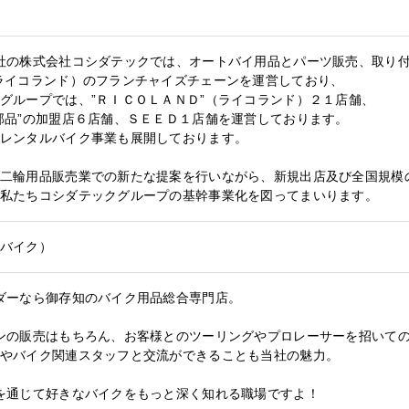
社の株式会社コシダテックでは、オートバイ用品とパーツ販売、取り付
ライコランド）のフランチャイズチェーンを運営しており、
グループでは、”ＲＩＣＯＬＡＮＤ”（ライコランド）２１店舗、
部品”の加盟店６店舗、ＳＥＥＤ１店舗を運営しております。
レンタルバイク事業も展開しております。
二輪用品販売業での新たな提案を行いながら、新規出店及び全国規模
私たちコシダテックグループの基幹事業化を図ってまいります。
バイク）
ダーなら御存知のバイク用品総合専門店。
ンの販売はもちろん、お客様とのツーリングやプロレーサーを招いて
やバイク関連スタッフと交流ができることも当社の魅力。
を通じて好きなバイクをもっと深く知れる職場ですよ！