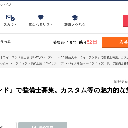
ッチ求人」
紹介写真
52日
募集終了まで
残り
応募
 | ライコランド富士店（KMCグループ） | バイク用品大手『ライコランド』で整備士募集。カス
人検索
ライコランド富士店（KMCグループ）- バイク用品大手『ライコランド』で整備士募
情報更新日：
ド』で整備士募集。カスタム等の魅力的な業