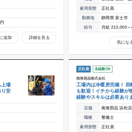
雇用形態
正社員
勤務地
静岡県 富士市
0円
給与
月給 213,000～
に追加
詳細を見る
気にな
正社員
未経験OK
南海部品株式会社
ム上場
工場内は冷暖房完備！ 四
おり安
も歓迎！イチから経験が
経験やスキルは必要あり
店舗
南海部品 浜松
職種
整備士
雇用形態
正社員