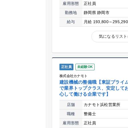
雇用形態
正社員
勤務地
静岡県 静岡市
給与
月給 193,800～295,29
気になるリスト
正社員
未経験OK
株式会社カナモト
建設機械の整備職【東証プライ
で業界トップクラス、安定して
心して働ける企業です】
店舗
カナモト浜松営業所
職種
整備士
雇用形態
正社員