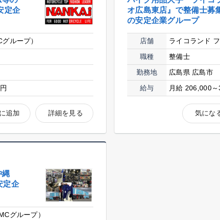
安定企
オ広島東店』で整備士募集
の安定企業グループ
Cグループ）
店舗
ライコランド 
職種
整備士
勤務地
広島県 広島市
0円
給与
月給 206,000～
に追加
詳細を見る
気にな
沖縄
安定企
MCグループ）