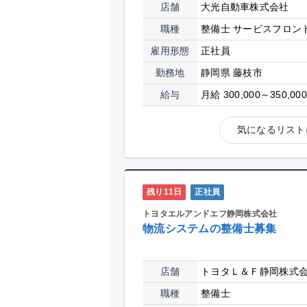
店舗
大光自動車株式会社
職種
整備士
サービスフロン
雇用形態
正社員
勤務地
静岡県 藤枝市
給与
月給 300,000～350,00
気になるリスト
残り11日
正社員
トヨタエルアンドエフ静岡株式会社
物流システムの整備士募集
店舗
トヨタＬ＆Ｆ静岡株式
職種
整備士