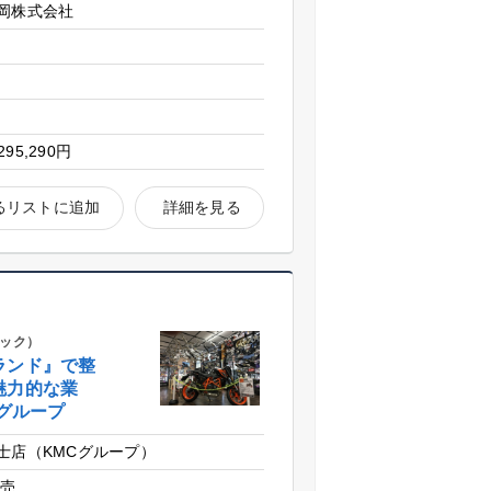
岡株式会社
295,290円
るリストに追加
詳細を見る
テック）
ランド』で整
魅力的な業
業グループ
士店（KMCグループ）
販売